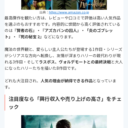
出典：
https://www.amazon.co.jp
最高傑作を観たい方は、レビューや口コミで評価は高い人気作品
を選ぶのもおすすめです。内容的に世間から高く評価されている
のは『
賢者の石』・『
アズカバンの囚人』・「炎のゴブレッ
ト」・『
死の秘宝 2』
などになります。
魔法の世界観と、愛らしい主人公たちが登場する1作目・シリーズ
がシリアスな方向へ転換し、友情が深まりハリーの親代わりが現
れる3作目・そして
ラスボス、ヴォルデモートとの最終決戦
と大人
になったハリーたちを描いた8作目です。
どれも大注目され、
人気の理由が納得できる作品
となっていま
す。
注目度なら「興行収入や売り上げの高さ」をチェ
ック