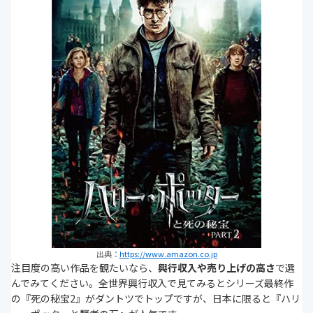
出典：
https://www.amazon.co.jp
注目度の高い作品を観たいなら、
興行収入や売り上げの高さ
で選
んでみてください。全世界興行収入で見てみるとシリーズ最終作
の『死の秘宝2』がダントツでトップですが、日本に限ると『ハリ