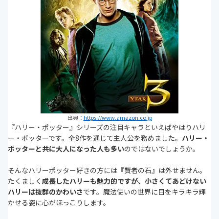
出典：
https://www.amazon.co.jp
『ハリー・ポッター』シリーズの注目キャラといえばやはりハリ
ー・ポッターです。全8作を通じて主人公を務めました。
ハリー・
ポッターと共に大人になった人も多い
のではないでしょうか。
そんなハリーポッター好きの方には『賢者の石』は外せません。
たくましく
成長したハリーも魅力的ですが、小さくてあどけない
ハリーは抜群のかわいさ
です。魔法使いの世界に目をキラキラ輝
かせる姿に心がほっこりします。