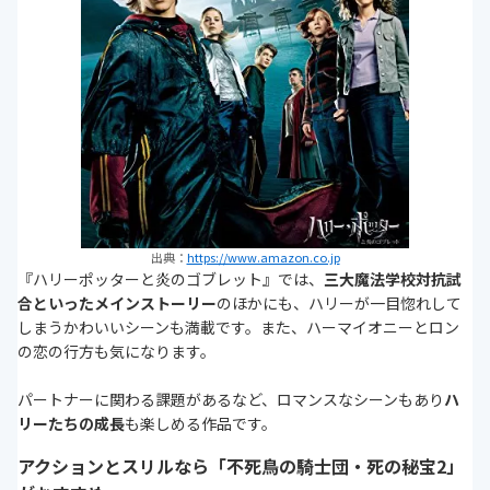
出典：
https://www.amazon.co.jp
『ハリーポッターと炎のゴブレット』では、
三大魔法学校対抗試
合といったメインストーリー
のほかにも、ハリーが一目惚れして
しまうかわいいシーンも満載です。また、ハーマイオニーとロン
の恋の行方も気になります。
パートナーに関わる課題があるなど、ロマンスなシーンもあり
ハ
リーたちの成長
も楽しめる作品です。
アクションとスリルなら「不死鳥の騎士団・死の秘宝2」