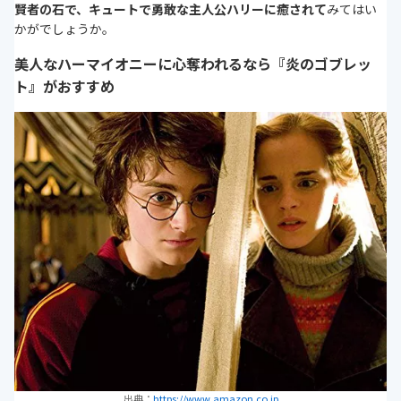
賢者の石で、キュートで勇敢な主人公ハリーに癒されて
みてはい
かがでしょうか。
美人なハーマイオニーに心奪われるなら『炎のゴブレッ
ト』がおすすめ
出典：
https://www.amazon.co.jp