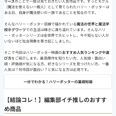
リーズ
のことで一度は見ておきたい人気作品です。ずっとモグル
（魔法を使えない一般人）として育てられたハリー・ポッターは
ある日、自身が魔法使いの一族であることを知るのです。
そんなハリー・ポッター目線で描かれている
魔法の世界と魔法学
校ホグワーツ
での生活は輝きに満ち溢れています。そんなハリ
ー・ポッターシリーズは全世界で大ヒットし、今や知らない人が
いないほど社会現象を巻き起こしました。
そこで今回はハリーポッター映画の
おすすめ人気ランキングや選
び方
をご紹介します。最高傑作を知りたい方、人気順・面白い
順・評価順が気になる方、好きなシリーズを見つけたい方、一番
人気は？何作目が面白い？と気になる方は必見です。
一分でわかる！ハリーポッターの基礎知識
【結論コレ！】編集部イチ推しのおすす
め商品