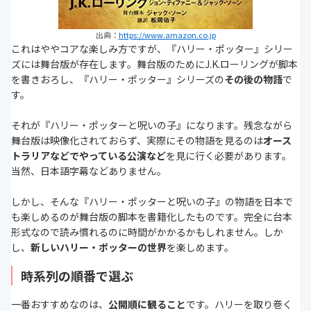
出典：
https://www.amazon.co.jp
これはややコアな楽しみ方ですが、『ハリー・ポッター』シリー
ズには舞台版が存在します。舞台版のためにJ.K.ローリングが脚本
を書きおろし、『ハリー・ポッター』シリーズの
その後の物語
で
す。
それが『ハリー・ポッターと呪いの子』になります。残念ながら
舞台版は映像化されておらず、実際にその物語を見るのは
オース
トラリアなどでやっている公演など
を見に行く必要があります。
当然、日本語字幕などありません。
しかし、そんな『ハリー・ポッターと呪いの子』の物語を日本で
も楽しめるのが舞台版の脚本を書籍化したものです。完全に台本
形式なので読み慣れるのに時間がかかるかもしれません。しか
し、
新しいハリー・ポッターの世界
を楽しめます。
時系列の順番で選ぶ
一番おすすめなのは、
公開順に観ること
です。ハリーを取り巻く