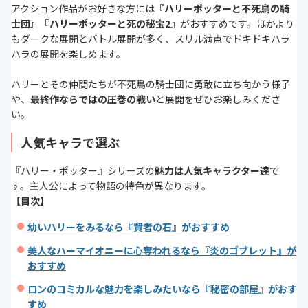
アクション作品がお好きな方には
『ハリーポッターと不死鳥の騎
士団』『ハリーポッターと死の秘宝2』
がおすすめです。ほかより
もダークな展開とバトル展開が多く、スリル満点でドキドキハラ
ハラの展開を楽しめます。
ハリーとその仲間たちが不死鳥の騎士団に勇敢に立ち向かう様子
や、
最終作ならではの圧巻の戦い
と展開をぜひお楽しみくださ
い。
人気キャラで選ぶ
『ハリー・ポッター』シリーズの
魅力は人気キャラクター達
で
す。主人公によって物語の特色が異なります。
【目次】
幼いハリーをみるなら『賢者の石』がおすすめ
美人なハーマイオニーに心奪われるなら『炎のゴブレット』が
おすすめ
ロンのコミカルな魅力を楽しみたいなら『秘密の部屋』がおす
すめ