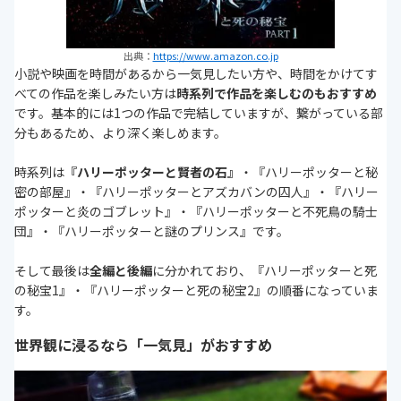
出典：
https://www.amazon.co.jp
小説や映画を時間があるから一気見したい方や、時間をかけてす
べての作品を楽しみたい方は
時系列で作品を楽しむのもおすすめ
です。基本的には1つの作品で完結していますが、繋がっている部
分もあるため、より深く楽しめます。
時系列は
『ハリーポッターと賢者の石』
・『ハリーポッターと秘
密の部屋』・『ハリーポッターとアズカバンの囚人』・『ハリー
ポッターと炎のゴブレット』・『ハリーポッターと不死鳥の騎士
団』・『ハリーポッターと謎のプリンス』です。
そして最後は
全編と後編
に分かれており、『ハリーポッターと死
の秘宝1』・『ハリーポッターと死の秘宝2』の順番になっていま
す。
世界観に浸るなら「一気見」がおすすめ