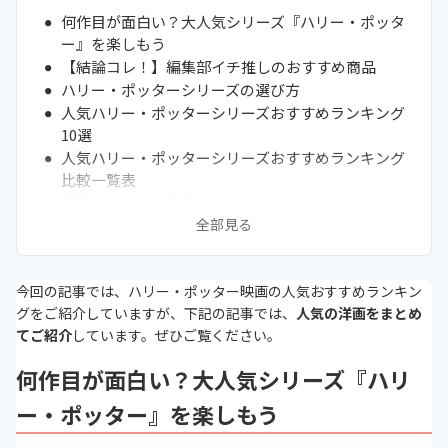
何作目が面白い？大人気シリーズ『ハリー・ポッタ
ー』を楽しもう
【結論コレ！】編集部イチ推しのおすすめ商品
ハリー・ポッターシリーズの選び方
人気ハリー・ポッターシリーズおすすめランキング
10選
人気ハリー・ポッターシリーズおすすめランキング
比較一覧表
通販サイトの最新売れ筋ランキングもチェック！
全部見る
そもそもハリーポッターシリーズとは？
ハリーポッターシリーズを全作見るにはどれくらい
かかる？
今回の記事では、ハリー・ポッター映画の人気おすすめランキン
USJでは杖やローブで制服コスプレやアトラクショ
グをご紹介していますが、下記の記事では、
人気の洋画をまとめ
ンが楽しもう！
てご紹介
しています。ぜひご覧ください。
自宅で一気見しよう！シリーズ映画のおすすめ！
まとめ
何作目が面白い？大人気シリーズ『ハリ
ー・ポッター』を楽しもう