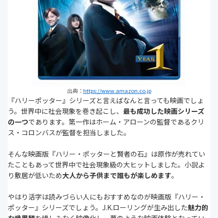
出典：
https://www.amazon.co.jp
『ハリーポッター』シリーズと言えばなんと言っても映画でしょ
う。世界中に社会現象を巻き起こし、
最も成功した映画シリーズ
の一つ
であります。第一作はホーム・アローンの監督であるクリ
ス・コロンバスが監督を担当しました。
そんな映画版『ハリー・ポッターと賢者の石』は原作が売れてい
たこともあって世界中で社会現象級の大ヒットしました。小説よ
り敷居が低いため
大人から子供まで誰もが楽しめます
。
やはり活字は読みづらい人にもおすすめなのが映画版『ハリー・
ポッター』シリーズでしょう。J.K.ローリングが生み出した
魅力的