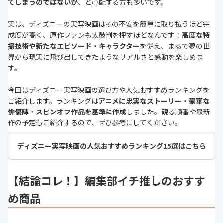
てしまうのではないか
、と心配する方も多いです。
実は、ディズニーの実写映画はその不安を簡単に取り払うほど完
成度が高く、原作ファンも太鼓判を押すほどなんです！
高度な特
撮技術や新たなエピソード・キャラクター
を従え、まるで夢の世
界から現実に飛び出してきたようなリアルさと感動を楽しめま
す。
今回はディズニー実写映画の選び方や人気おすすめランキングを
ご紹介します。ランキングは
アニメに忠実なストーリー・豪華な
俳優陣・スピンオフ作品を基準に作成
しました。観る順番や最新
作の予定もご紹介するので、ぜひ参考にしてください。
ディズニー実写映画の人気おすすめランキング15選はこちら
【結論コレ！】編集部イチ推しのおすす
め商品