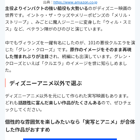
出典：
https://www.amazon.co.jp
主役よりインパクトの強い脇役も大勢いる
のがディズニー映画の
世界です。イントゥ・ザ・ウッズやメリーポピンズの「メリル・
ストリープ」、みごとに魔人ジーニーに変身した「ウィル・スミ
ス」など、ベテラン陣がのびのびと演じています。
中でもヴィランズを一躍有名にしたのが、101の悪役クルエラを演
じた「グレン・クローズ」です。
原作のイメージをそのまま再現
した憎まれぶりが注目
され、続編にも出演しています。グレン・
クローズといえば「クルエラ」のイメージを世に知らしめまし
た。
ディズニーアニメ以外で選ぶ
ディズニーアニメ以外を元にして作られた実写映画もあります。
どれも
話題性に富んだ楽しい作品がたくさんある
ので、ぜひチェ
ックしてください。
個性的な雰囲気を楽しみたいなら「実写とアニメ」が合体
した作品がおすすめ