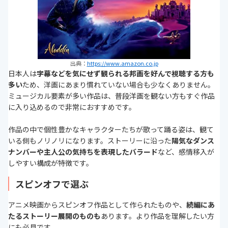
出典：
https://www.amazon.co.jp
日本人は
字幕などを気にせず観られる邦画を好んで視聴する方も
多い
ため、洋画にあまり慣れていない場合も少なくありません。
ミュージカル要素が多い作品は、普段洋画を観ない方もすぐ作品
に入り込めるので非常におすすめです。
作品の中で個性豊かなキャラクターたちが歌って踊る姿は、観て
いる側もノリノリになります。ストーリーに沿った
陽気なダンス
ナンバーや主人公の気持ちを表現したバラード
など、感情移入が
しやすい構成が特徴です。
スピンオフで選ぶ
アニメ映画からスピンオフ作品として作られたものや、
続編にあ
たるストーリー展開のものも
あります。より作品を理解したい方
にも必見です。