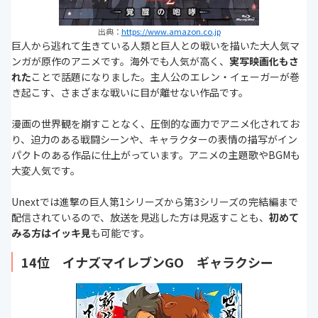
出典：
https://www.amazon.co.jp
巨人から逃れて生きている人類と巨人との戦いを描いた大人気マ
ンガが原作のアニメです。海外でも人気が高く、
実写映画化もさ
れた
ことで話題になりました。主人公のエレン・イェーガーが巻
き起こす、さまざまな戦いに目が離せない作品です。
漫画の世界観を崩すことなく、圧倒的な画力でアニメ化されてお
り、迫力のある戦闘シーンや、キャラクターの表情の描写がイン
パクトのある作品に仕上がっています。アニメの主題歌やBGMも
大変人気です。
Unextでは進撃の巨人第1シリーズから第3シリーズの完結編まで
配信されているので、放送を見逃した方は見返すことも、
初めて
みる方はイッキ見
も可能です。
14位 イナズマイレブンGO ギャラクシー