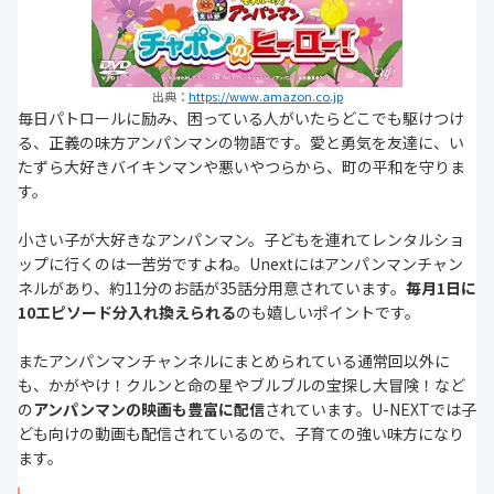
出典：
https://www.amazon.co.jp
毎日パトロールに励み、困っている人がいたらどこでも駆けつけ
る、正義の味方アンパンマンの物語です。愛と勇気を友達に、い
たずら大好きバイキンマンや悪いやつらから、町の平和を守りま
す。
小さい子が大好きなアンパンマン。子どもを連れてレンタルショ
ップに行くのは一苦労ですよね。Unextにはアンパンマンチャン
ネルがあり、約11分のお話が35話分用意されています。
毎月1日に
10エピソード分入れ換えられる
のも嬉しいポイントです。
またアンパンマンチャンネルにまとめられている通常回以外に
も、かがやけ！クルンと命の星やブルブルの宝探し大冒険！など
の
アンパンマンの映画も豊富に配信
されています。U-NEXTでは子
ども向けの動画も配信されているので、子育ての強い味方になり
ます。