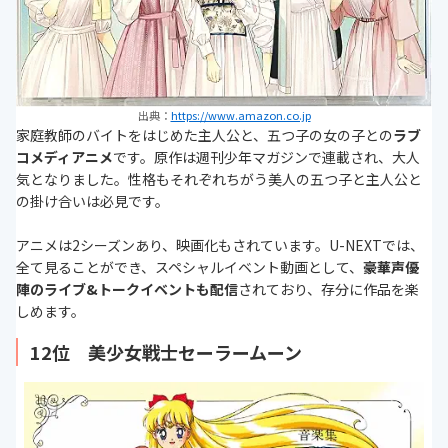
出典：
https://www.amazon.co.jp
家庭教師のバイトをはじめた主人公と、五つ子の女の子との
ラブ
コメディアニメ
です。原作は週刊少年マガジンで連載され、大人
気となりました。性格もそれぞれちがう美人の五つ子と主人公と
の掛け合いは必見です。
アニメは2シーズンあり、映画化もされています。U-NEXTでは、
全て見ることができ、スペシャルイベント動画として、
豪華声優
陣のライブ&トークイベントも配信
されており、存分に作品を楽
しめます。
12位 美少女戦士セーラームーン