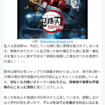
出典：
https://www.amazon.co.jp
主人公炭治郎は、外出している間に鬼に家族を殺されてしまいま
す。家族の中でただ一人生き残った妹の禰豆子も鬼に変貌！禰豆
子を鬼から人に戻す方法は？家族を殺害した鬼を討つため鬼狩り
の道に・・・。
原作は週刊少年ジャンプでの連載が終わりましたが、単行本1巻～
19巻の累計発行部数が4,000万部以上と大ヒットを記録していま
す。
切なくも力強いストーリーはもちろん、映像美や豪華な声優
陣の心こもった演技
も見どころでしょう。
多くの有名人が鬼滅の刃が好きだと公言しています。感動し泣け
ると評判の回も多いので、
アニメをみて心を動かされたい人にも