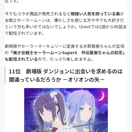
在です。
今でもコラボ商品が発売されるなど
根強い人気を誇っている美
少
女戦士セーラームーンは、懐かしさを感じる方や今でも大好きだ
という方も多いのではないでしょうか。Unextでは1話から46話ま
で配信されています。
劇場版やセーラーマーキュリーに変身する水野亜美ちゃんが主役
の
「美少女戦士セーラームーンSuperS 外伝亜美ちゃんの初恋」
も配信されている
ので、たっぷり楽しめますよ。
11位 劇場版 ダンジョンに出会いを求めるのは
間違っているだろうか －オリオンの矢－