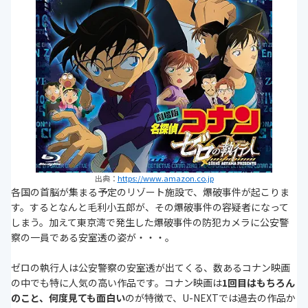
出典：
https://www.amazon.co.jp
各国の首脳が集まる予定のリゾート施設で、爆破事件が起こりま
す。するとなんと毛利小五郎が、その爆破事件の容疑者になって
しまう。加えて東京湾で発生した爆破事件の防犯カメラに公安警
察の一員である安室透の姿が・・・。
ゼロの執行人は公安警察の安室透が出てくる、数あるコナン映画
の中でも特に人気の高い作品です。コナン映画は
1回目はもちろん
のこと、何度見ても面白い
のが特徴で、U-NEXTでは過去の作品か