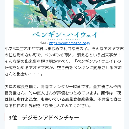
出典：
https://www.amazon.co.jp
小学4年生アオヤマ君はまじめで利口な男の子。そんなアオヤマ君
の住む海のない町で、ペンギンが現れ、消えるという出来事が！
そんな謎の出来事を解き明かすべく、「ペンギンハイウェイ」の
研究を始めるアオヤマ君が、空き缶をペンギンに変身させるお姉
さんと出会い・・・。
少年の成長を描く、青春ファンタジー映画です。蒼井優さんや西
島秀俊さん、竹中直人さんが声優をつとめています。
原作は「夜
は短し歩けよ乙女」も書いている森見登美彦先生
。不思議で癖に
なる独自の世界観をぜひ楽しんでみてください。
3位 デジモンアドベンチャー