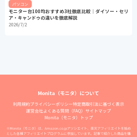
パソコン
モニター台100均おすすめ3社徹底比較｜ダイソー・セリ
ア・キャンドゥの違いを徹底解説
2026/7/2
Monita（モニタ）について
利用規約
プライバシーポリシー
特定商取引法に基づく表示
運営会社
よくある質問（FAQ）
サイトマップ
Monita（モニタ）トップ
※Monita（モニタ）は、Amazon.co.jpアソシエイト、楽天アフィリエイトを始め
とした各種アフィリエイトプログラムに参加しています。記事で紹介した商品を購