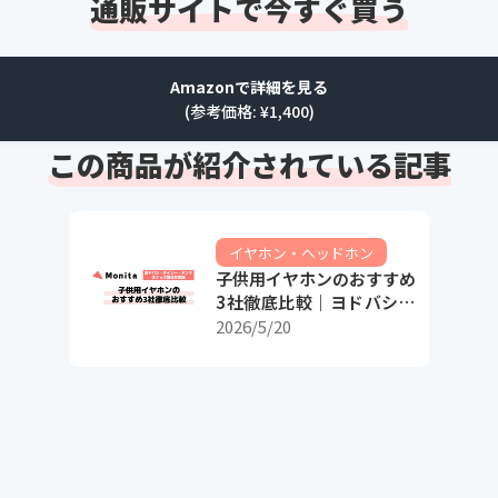
通販サイトで今すぐ買う
Amazonで詳細を見る
(参考価格: ¥
1,400
)
この商品が紹介されている記事
イヤホン・ヘッドホン
子供用イヤホンのおすすめ
3社徹底比較｜ヨドバシ・
ダイソー・ドンキのキッズ
2026/5/20
製品を解説