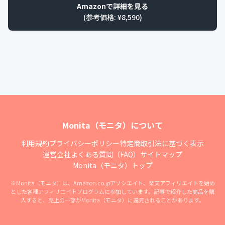
Amazonで詳細を見る
(参考価格: ¥
8,590
)
Monita（モニタ）について
利用規約
プライバシーポリシー
特定商取引法に基づく表示
運営会社
よくある質問（FAQ）
サイトマップ
Monita（モニタ）トップ
※Monita（モニタ）は、Amazon.co.jpアソシエイト、楽天アフィリエイトを始め
とした各種アフィリエイトプログラムに参加しています。記事で紹介した商品を購
入すると、売上の一部がMonita（モニタ）に還元されることがあります。