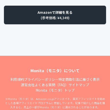
Amazonで詳細を見る
(参考価格: ¥
4,349
)
Monita（モニタ）について
利用規約
プライバシーポリシー
特定商取引法に基づく表示
運営会社
よくある質問（FAQ）
サイトマップ
Monita（モニタ）トップ
※Monita（モニタ）は、Amazon.co.jpアソシエイト、楽天アフィリエイトを始め
とした各種アフィリエイトプログラムに参加しています。記事で紹介した商品を購
入すると、売上の一部がMonita（モニタ）に還元されることがあります。