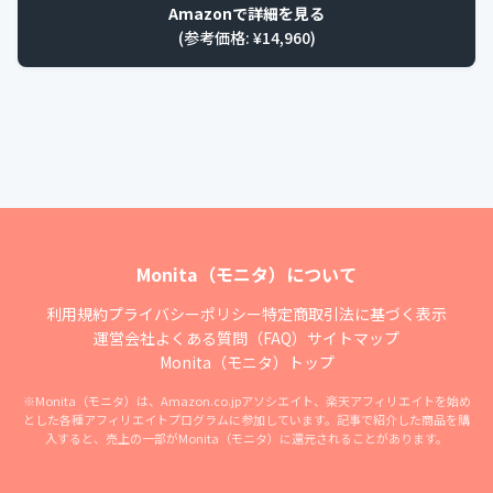
Amazonで詳細を見る
(参考価格: ¥
14,960
)
Monita（モニタ）について
利用規約
プライバシーポリシー
特定商取引法に基づく表示
運営会社
よくある質問（FAQ）
サイトマップ
Monita（モニタ）トップ
※Monita（モニタ）は、Amazon.co.jpアソシエイト、楽天アフィリエイトを始め
とした各種アフィリエイトプログラムに参加しています。記事で紹介した商品を購
入すると、売上の一部がMonita（モニタ）に還元されることがあります。