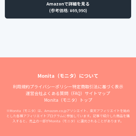
Amazonで詳細を見る
(参考価格: ¥
69,990
)
Monita（モニタ）について
利用規約
プライバシーポリシー
特定商取引法に基づく表示
運営会社
よくある質問（FAQ）
サイトマップ
Monita（モニタ）トップ
※Monita（モニタ）は、Amazon.co.jpアソシエイト、楽天アフィリエイトを始め
とした各種アフィリエイトプログラムに参加しています。記事で紹介した商品を購
入すると、売上の一部がMonita（モニタ）に還元されることがあります。