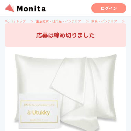
ログイン
Monita トップ
生活雑貨・日用品・インテリア
家具・インテリア
U
応募は締め切りました