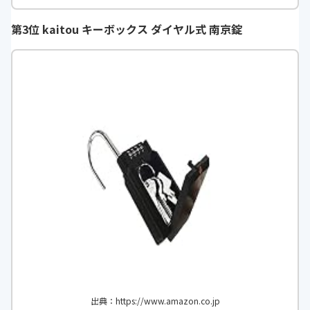
重量
1.26kg
第3位 kaitou キーボックス ダイヤル式 南京錠
商品内容
-
収納サイズ
-
施錠タイプ
-
本体素材
-
設置タイプ
-
本体寸法
-
本体重量
-
施錠方式
-
収容数
-
付属品
-
出典：https://www.amazon.co.jp
高さ
-