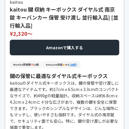
kaitou
kaitou 鍵 収納 キーボックス ダイヤル式 南京
幅
-
錠 キーバンカー 保管 受け渡し 並行輸入品] [並
奥行
-
行輸入品]
発売日
-
¥2,320〜
容量
-
Amazonで購入する
収納本数
-
Monita得票数
♥
10票
Amazon評価
★
4.0
(50件)
鍵の保管に最適なダイヤル式キーボックス
kaitouのダイヤル式キーボックスは、鍵の保管や受け渡しに
最適なアイテムです。約17cm x 6.5cm x 3.3cmのコンパクト
なサイズで、約490gの軽量設計。収納スペースは約6.8cm x
4.2cm x 2.4cmと十分な広さがあり、複数の鍵を安全に保管
できます。ブラックのシンプルなデザインは、どんな場所に
もマッチし、使いやすさも抜群です。ダイヤル式の南京錠
で、セキュリティ面でも安心。特に、鍵の受け渡しが必要な
場面で重宝します。