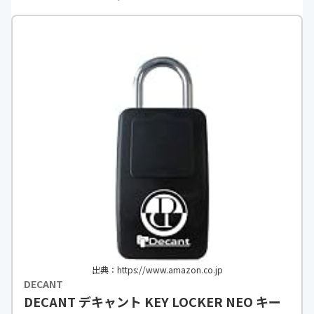
出典：https://www.amazon.co.jp
DECANT
DECANT デキャント KEY LOCKER NEO キー