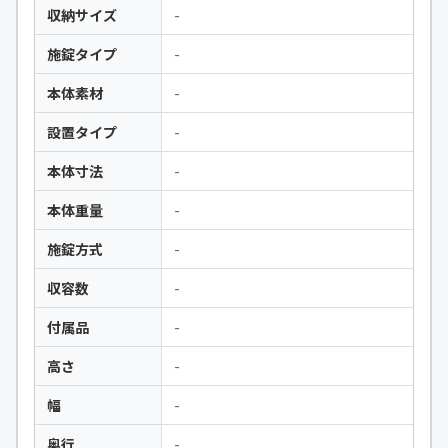
収納サイズ
-
施錠タイプ
-
本体素材
-
設置タイプ
-
本体寸法
-
本体重量
-
施錠方式
-
収容数
-
付属品
-
高さ
-
幅
-
奥行
-