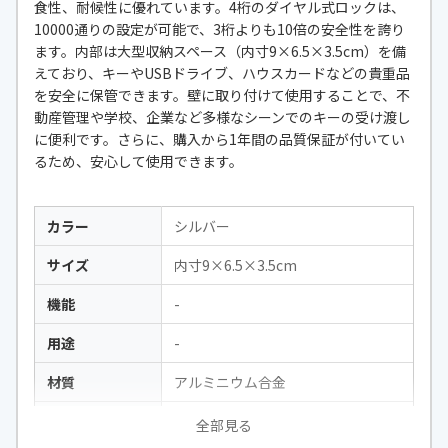
食性、耐候性に優れています。4桁のダイヤル式ロックは、
10000通りの設定が可能で、3桁よりも10倍の安全性を誇り
ます。内部は大型収納スペース（内寸9×6.5×3.5cm）を備
えており、キーやUSBドライブ、ハウスカードなどの貴重品
を安全に保管できます。壁に取り付けて使用することで、不
動産管理や学校、企業など多様なシーンでのキーの受け渡し
に便利です。さらに、購入から1年間の品質保証が付いてい
るため、安心して使用できます。
カラー
シルバー
サイズ
内寸9×6.5×3.5cm
機能
-
用途
-
材質
アルミニウム合金
ロック方式
4桁ダイヤル式
全部見る