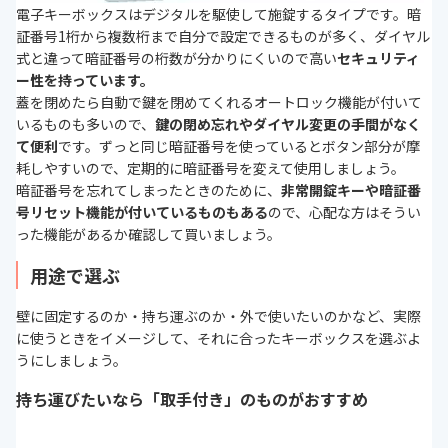
電子キーボックスはデジタルを駆使して施錠するタイプです。暗
証番号1桁から複数桁まで自分で設定できるものが多く、ダイヤル
式と違って暗証番号の桁数が分かりにくいので高い
セキュリティ
ー性を持っています。
蓋を閉めたら自動で鍵を閉めてくれるオートロック機能が付いて
いるものも多いので、
鍵の閉め忘れやダイヤル変更の手間がなく
て便利
です。ずっと同じ暗証番号を使っているとボタン部分が摩
耗しやすいので、定期的に暗証番号を変えて使用しましょう。
暗証番号を忘れてしまったときのために、
非常開錠キーや暗証番
号リセット機能が付いているものもある
ので、心配な方はそうい
った機能があるか確認して買いましょう。
用途で選ぶ
壁に固定するのか・持ち運ぶのか・外で使いたいのかなど、実際
に使うときをイメージして、それに合ったキーボックスを選ぶよ
うにしましょう。
持ち運びたいなら「取手付き」のものがおすすめ