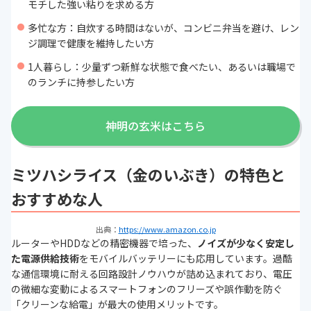
モチした強い粘りを求める方
多忙な方：自炊する時間はないが、コンビニ弁当を避け、レン
ジ調理で健康を維持したい方
1人暮らし：少量ずつ新鮮な状態で食べたい、あるいは職場で
のランチに持参したい方
神明の玄米はこちら
ミツハシライス（金のいぶき）の特色と
おすすめな人
出典：
https://www.amazon.co.jp
ルーターやHDDなどの精密機器で培った、
ノイズが少なく安定し
た電源供給技術
をモバイルバッテリーにも応用しています。過酷
な通信環境に耐える回路設計ノウハウが詰め込まれており、電圧
の微細な変動によるスマートフォンのフリーズや誤作動を防ぐ
「クリーンな給電」が最大の使用メリットです。