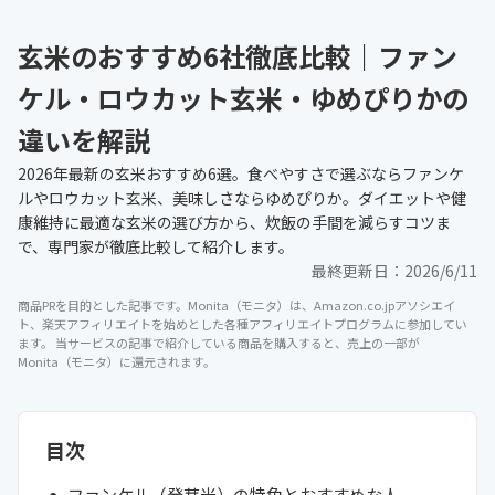
玄米のおすすめ6社徹底比較｜ファン
ケル・ロウカット玄米・ゆめぴりかの
違いを解説
2026年最新の玄米おすすめ6選。食べやすさで選ぶならファンケ
ルやロウカット玄米、美味しさならゆめぴりか。ダイエットや健
康維持に最適な玄米の選び方から、炊飯の手間を減らすコツま
で、専門家が徹底比較して紹介します。
最終更新日：
2026/6/11
商品PRを目的とした記事です。Monita（モニタ）は、Amazon.co.jpアソシエイ
ト、楽天アフィリエイトを始めとした各種アフィリエイトプログラムに参加してい
ます。 当サービスの記事で紹介している商品を購入すると、売上の一部が
Monita（モニタ）に還元されます。
目次
ファンケル（発芽米）の特色とおすすめな人