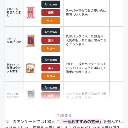
Amazon
全農パールライス
スーパーでも市販の安いのに
あきたこま
5k
楽天
美味しい人気米
ち
ヤフー
Amazon
真空パックに入った無洗米！
ホクレン
人気のもっちり感と甘みがあ
3k
楽天
ゆめぴりか
るブランド米
ヤフー
Amazon
カロリー控えめでダイエット
東洋ライス株式会社
金芽ロウカ
にも！白米のように美味しく
2k
楽天
ット玄米
簡単に炊飯できる
ヤフー
Amazon
もちもちの食感で冷めても美
ホクレン農業協同組合連合会
5k
楽天
ななつぼし
味しい品種の玄米
ヤフー
全部見る
今回のアンケートでは100人に
「一番おすすめの玄米」
を選んでい
ただきました。得票数を元にランキングを作成したので是非購入