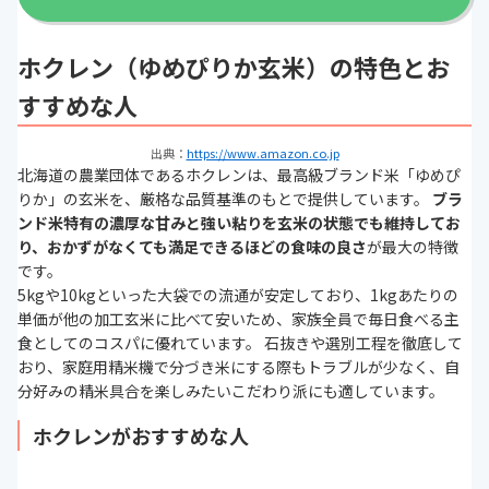
ホクレン（ゆめぴりか玄米）の特色とお
すすめな人
出典：
https://www.amazon.co.jp
北海道の農業団体であるホクレンは、最高級ブランド米「ゆめぴ
りか」の玄米を、厳格な品質基準のもとで提供しています。
ブラ
ンド米特有の濃厚な甘みと強い粘りを玄米の状態でも維持してお
り、おかずがなくても満足できるほどの食味の良さ
が最大の特徴
です。
5kgや10kgといった大袋での流通が安定しており、1kgあたりの
単価が他の加工玄米に比べて安いため、家族全員で毎日食べる主
食としてのコスパに優れています。 石抜きや選別工程を徹底して
おり、家庭用精米機で分づき米にする際もトラブルが少なく、自
分好みの精米具合を楽しみたいこだわり派にも適しています。
ホクレンがおすすめな人