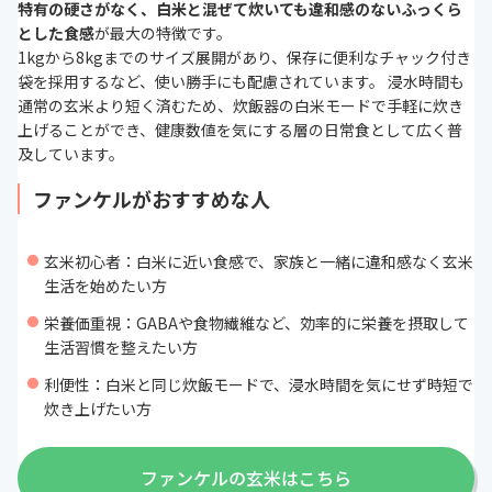
玄米の美味しさを保つ方法
特有の硬さがなく、白米と混ぜて炊いても違和感のないふっくら
とした食感
が最大の特徴です。
初心者にもおすすめの炊き方とは？炊飯器もチェッ
1kgから8kgまでのサイズ展開があり、保存に便利なチャック付き
ク
袋を採用するなど、使い勝手にも配慮されています。 浸水時間も
玄米の美味しい食べ方
通常の玄米より短く済むため、炊飯器の白米モードで手軽に炊き
玄米が苦手なら玄米茶をチェック
上げることができ、健康数値を気にする層の日常食として広く普
玄米のデメリットは？食べる・購入するときの注意
及しています。
点
玄米のデトックス成分（フィチン酸）は体に悪い？
ファンケルがおすすめな人
まとめ
次に読むべき玄米の関連記事はこちら
玄米初心者：白米に近い食感で、家族と一緒に違和感なく玄米
生活を始めたい方
栄養価重視：GABAや食物繊維など、効率的に栄養を摂取して
生活習慣を整えたい方
利便性：白米と同じ炊飯モードで、浸水時間を気にせず時短で
炊き上げたい方
ファンケルの玄米はこちら