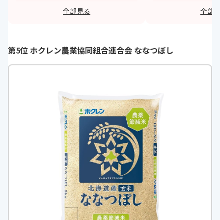
でくせもありません。白米と混ぜて
カ臭さもなく、香ば
全部見る
全部
もロウカット玄米だけで炊いても美
米が手軽に食べられ
味しく仕上がります。
えられ一石二鳥です
https://monita.online
h
第5位 ホクレン農業協同組合連合会 ななつぼし