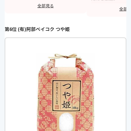
れていてとっても優秀なお米です。
粘りや甘みもあり、
全部見る
全部
値段も高くないので買ってみるのを
で、茶碗によそって
お勧めします。
て、楽しくいただい
https://monita.online
第6位 ‎(有)阿部ベイコク つや姫
h