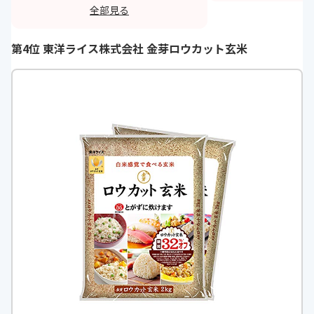
も満足です。歯ごたえもあって、甘
実感しました。
全部見る
くてもっちりもしていてすごく美味
h
しいです。
第4位 東洋ライス株式会社 金芽ロウカット玄米
https://monita.online