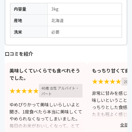
内容量
3kg
産地
北海道
洗米
必要
口コミを紹介
美味しくていくらでも食べれそう
もっちり甘くて歯
でした。
★★★★★
20歳
40歳 女性 アルバイト・
★★★★★
非常に甘みを感じ、
パート
味しいということで
ゆめぴりかって美味しいらしいよと
っちりとした食感を
聞き、1度食べたら本当に美味しくて
たえも程よく感じら
やめられなくなってしまいました。
すぎない特徴から誰
全部
毎日のお米がおいしくなって、とて
い作りになっている