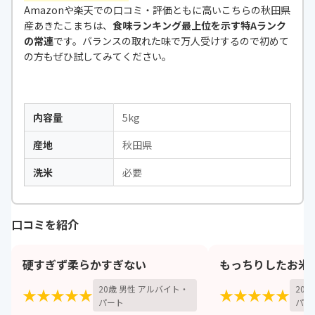
Amazonや楽天での口コミ・評価ともに高いこちらの秋田県
産あきたこまちは、
食味ランキング最上位を示す特Aランク
の常連
です。バランスの取れた味で万人受けするので初めて
の方もぜひ試してみてください。
内容量
5kg
産地
秋田県
洗米
必要
口コミを紹介
硬すぎず柔らかすぎない
もっちりしたお米
20歳 男性 アルバイト・
20
★★★★★
★★★★★
パート
パー