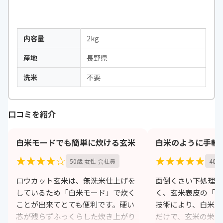
内容量
2kg
産地
長野県
洗米
不要
口コミを紹介
白米モードでも簡単に炊ける玄米
白米のように手軽
★★★★☆
★★★★★
50歳 女性 会社員
40
ロウカット玄米は、無洗米仕上げを
面倒くさい下処理を
しているため「白米モード」で炊く
く、玄米表皮の「ロ
ことが出来てとても便利です。硬い
技術により、白米と
芯が残らずふっくらした炊き上がり
だけで、玄米の栄養