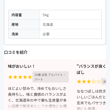
内容量
5kg
産地
北海道
洗米
必要
口コミを紹介
味がおいしい！
"バランスが良く
ぼし
20歳 女性 アルバイト・
★★★★★
パート
★★★☆☆
40
ほどよい甘みで、冷めてもおいしさ
ななつぼしは炊き立
長持ちし、味と食感のバランスがよ
いしいごはんだと思
く、北海道米の中で最も生産量が多
玄米でもパサつきが
い品種で無洗米としての適性にも優
用にも最適。