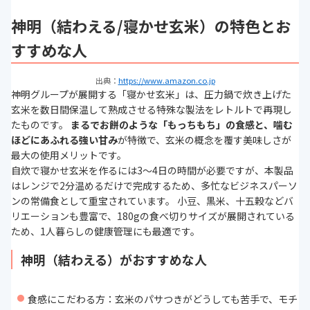
神明（結わえる/寝かせ玄米）の特色とお
すすめな人
出典：
https://www.amazon.co.jp
神明グループが展開する「寝かせ玄米」は、圧力鍋で炊き上げた
玄米を数日間保温して熟成させる特殊な製法をレトルトで再現し
たものです。
まるでお餅のような「もっちもち」の食感と、噛む
ほどにあふれる強い甘み
が特徴で、玄米の概念を覆す美味しさが
最大の使用メリットです。
自炊で寝かせ玄米を作るには3〜4日の時間が必要ですが、本製品
はレンジで2分温めるだけで完成するため、多忙なビジネスパーソ
ンの常備食として重宝されています。 小豆、黒米、十五穀などバ
リエーションも豊富で、180gの食べ切りサイズが展開されている
ため、1人暮らしの健康管理にも最適です。
神明（結わえる）がおすすめな人
食感にこだわる方：玄米のパサつきがどうしても苦手で、モチ