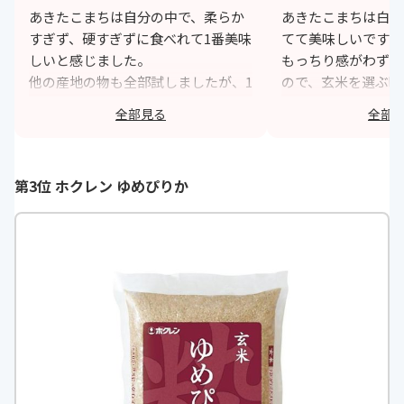
あきたこまちは自分の中で、柔らか
あきたこまちは白米
すぎず、硬すぎずに食べれて1番美味
てて美味しいですが
しいと感じました。
もっちり感がわずか
他の産地の物も全部試しましたが、1
ので、玄米を選ぶ時
番美味しくこれからも選びたいと思
が1番オススメです
全部見る
全部
いました。
更美味しく食べやす
https://monita.online
h
第3位 ホクレン ゆめぴりか