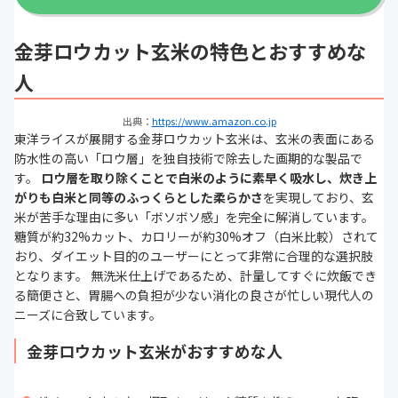
金芽ロウカット玄米の特色とおすすめな
人
出典：
https://www.amazon.co.jp
東洋ライスが展開する金芽ロウカット玄米は、玄米の表面にある
防水性の高い「ロウ層」を独自技術で除去した画期的な製品で
す。
ロウ層を取り除くことで白米のように素早く吸水し、炊き上
がりも白米と同等のふっくらとした柔らかさ
を実現しており、玄
米が苦手な理由に多い「ボソボソ感」を完全に解消しています。
糖質が約32%カット、カロリーが約30%オフ（白米比較）されて
おり、ダイエット目的のユーザーにとって非常に合理的な選択肢
となります。 無洗米仕上げであるため、計量してすぐに炊飯でき
る簡便さと、胃腸への負担が少ない消化の良さが忙しい現代人の
ニーズに合致しています。
金芽ロウカット玄米がおすすめな人