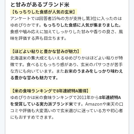
と甘みがあるブランド米
【もっちりした食感が人気の玄米】
アンケートでは回答者15%の方が支持し第3位に入ったのは
ゆめぴりかです。
もっちりした食感に人気が集まりました。
食感や噛み応えに加えてしっかりした甘みや香りの良さ、風
味を評価する声も目立ちます。
【ほどよい粘りと豊かな甘みが魅力】
北海道米の集大成ともいえるゆめぴりかはほどよい粘りが特
徴です。食べるともっちり感があり、玄米のパサつきが苦手
な方にも向いています。また
お米のうまみをしっかり味わえ
る豊かな甘みも魅力です。
【米の食味ランキングで8年連続特A獲得】
ゆめぴりかは米の食味ランキングで2011年から
8年連続特A
を受賞している実力派ブランド米
です。Amazonや楽天の口
コミや評価も大変高いので玄米選びに迷っている方や初心者
にもおすすめできます。