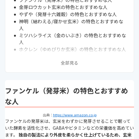
金芽ロウカット玄米の特色とおすすめな人
やずや（発芽十六雑穀）の特色とおすすめな人
神明（結わえる/寝かせ玄米）の特色とおすすめな
人
ミツハシライス（金のいぶき）の特色とおすすめな
人
ホクレン（ゆめぴりか玄米）の特色とおすすめな人
玄米の人気おすすめランキング9選
全部見る
アンケート後に人気が出たおすすめの玄米3選
通販サイトの最新売れ筋ランキングもチェック！
おすすめ玄米を100人に調査！
玄米の栄養や効果は？発芽玄米との違い
ファンケル（発芽米）の特色とおすすめ
玄米食に変えたら健康効果を感じた方が多数
玄米は価格・栽培方法・産地で選ぼう
な人
玄米の選び方
精米方法が違う？玄米と白米の違いは？
出典：
https://www.amazon.co.jp
玄米は肝臓に悪い？カロリーは？白米に混ぜるのも
ファンケルの発芽米は、玄米をわずかに発芽させることで眠って
おすすめ
いた酵素を活性化させ、GABAやビタミンなどの栄養価を高めてい
玄米がダイエット向きなのはなぜ？
ます。
独自の製法により外皮を柔らかく仕上げているため、玄米