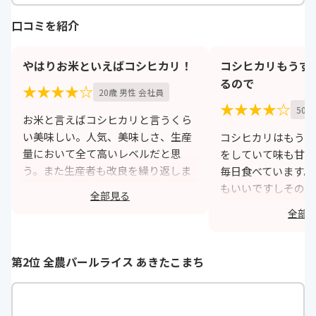
口コミを紹介
やはりお米といえばコシヒカリ！
コシヒカリもうず
るので
★★★★☆
20歳 男性 会社員
★★★★☆
50歳
お米と言えばコシヒカリと言うくら
い美味しい。人気、美味しさ、生産
コシヒカリはもうず
量において全て高いレベルだと思
をしていて味も甘く
う。また生産者も改良を繰り返しま
毎日食べています。
だまだ伸び代があると思う。
もいいですしそのま
全部見る
そんなお米を一回でもいいので食べ
ずっとなので飽きな
全部
てほしい。これからもコシヒカリを
いてとてもいいです
食べていきます。
いので。
第2位 全農パールライス あきたこまち
https://monita.online
h