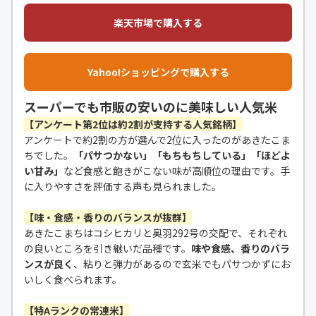
楽天市場で購入する
Yahoo!ショッピングで購入する
スーパーでも市販の安いのに美味しい人気米
【アンケート第2位は約2割が支持する人気銘柄】
アンケートで約2割の方が選んで2位に入ったのがあきたこま
ちでした。
「パサつかない」「もちもちしている」「ほどよ
い甘み」
など食感と飽きがこない味が高順位の理由です。手
に入りやすさを評価する声も見られました。
【味・食感・香りのバランスが抜群】
あきたこまちはコシヒカリと奥羽292号の交配で、それぞれ
の良いところを引き継いだ品種です。
味や食感、香りのバラ
ンスが良く
、粘りと弾力があるので玄米でもパサつかずにお
いしく食べられます。
【特Aランクの常連米】