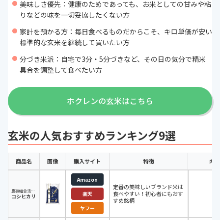
美味しさ優先：健康のためであっても、お米としての甘みや粘
りなどの味を一切妥協したくない方
家計を預かる方：毎日食べるものだからこそ、キロ単価が安い
標準的な玄米を継続して買いたい方
分づき米派：自宅で3分・5分づきなど、その日の気分で精米
具合を調整して食べたい方
ホクレンの玄米はこちら
玄米の人気おすすめランキング9選
商品名
画像
購入サイト
特徴
内容
Amazon
定番の美味しいブランド米は
農事組合法人野沢農産生産組合
食べやすい！初心者にもおす
5k
楽天
コシヒカリ
すめ銘柄
ヤフー