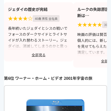
ジェダイの歴史が完結
ルークの失踪原因
断は…
★★★★☆
40歳 男性 会社員
★★★★★
30歳
長年続いたジェダイとシスの戦いで
フォースのダークサイドとライトサ
映画の評価は賛否両
イドが入れ替わるストーリー。ジェ
個人的には、新しい
ダイは、消滅してしまうのかと思っ
を見せてもらえた、
ていたらフォースを引き継いでいく
満足しています。旧
全部見る
キャラクターが意外に多く現れてシ
ている方にとっては
全部
スの暗黒軍団と戦うストーリーが面
であるはずのルーク
白い。
気消沈して投げやり
に対し、新シリーズ
第6位 ワーナー・ホーム・ビデオ 2001年宇宙の旅
https://monita.online
少しずつ彼の本来の
ていくストーリーが
者を教え、導くとい
形で痛快でした。
h