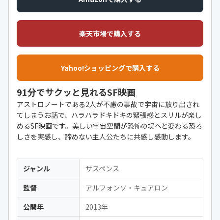
楽天市場で購入する
Yahoo!ショッピングで購入する
91分でサクッと見れるSF映画
アストロノートである2人が不慮の事故で宇宙に放り出され
てしまうお話で、ハラハラドキドキの緊張感とスリルが楽し
めるSF映画です。美しい宇宙空間が恐怖の場へと変わる恐ろ
しさを実感し、諦めない主人公たちに共感し感動します。
ジャンル
サスペンス
監督
アルフォンソ・キュアロン
公開年
2013年