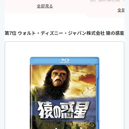
ィの高い映像には正直言って驚く位
全部見る
何？？？これ考え始
です。科学的にリアリティのある演
全部
せん。人工知能“HA
出や、AIと人類との対立等、今の時
だりでは、今の私た
代でも通用するテーマが描かれてい
ーに支配されつつあ
ます。この映画の後にも先にも、こ
第7位 ウォルト・ディズニー・ジャパン株式会社 猿の惑星
て、ある種恐怖も感
れを超えるものは恐らくは出て来な
びに色々考えさせら
いと思います。
h
https://monita.online