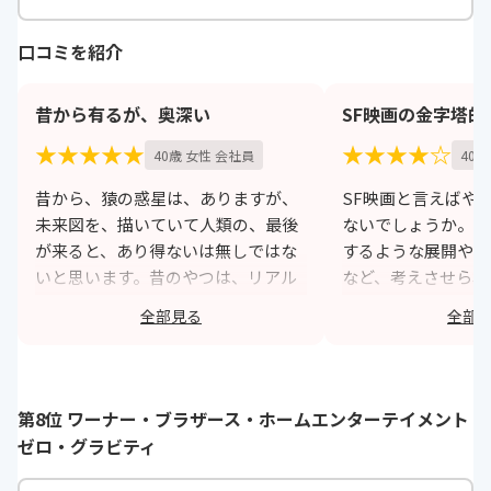
マクドウォールほか
口コミを紹介
昔から有るが、奥深い
SF映画の金字塔的
★★★★★
★★★★☆
40歳 女性 会社員
40歳
昔から、猿の惑星は、ありますが、
SF映画と言えばや
未来図を、描いていて人類の、最後
ないでしょうか。人
が来ると、あり得ないは無しではな
するような展開や猿
いと思います。昔のやつは、リアル
など、考えさせられ
ではありませんが、リバイバル？最
者に響きます。また
全部見る
全部
近のは、結構らあるに作られて、シ
さも特筆すべき点で
リーズ作品は、大好きです。
に味わいがあります
https://monita.online
h
第8位 ワーナー・ブラザース・ホームエンターテイメント
ゼロ・グラビティ