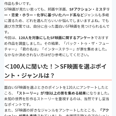
作品も多いです。
SF映画が見たい思っても、邦画や洋画、
SFアクション・ミステリ
ー・
恋愛・ホラー・化学に基づいたハード系など
ジャンルも多岐
に渡るため、どれを選んだらいいか悩んでしまいますよね。でも
選び方次第では、自分に合った面白いSF映画を見つけられるんで
す。
今回は、
120
人を対象にしたSF映画に関するアンケート
でおすす
め作品を調査しました。その結果、「バック・トゥ・ザ・フュー
チャー」「君の名は」「インターステラー」が票を集めました。
なかなか決めきれない方はぜひ参考にしてください。
＜100人に聞いた！＞SF映画を選ぶポイ
ント・ジャンルは？
面白いSF映画を選ぶときのポイントを120人にアンケートしたと
ころ、
「ストーリー」が7割以上の票を集める結果
になりました。
未知の世界を形作るストーリーを重視するのは、当然ですし妥当
なポイントです。
また、SF映画の好きなジャンルをアンケートしたところ、
「アク
ション」が最も支持
されていました。未確認生物とのアクション