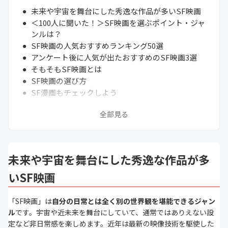
未来や宇宙を舞台にした秀逸な作品が多いSF映画
＜100人に聞いた！＞SF映画を選ぶポイント・ジャ
ンルは？
SF映画の人気おすすめランキング50選
アンケート後に人気が出たおすすめのSF映画3選
そもそもSF映画とは
SF映画の選び方
SF漫画もチェックしよう
面白いSF小説を読む
全部見る
SFアニメを楽しもう
NetflixやAmazonプライムなどの「無料配信」を利
用しよう
まとめ
未来や宇宙を舞台にした秀逸な作品が多
次に読むべき映画の関連記事はこちら
いSF映画
「SF映画」は
自分の日常とは全く別の世界観を堪能できるジャン
ル
です。宇宙や近未来を舞台にしていて、通常ではありえない設
定など非日常感を楽しめます。近年は最新の映像技術を駆使した