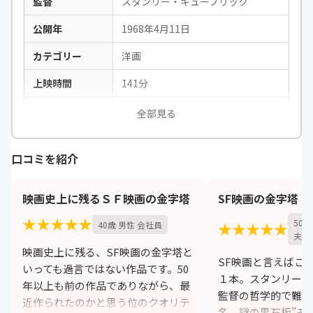
監督
スタンリー・キューブリック
公開年
1968年4月11日
カテゴリー
洋画
上映時間
141分
出演
キア・デュリアほか
全部見る
口コミを紹介
映画史上に残るＳＦ映画の金字塔
SF映画の金字塔
★★★★★
50
40歳 男性 会社員
★★★★★
夫）
映画史上に残る、SF映画の金字塔と
SF映画と言えばこ
いっても過言ではない作品です。50
１本。スタンリー・
年以上も前の作品でありながら、最
監督の哲学的で難解
近作られたのかと思う位のクオリテ
名。謎の黒石板”モ