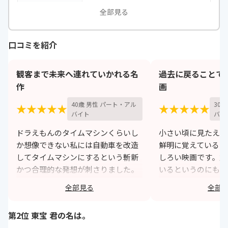
出演
マイケル・J・フォックス、クリス
全部見る
トファー・ロイドほか
口コミを紹介
観客まで未来へ連れていかれる名
過去に戻ることで
作
画
40歳 男性 パート・アル
30
★★★★★
★★★★★
バイト
バイ
ドラえもんのタイムマシンくらいし
小さい頃に見たえい
か想像できない私には自動車を改造
鮮明に覚えているく
してタイムマシンにするという斬新
しろい映画です。歳
かつ合理的な発想が刺さりました。
いるというのにも憧
主人公の夢をのせるためのタイムマ
マシーンに乗って自
全部見る
全部
シンが私たち観客までも乗せていっ
行くというのもすご
てくれる気分を味わえる不朽の名作
と小さいながらに思
第2位 東宝 君の名は。
ですね。
h