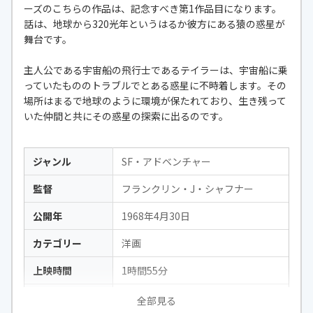
ーズのこちらの作品は、記念すべき第1作品目になります。
話は、地球から320光年というはるか彼方にある猿の惑星が
舞台です。
主人公である宇宙船の飛行士であるテイラーは、宇宙船に乗
っていたもののトラブルでとある惑星に不時着します。その
場所はまるで地球のように環境が保たれており、生き残って
いた仲間と共にその惑星の探索に出るのです。
ジャンル
SF・アドベンチャー
監督
フランクリン・J・シャフナー
公開年
1968年4月30日
カテゴリー
洋画
上映時間
1時間55分
出演
チャールトン・ヘストン・ロディ・
全部見る