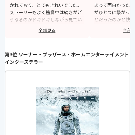
かれており、とてもきれいでした。
あって面白かったで
ストーリーもよく鑑賞中は続きがど
がひとつに繋がった
うなるのかドキドキしながら見てい
とだったのかと快感
ました。入れ替わり系の映画やドラ
風景や時間の描写が
全部見る
全部
マは数ありますが、この映画を超え
綺麗で、視覚的にも
るものはないと思っています。
きました。
https://monita.online
h
第3位 ワーナー・ブラザース・ホームエンターテイメント
インターステラー