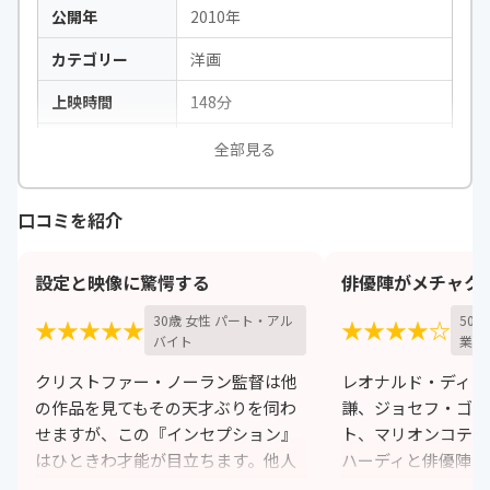
公開年
2010年
カテゴリー
洋画
上映時間
148分
出演
レオナルド・ディカプリオ、渡辺
全部見る
謙、ジョセフ・ゴードン=レヴィッ
トほか
口コミを紹介
設定と映像に驚愕する
俳優陣がメチャク
30歳 女性 パート・アル
50
★★★★★
★★★★☆
バイト
業
クリストファー・ノーラン監督は他
レオナルド・ディカ
の作品を見てもその天才ぶりを伺わ
謙、ジョセフ・ゴー
せますが、この『インセプション』
ト、マリオンコティ
はひときわ才能が目立ちます。他人
ハーディと俳優陣が
の夢の中に入る、というスタートか
華。豪華キャストの