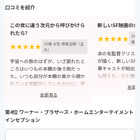
口コミを紹介
この世に違う次元から呼びかけら
新しいSF映画の金
れたら?
20
★★★★★
業
50歳 女性 専業主婦（主
★★★★★
夫）
あの名監督クリスト
が描く、新しいSF
宇宙への旅のはずが、いざ戻れたと
華キャストが総出演
ころはいつもの本棚の後ろ側だっ
も超えた、父と娘の
た。いつも自分が本棚の奥から覗か
する普遍的な愛を描
れている気配がしていただけに。宇
全部
のシーンで感動の涙
宙から戻ると本棚の無効に見える娘
全部見る
でした！
にいくら呼びかけても通じない。こ
れが5次元と言うのだろうか…同じ時
h
第4位 ワーナー・ブラザース・ホームエンターテイメント
間を過ごしていてもどこかに閉じ込
インセプション
められている。5次元の世界をシャワ
ーカーテンの向こうとこちら側の様
な感覚だと言った海外の学者の言う