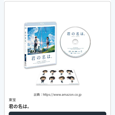
https://monita.online
出典：https://www.amazon.co.jp
東宝
君の名は。