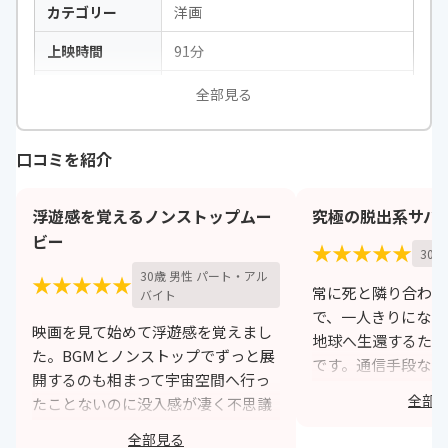
カテゴリー
洋画
上映時間
91分
出演
サンドラ・ブロック、ジョージ・ク
全部見る
ルーニーほか
口コミを紹介
浮遊感を覚えるノンストップムー
究極の脱出系サバ
ビー
★★★★★
30歳
30歳 男性 パート・アル
★★★★★
常に死と隣り合わせ
バイト
で、一人きりになり
映画を見て始めて浮遊感を覚えまし
地球へ生還するため
た。BGMとノンストップでずっと展
です。通信手段なし
開するのも相まって宇宙空間へ行っ
綱無し、船無し、酸
全部
たことないのに没入感が凄く不思議
態で頑張っていく主
でした。人によって好みが分かれる
を覚えました。
全部見る