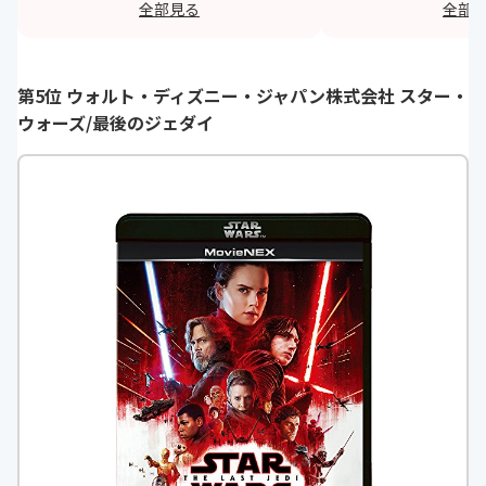
全部見る
全部
らワクワクしますが、夢の中では現
ズレることがありま
実よりも時間がゆっくり流れるな
バットマンなどを手
ど、独特な設定に引き込まれます。
ファーノーランが監
第5位 ウォルト・ディズニー・ジャパン株式会社 スター・
特に無重力ホテルでのアクションシ
面白いです。夢の中
ウォーズ/最後のジェダイ
ーンは見ものです。
す。
https://monita.online
h