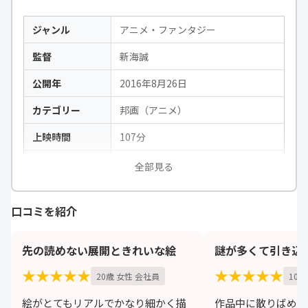
ジャンル
アニメ・ファンタジー
監督
新海誠
公開年
2016年8月26日
カテゴリー
邦画（アニメ）
上映時間
107分
出演
神木隆之介・上白石萌音ほか
全部見る
口コミを紹介
先の読めない展開ときれいな絵
謎が多くて引き込
★★★★★
★★★★★
20歳 女性 会社員
10歳
絵がとてもリアルでかなり細かく描
作品中に散りばめら