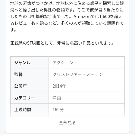
地球の寿命がつきかけ、地球以外に住める惑星を探索しに銀
河へと繰り出した男性の物語です。そこで彼が目の当たりに
したものは衝撃的な宇宙でした。Amazonでは1,600を超え
るレビュー数を誇るなど、多くの人が視聴している話題作で
す。
正統派のSF映画として、非常に名高い作品といえます。
ジャンル
アクション
監督
クリストファー・ノーラン
公開年
2014年
カテゴリー
洋画
上映時間
169分
出演
マシュー・マコノヒー、アン・ハサ
全部見る
ウェイ、ジェシカ・チャステインほ
か