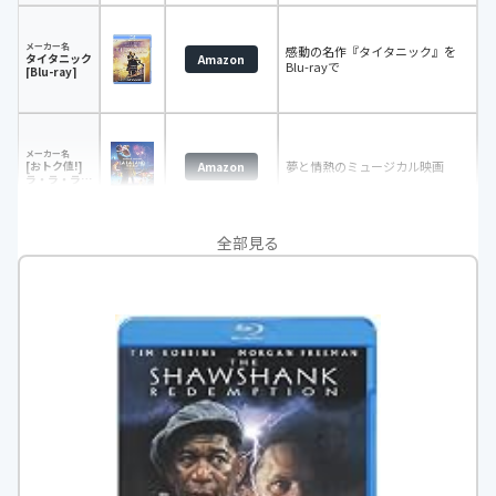
及版 [Blu-
ray]
メーカー名
感動の名作『タイタニック』を
タイタニック
Amazon
Blu-rayで
[Blu-ray]
メーカー名
[おトク値!]
夢と情熱のミュージカル映画
Amazon
ラ・ラ・ラン
ド[Blu-ray]
全部見る