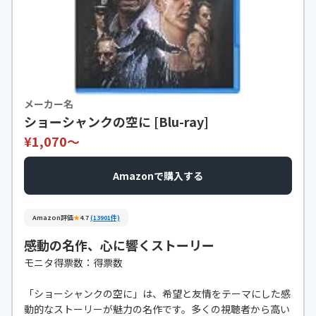
メーカー名
ショーシャンクの空に [Blu-ray]
¥1,070〜
Amazonで購入する
Amazon評価
★
4.7
(13901件)
感動の名作、心に響くストーリー
モニタ得票数：得票数
「ショーシャンクの空に」は、希望と友情をテーマにした感
動的なストーリーが魅力の名作です。多くの視聴者から高い