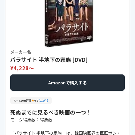
メーカー名
パラサイト 半地下の家族 [DVD]
¥4,228〜
Amazonで購入する
Amazon評価
★
4.2
(217件)
死ぬまでに見るべき映画の一つ！
モニタ得票数：得票数
「パラサイト 半地下の家族」は、韓国映画界の巨匠ポン・