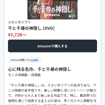
スタジオジブリ
千と千尋の神隠し [DVD]
¥3,726〜
Amazonで購入する
Amazon評価
★
4.7
(1782件)
心に残る名作、千と千尋の神隠し
モニタ得票数：得票数
「千と千尋の神隠し」は、スタジオジブリの名作であり、ア
ニメ映画の金字塔です。美しい映像と深いストーリーが魅力
で、子供から大人まで楽しめる作品です。特に、異世界での
冒険を通じて成長する主人公の姿は、多くの人々に感動を与