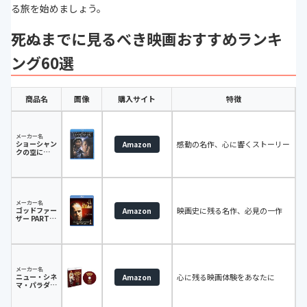
る旅を始めましょう。
死ぬまでに見るべき映画おすすめランキ
ング60選
商品名
画像
購入サイト
特徴
メーカー名
ショーシャン
感動の名作、心に響くストーリー
Amazon
クの空に
[Blu-ray]
メーカー名
ゴッドファー
映画史に残る名作、必見の一作
Amazon
ザー PART I
(デジタル・
リストア版)
[Blu-ray]
メーカー名
ニュー・シネ
心に残る映画体験をあなたに
Amazon
マ・パラダイ
ス 完全オリ
ジナル版 普