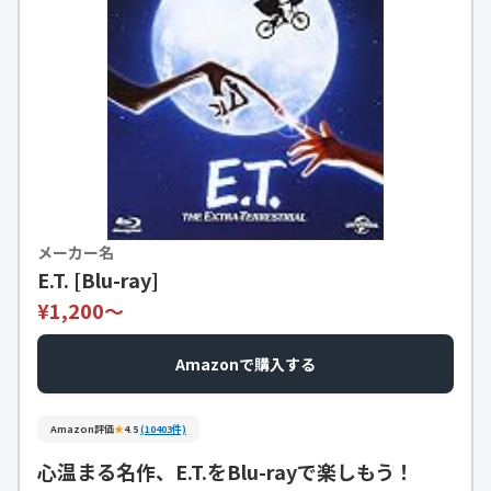
メーカー名
E.T. [Blu-ray]
¥1,200〜
Amazonで購入する
Amazon評価
★
4.5
(10403件)
心温まる名作、E.T.をBlu-rayで楽しもう！