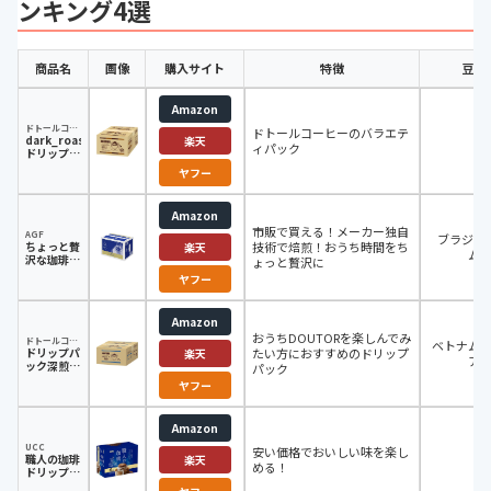
ンキング4選
商品名
画像
購入サイト
特徴
豆原
Amazon
ドトールコーヒー
ドトールコーヒーのバラエテ
dark_roast
-
楽天
ィパック
ドリップパ
ック
ヤフー
Amazon
市販で買える！メーカー独自
AGF
ブラジル
ちょっと贅
技術で焙煎！おうち時間をち
楽天
ム
沢な珈琲
ょっと贅沢に
店 レギュ
ヤフー
ラーコーヒ
ードリップ
パックスペ
Amazon
シャルブレ
おうちDOUTORを楽しんでみ
ンド
ドトールコーヒー
ベトナム
ドリップパ
たい方におすすめのドリップ
楽天
ア
ック深煎り
パック
ブレンド
ヤフー
Amazon
UCC
安い価格でおいしい味を楽し
職人の珈琲
-
楽天
める！
ドリップコ
ーヒー ま