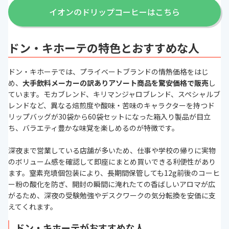
イオンのドリップコーヒーはこちら
ドン・キホーテの特色とおすすめな人
ドン・キホーテでは、プライベートブランドの情熱価格をはじ
め、
大手飲料メーカーの訳ありアソート商品を驚安価格で販売
し
ています。モカブレンド、キリマンジャロブレンド、スペシャルブ
レンドなど、異なる焙煎度や酸味・苦味のキャラクターを持つド
リップバッグが30袋から60袋セットになった箱入り製品が目立
ち、バラエティ豊かな味覚を楽しめるのが特徴です。
深夜まで営業している店舗が多いため、仕事や学校の帰りに実物
のボリューム感を確認して即座にまとめ買いできる利便性があり
ます。窒素充填個包装により、長期間保管しても12g前後のコーヒ
ー粉の酸化を防ぎ、開封の瞬間に淹れたての香ばしいアロマが広
がるため、深夜の受験勉強やデスクワークの気分転換を安価に支
えてくれます。
ドン・キホーテがおすすめな人