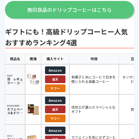
無印良品のドリップコーヒーはこちら
ギフトにも！高級ドリップコーヒー人気
おすすめランキング4選
商品名
画像
購入サイト
特徴
豆原
Amazon
AGF
和菓子と共にコーヒで日本を
タンザニ
煎 レギュ
楽天
感じられる高級コーヒー
ビア
ラー・コー
ヒー プレ
ヤフー
ミアムドリ
ップ アソ
ート 各20
Amazon
袋
ROKUMEI COFFEE CO.
焙煎士が選んだスペシャルな
カフェベー
世界
楽天
ギフト
ス&ドリッ
プバッグ詰
ヤフー
め合わせ
Amazon
UCC
カフェインを気にせずコーヒ