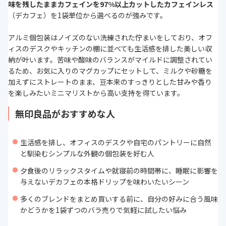
味を残したままカフェインを97%以上カットしたカフェインレス
（デカフェ）を1袋単位から選べるのが強みです。
アルミ個包装はノイズのない洗練された佇まいをしており、オフ
ィスのデスクやキッチンの棚に並べても生活感を排した美しい収
納が叶います。苦味や酸味のバランスがマイルドに調整されてい
るため、お気に入りのマグカップにセットして、ミルクや砂糖を
加えずにストレートのまま、豆本来のすっきりとした甘みや香り
を楽しみたいミニマリストから高い支持を得ています。
無印良品がおすすめな人
生活感を排し、オフィスのデスクや自宅のパントリーに自然
と馴染むシンプルな外観の個包装を好む人
夕食後のリラックスタイムや就寝前の時間帯に、睡眠に影響を
与えないデカフェの本格ドリップを味わいたいシーン
多くのブレンドをまとめ買いする前に、自分の好みに合う風味
かどうかを1袋ずつのバラ売りで気軽に試したい悩み