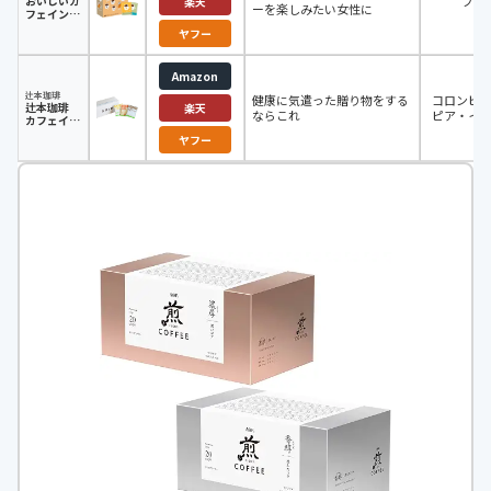
おいしいカ
ブラ
楽天
ーを楽しみたい女性に
フェインレ
スドリップ
ヤフー
コーヒー
Amazon
辻本珈琲
健康に気遣った贈り物をする
コロンビ
辻本珈琲
楽天
ならこれ
ピア・イ
カフェイン
レスドリッ
ヤフー
プコーヒー
【デカフェ
3種24杯ギ
フトセッ
ト】