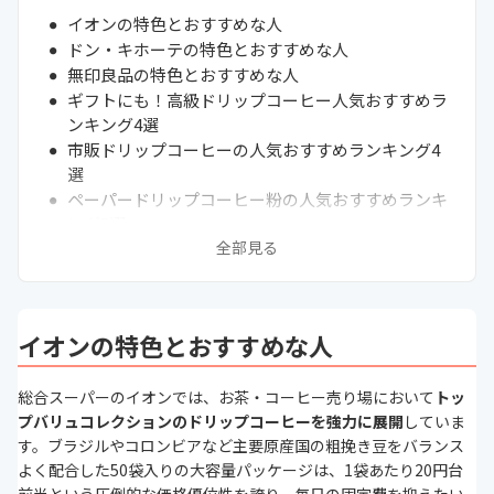
イオンの特色とおすすめな人
ドン・キホーテの特色とおすすめな人
無印良品の特色とおすすめな人
ギフトにも！高級ドリップコーヒー人気おすすめラ
ンキング4選
市販ドリップコーヒーの人気おすすめランキング4
選
ペーパードリップコーヒー粉の人気おすすめランキ
ング5選
全部見る
市販で買える！美味しいドリップコーヒーを作ろう
バリスタが教える！ドリップコーヒーの選び方
そもそもドリップコーヒーとは？
コーヒーの豆知識特集
イオンの特色とおすすめな人
編集部おすすめ！ドリップコーヒーの選び方ガイド
抽出方法と利便性の選択
総合スーパーのイオンでは、お茶・コーヒー売り場において
トッ
焙煎の深さに伴う風味の差異
プバリュコレクションのドリップコーヒーを強力に展開
していま
カフェイン量による摂取タイミングの考慮
す。ブラジルやコロンビアなど主要原産国の粗挽き豆をバランス
消費量に応じた経済性の追求
よく配合した50袋入りの大容量パッケージは、1袋あたり20円台
原産地や生産背景への配慮