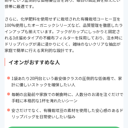
前半という圧倒的な価格優位性を誇り、毎日の固定費を抑えたい
通販サイトの最新売れ筋ランキングもチェック！
世帯に最適です。
ドリップコーヒー粉の入れ方のコツや注意点
ご家庭でプロの味を楽しむならハンドドリップ器具
さらに、化学肥料を使用せずに栽培された有機栽培コーヒー豆を
を揃えて
100%使用したオーガニックシリーズなど、品質管理を徹底したラ
コーヒーは10gで150ccが目安
インアップも揃えています。フックがカップにしっかりと固定さ
人気ブログも参考においしいコーヒー粉を見つけよ
れる3点留めタイプの不織布フィルターを採用しており、注水時に
う
ドリップバッグが湯に浸かりにくく、雑味のないクリアな抽出が
まとめ
家庭で簡単に行える実利的な設計です。
次に読むべきコーヒーの関連記事はこちら
イオンがおすすめな人
1袋あたり20円台という最安値クラスの圧倒的な低価格で、家
計に優しいストックを確保したい人
毎朝の出勤前や家族での朝食時に、人数分のお湯を注ぐだけで
手軽に本格的な1杯を淹れたいシーン
安さだけでなく、有機栽培豆の素材を使用した安心感のあるド
リップバッグを日常使いしたい悩み