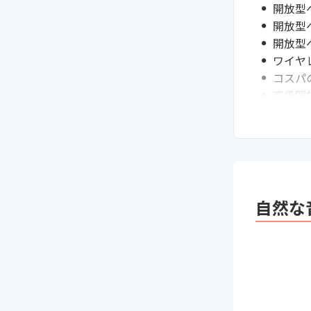
開放型
開放型
開放型
ワイヤ
コスパ
高級開
軽量開
初心者
通販サ
音漏れ
より高
開放型
自然な
まとめ
次に読