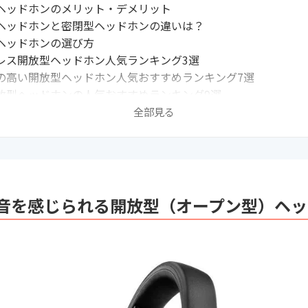
ヘッドホンのメリット・デメリット
ヘッドホンと密閉型ヘッドホンの違いは？
ヘッドホンの選び方
レス開放型ヘッドホン人気ランキング3選
の高い開放型ヘッドホン人気おすすめランキング7選
放型ヘッドホンの人気おすすめランキング9選
放型ヘッドホンの人気おすすめランキング2選
全部見る
向け開放型ヘッドホンの人気おすすめランキング2選
イトの最新売れ筋ランキングもチェック！
や難聴防止には開放型と密閉型のどっちがいいのか
い音質をお求めの方はサラウンドヘッドホンをチェック
ヘッドホンの音漏れはどれくらいか
音を感じられる開放型（オープン型）ヘッ
むべきヘッドホン関連記事はこちら