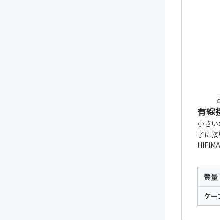
出
有線
小さいの
子に接
HIF
質量
ケー