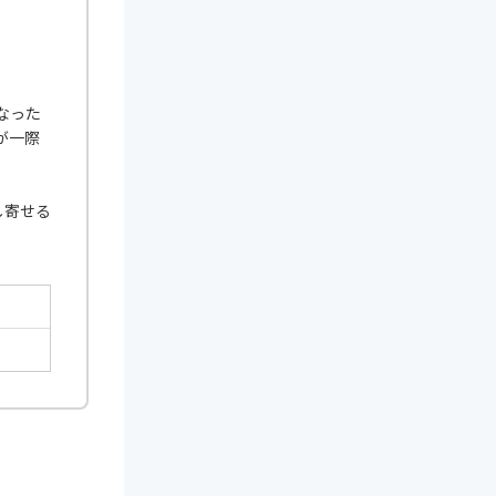
なった
が一際
し寄せる
。