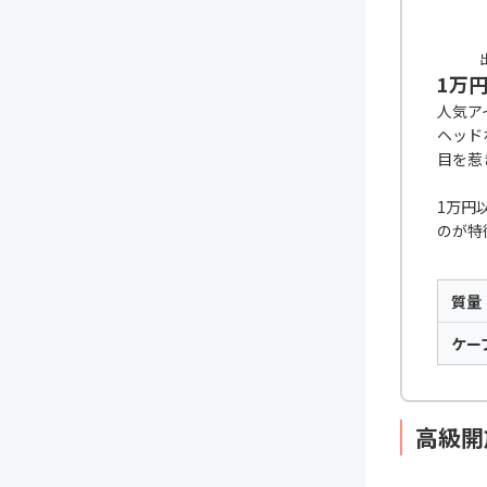
出
1万
人気ア
ヘッド
目を惹
1万円
のが特
質量
ケー
高級開