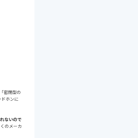
。「密閉型の
ッドホンに
蒸れないので
多くのメーカ