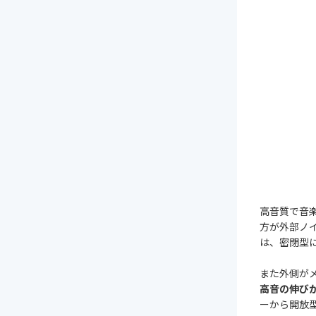
高音質で音
方が外部ノ
は、密閉型
また外側が
高音の伸び
ーから開放