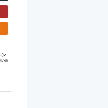
る
ホン
左側の端
。