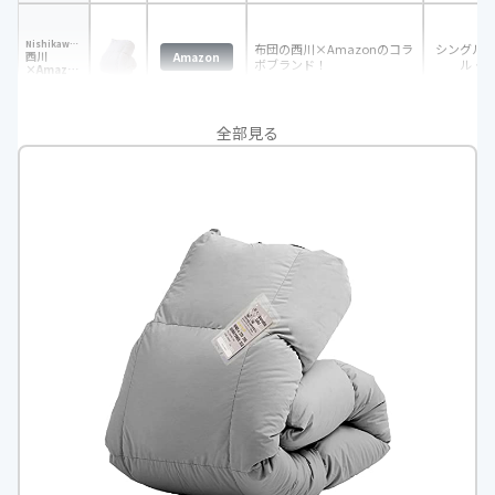
Nishikawa(西川)
布団の西川×Amazonのコラ
シングル
西川
Amazon
ボブランド！
ル・
×Amazon
コラボ
SEVENDAYS
羽毛布団
全部見る