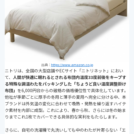
出典：
https://www.amazon.co.jp
ニトリは、全国の大型店舗やECサイト「ニトリネット」におい
て、
人間が快適に眠れるとされる布団内温度33度前後をキープす
る特殊な調温わたをパッキングした「ちょうど良い温度調整掛け
布団」
を6,000円台からの破格の価格優位性で具体化しています。
他社が季節ごとに厚手の冬用と薄手の夏用へ完全に分ける中、本
ブランドは外気温の変化に合わせて吸熱・発熱を繰り返すハイテ
ク素材を内部に成型。これにより、春から秋、さらには冬の始ま
りまでこれ1枚でカバーできる具体的な実利をもたらします。
さらに、自宅の洗濯機で丸洗いしても中のわたが片寄らない「エ