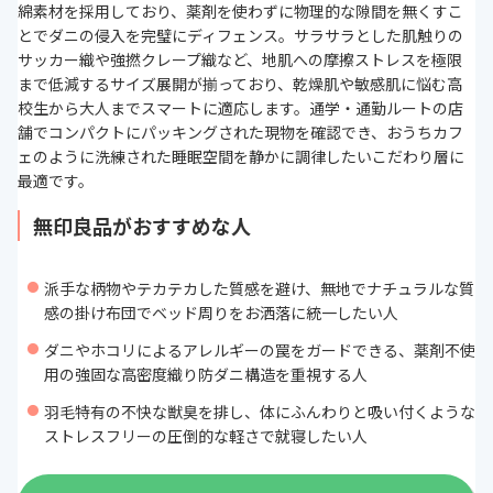
綿素材を採用しており、薬剤を使わずに物理的な隙間を無くすこ
とでダニの侵入を完璧にディフェンス。サラサラとした肌触りの
サッカー織や強撚クレープ織など、地肌への摩擦ストレスを極限
まで低減するサイズ展開が揃っており、乾燥肌や敏感肌に悩む高
校生から大人までスマートに適応します。通学・通勤ルートの店
舗でコンパクトにパッキングされた現物を確認でき、おうちカフ
ェのように洗練された睡眠空間を静かに調律したいこだわり層に
最適です。
無印良品がおすすめな人
派手な柄物やテカテカした質感を避け、無地でナチュラルな質
感の掛け布団でベッド周りをお洒落に統一したい人
ダニやホコリによるアレルギーの罠をガードできる、薬剤不使
用の強固な高密度織り防ダニ構造を重視する人
羽毛特有の不快な獣臭を排し、体にふんわりと吸い付くような
ストレスフリーの圧倒的な軽さで就寝したい人