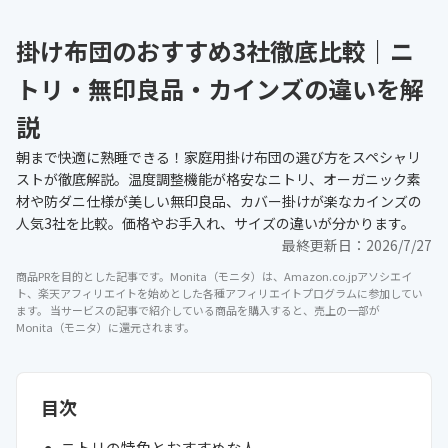
掛け布団のおすすめ3社徹底比較｜ニ
トリ・無印良品・カインズの違いを解
説
朝まで快適に熟睡できる！家庭用掛け布団の選び方をスペシャリ
ストが徹底解説。温度調整機能が格安なニトリ、オーガニック素
材や防ダニ仕様が美しい無印良品、カバー掛けが楽なカインズの
人気3社を比較。価格やお手入れ、サイズの違いが分かります。
最終更新日：
2026/7/27
商品PRを目的とした記事です。Monita（モニタ）は、Amazon.co.jpアソシエイ
ト、楽天アフィリエイトを始めとした各種アフィリエイトプログラムに参加してい
ます。 当サービスの記事で紹介している商品を購入すると、売上の一部が
Monita（モニタ）に還元されます。
目次
ニトリの特色とおすすめな人