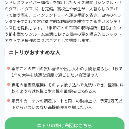
ンドレスファイバー構造」を採用したサイズ展開（シングル・セ
ミダブル・ダブル）を完備。高校生や学生が一人暮らしのアパー
トで使う際も、コインランドリーへ運ぶ手間を省き、自宅のベラ
ンダで干すだけで常に衛生的な防護壁を維持できる高いメンテナ
ンス性を提供します。「季節ごとの布団の収納場所に困る」とい
う都市型のワンルーム生活における収納の罠を構造的にシャット
アウトする最強のコスパギアとして機能します。
ニトリがおすすめな人
季節ごとの布団の買い替えや出し入れの手間を減らし、1枚で
1年の大半を快適な温度で過ごしたい合理派の人
自宅の縦型洗濯機にそのまま放り込んで丸洗いでき、翌朝には
乾くような速乾性と耐久性を最優先に求める人
家具やカーテンの調達ルートと同一の動線上で、予算1万円以
下からハズレのない高機能寝具を揃えたい人
ニトリの掛け布団はこちら