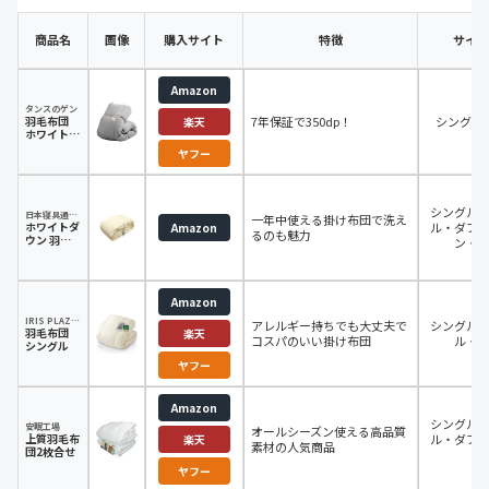
商品名
画像
購入サイト
特徴
サイズ
Amazon
タンスのゲン
羽毛布団
7年保証で350dp！
シングル
楽天
ホワイトダ
ックダウン
ヤフー
90％
シングル
日本寝具通信販売株式会社
一年中使える掛け布団で洗え
ホワイトダ
ル・ダブ
Amazon
るのも魅力
ウン 羽毛
ン・
肌布団
Amazon
IRIS PLAZA(アイリスプラザ)
アレルギー持ちでも大丈夫で
シングル
羽毛布団
楽天
コスパのいい掛け布団
ル・
シングル
ヤフー
Amazon
シングル
安眠工場
オールシーズン使える高品質
上質羽毛布
ル・ダブ
楽天
素材の人気商品
団2枚合せ
ヤフー