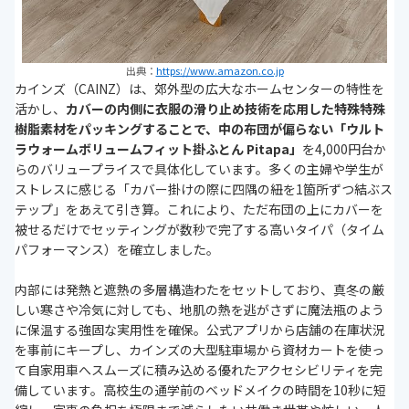
出典：
https://www.amazon.co.jp
カインズ（CAINZ）は、郊外型の広大なホームセンターの特性を
活かし、
カバーの内側に衣服の滑り止め技術を応用した特殊特殊
樹脂素材をパッキングすることで、中の布団が偏らない「ウルト
ラウォームボリュームフィット掛ふとん Pitapa」
を4,000円台か
らのバリュープライスで具体化しています。多くの主婦や学生が
ストレスに感じる「カバー掛けの際に四隅の紐を1箇所ずつ結ぶス
テップ」をあえて引き算。これにより、ただ布団の上にカバーを
被せるだけでセッティングが数秒で完了する高いタイパ（タイム
パフォーマンス）を確立しました。
内部には発熱と遮熱の多層構造わたをセットしており、真冬の厳
しい寒さや冷気に対しても、地肌の熱を逃がさずに魔法瓶のよう
に保温する強固な実用性を確保。公式アプリから店舗の在庫状況
を事前にキープし、カインズの大型駐車場から資材カートを使っ
て自家用車へスムーズに積み込める優れたアクセシビリティを完
備しています。高校生の通学前のベッドメイクの時間を10秒に短