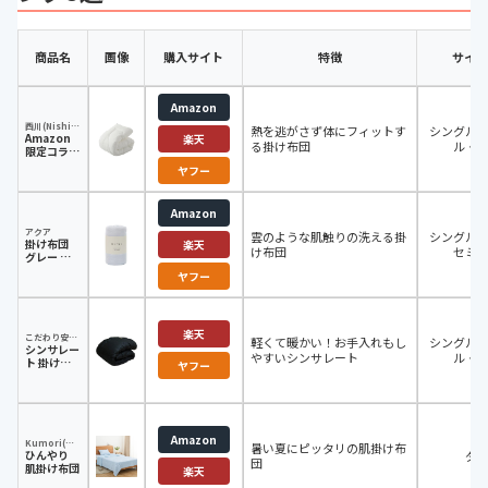
商品名
画像
購入サイト
特徴
サイズ
Amazon
西川(Nishikawa)
熱を逃がさず体にフィットす
シングル
Amazon
楽天
る掛け布団
ル・
限定コラ
ボ セブン
ヤフー
デイズ 掛
け布団 シ
ングル ホ
Amazon
ワイト
アクア
雲のような肌触りの洗える掛
シングル
掛け布団
楽天
け布団
セミ
グレー シ
ングル
ヤフー
楽天
こだわり安眠館
軽くて暖かい！お手入れもし
シングル
シンサレー
やすいシンサレート
ル・
ト 掛け布
ヤフー
団
Amazon
Kumori(クモリ)
暑い夏にピッタリの肌掛け布
ひんやり
ダ
団
肌掛け布団
楽天