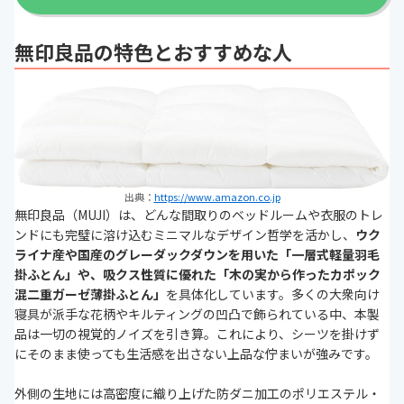
無印良品の特色とおすすめな人
出典：
https://www.amazon.co.jp
無印良品（MUJI）は、どんな間取りのベッドルームや衣服のトレ
ンドにも完璧に溶け込むミニマルなデザイン哲学を活かし、
ウク
ライナ産や国産のグレーダックダウンを用いた「一層式軽量羽毛
掛ふとん」や、吸クス性質に優れた「木の実から作ったカポック
混二重ガーゼ薄掛ふとん」
を具体化しています。多くの大衆向け
寝具が派手な花柄やキルティングの凹凸で飾られている中、本製
品は一切の視覚的ノイズを引き算。これにより、シーツを掛けず
にそのまま使っても生活感を出さない上品な佇まいが強みです。
外側の生地には高密度に織り上げた防ダニ加工のポリエステル・