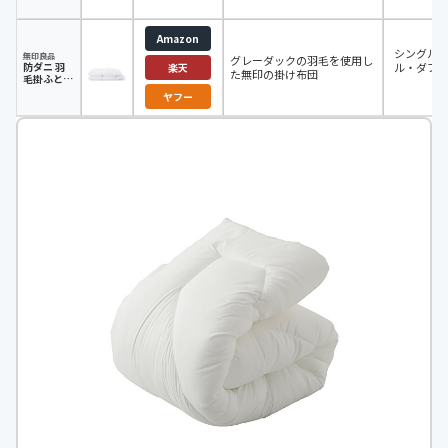
Amazon
シングル
無印良品
グレーダックの羽毛を使用し
防ダニ 羽
ル・ダブ
楽天
た無印の掛け布団
毛掛ふと
ん・一層式
ヤフー