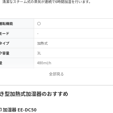
、清潔なスチーム式の蒸気が連続で6時間加湿を行います。
運転機能
〇
モード
-
タイプ
加熱式
ク容量
3L
量
480ml/h
イルドロック機能
〇
全部見る
き型加熱式加湿器のおすすめ
 加湿器 EE-DC50