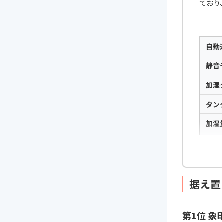
ており
自動
静音
加湿
タン
加湿
チャ
据え置
第1位 象印