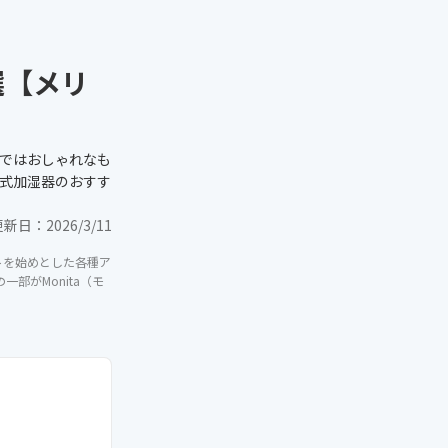
選【メリ
ではおしゃれなも
式加湿器のおすす
更新日：
2026/3/11
イトを始めとした各種ア
部がMonita（モ