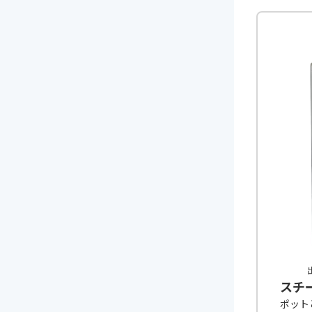
出
スチ
ポット