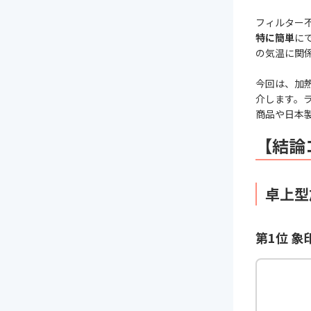
フィルター
特に簡単
に
の気温に関
今回は、加
介します。
商品や日本
【結論
卓上型
第1位 象