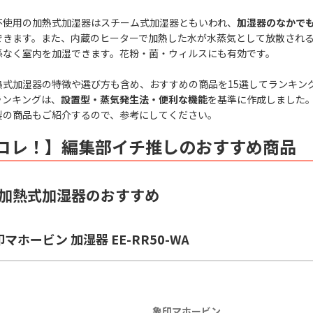
不使用の加熱式加湿器はスチーム式加湿器ともいわれ、
加湿器のなかで
できます。また、内蔵のヒーターで加熱した水が水蒸気として放散され
係なく室内を加湿できます。花粉・菌・ウィルスにも有効です。
熱式加湿器の特徴や選び方も含め、おすすめの商品を15選してランキン
ランキングは、
設置型・蒸気発生法・便利な機能
を基準に作成しました
製の商品もご紹介するので、参考にしてください。
コレ！】編集部イチ推しのおすすめ商品
加熱式加湿器のおすすめ
印マホービン 加湿器 EE-RR50-WA
象印マホービン