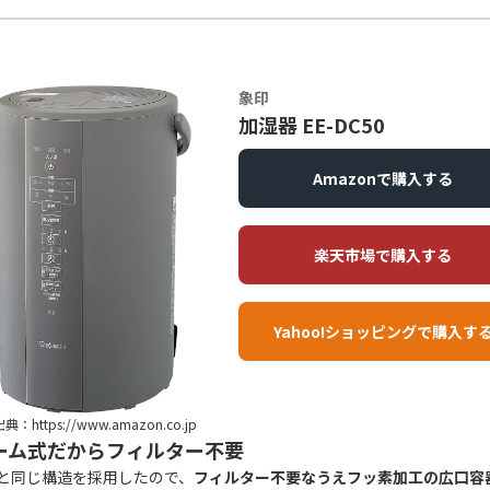
象印
加湿器 EE-DC50
Amazonで購入する
楽天市場で購入する
Yahoo!ショッピングで購入す
典：https://www.amazon.co.jp
ーム式だからフィルター不要
と同じ構造を採用したので、
フィルター不要なうえフッ素加工の広口容