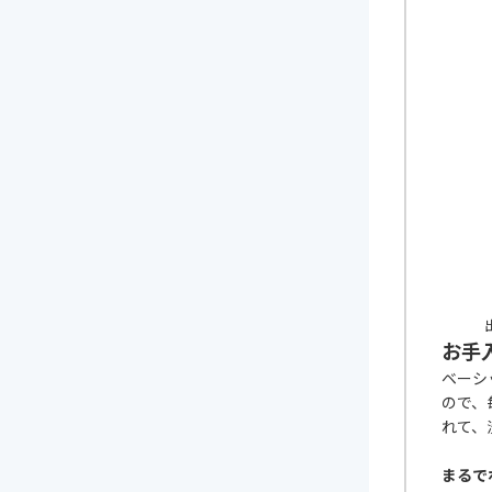
出
お手
ベーシ
ので、
れて、
まるで