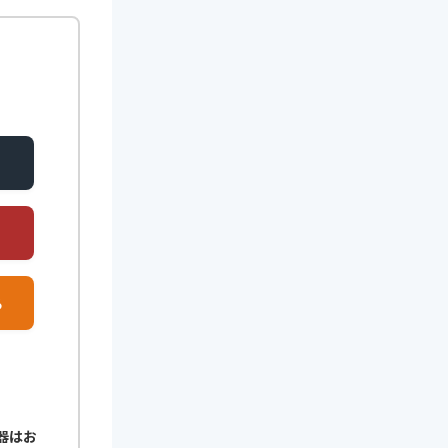
る
器はお