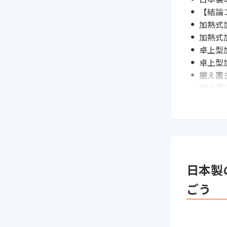
【結論
加熱式
加熱式
卓上型
卓上型
据え置
据え置
通販サ
スチー
スチー
加熱式
まとめ
日本製
ごう