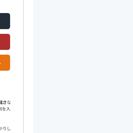
る
軽さ
な
剤を入
かりし