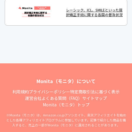
レーシック、ICL、SMILEといった屈
折矯正手術に関する各国の普及状況
Monita（モニタ）について
利用規約
プライバシーポリシー
特定商取引法に基づく表示
運営会社
よくある質問（FAQ）
サイトマップ
Monita（モニタ）トップ
※Monita（モニタ）は、Amazon.co.jpアソシエイト、楽天アフィリエイトを始め
とした各種アフィリエイトプログラムに参加しています。記事で紹介した商品を購
入すると、売上の一部がMonita（モニタ）に還元されることがあります。