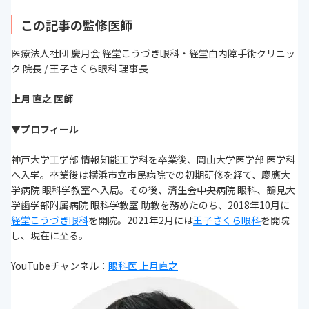
この記事の監修医師
医療法人社団 慶月会 経堂こうづき眼科・経堂白内障手術クリニッ
ク 院長 / 王子さくら眼科 理事長
上月 直之 医師
▼プロフィール
神戸大学工学部 情報知能工学科を卒業後、岡山大学医学部 医学科
へ入学。卒業後は横浜市立市民病院での初期研修を経て、慶應大
学病院 眼科学教室へ入局。その後、済生会中央病院 眼科、鶴見大
学歯学部附属病院 眼科学教室 助教を務めたのち、2018年10月に
経堂こうづき眼科
を開院。2021年2月には
王子さくら眼科
を開院
し、現在に至る。
YouTubeチャンネル：
眼科医 上月直之