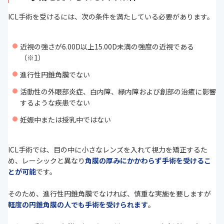
ICL手術を受けるには、次の条件を満たしている必要があります。
近視の強さが6.00D以上15.00D未満の強度の近視である
（※1）
進行性円錐角膜でない
活動性の外眼部炎症、白内障、緑内障および創部の治癒に影響
するような疾患でない
妊娠中または授乳中ではない
ICL手術では、目の中に小さなレンズを入れて視力を矯正するた
め、レーシックと異なり
角膜の厚みにかかわらず手術を受けるこ
とが可能
です。
そのため、進行性円錐角膜でなければ、慎重な実施を要しますが
軽度の円錐角膜の人でも手術を受けられます
。