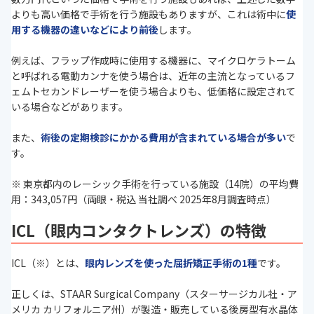
よりも高い価格で手術を行う施設もありますが、これは術中に
使
用する機器の違いなどにより前後
します。
例えば、フラップ作成時に使用する機器に、マイクロケラトーム
と呼ばれる電動カンナを使う場合は、近年の主流となっているフ
ェムトセカンドレーザーを使う場合よりも、低価格に設定されて
いる場合などがあります。
また、
術後の定期検診にかかる費用が含まれている場合が多い
で
す。
※ 東京都内のレーシック手術を行っている施設（14院）の平均費
用：343,057円（両眼・税込 当社調べ 2025年8月調査時点）
ICL（眼内コンタクトレンズ）の特徴
ICL（※）とは、
眼内レンズを使った屈折矯正手術の1種
です。
正しくは、STAAR Surgical Company（スターサージカル社・ア
メリカ カリフォルニア州）が製造・販売している後房型有水晶体