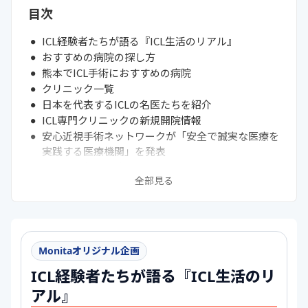
目次
ICL経験者たちが語る『ICL生活のリアル』
おすすめの病院の探し方
熊本でICL手術におすすめの病院
クリニック一覧
日本を代表するICLの名医たちを紹介
ICL専門クリニックの新規開院情報
安心近視手術ネットワークが「安全で誠実な医療を
実践する医療機関」を発表
ICLってどんな手術？
全部見る
ICL手術のリスクと対策
ICL手術を受けるデメリット
ICL手術をしたら白内障・緑内障になりやすい？
ICL手術についてのよくある質問
Monitaオリジナル企画
ICL経験者たちが語る『ICL生活のリ
アル』