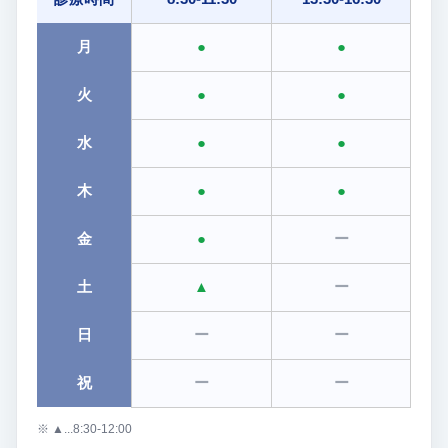
月
●
●
火
●
●
水
●
●
木
●
●
金
●
ー
土
▲
ー
日
ー
ー
祝
ー
ー
※ ▲...8:30-12:00