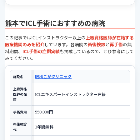
熊本でICL手術におすすめの病院
この記事ではICLインストラクター以上の
上級資格医師が在籍する
医療機関のみを紹介
しています。各病院の
術後検診
と
再手術
の無
料期間、
ICL手術の症例実績
も掲載しているので、ぜひ参考にして
みてください。
眼科こがクリニック
施設名
上級資格
ICLエキスパートインストラクター在籍
医師の在
籍
550,000円
手術費用
術後検診
3年間無料
代