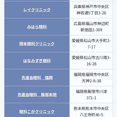
兵庫県神戸市中央区
レイクリニック
神若通5丁目3-26
広島県福山市神辺町
みはら眼科
新徳田2-309
愛媛県松山市大手町2-
岡本眼科クリニック
7-17
愛媛県松山市古川南3-
はなみずき眼科
16-28
福岡県福岡市中央区
先進会眼科 福岡
天神2-8-38
福岡県飯塚市川津
先進会眼科 飯塚本院
371-1
熊本県熊本市中央区
眼科こがクリニック
八王寺町40-5