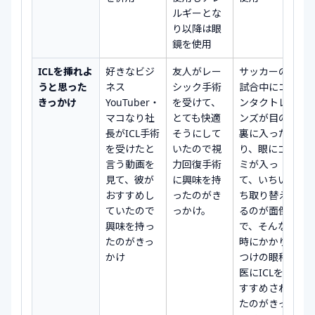
ルギーとな
り以降は眼
鏡を使用
ICLを挿れよ
好きなビジ
友人がレー
サッカーの
うと思った
ネス
シック手術
試合中にコ
きっかけ
YouTuber・
を受けて、
ンタクトレ
マコなり社
とても快適
ンズが目の
長がICL手術
そうにして
裏に入った
を受けたと
いたので視
り、眼にゴ
言う動画を
力回復手術
ミが入っ
見て、彼が
に興味を持
て、いちい
おすすめし
ったのがき
ち取り替え
ていたので
っかけ。
るのが面倒
興味を持っ
で、そんな
たのがきっ
時にかかり
かけ
つけの眼科
医にICLをお
すすめされ
たのがきっ