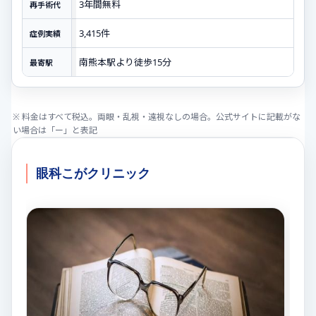
3年間無料
再手術代
3,415件
症例実績
南熊本駅より徒歩15分
最寄駅
※ 料金はすべて税込。両眼・乱視・遠視なしの場合。公式サイトに記載がな
い場合は「ー」と表記
眼科こがクリニック