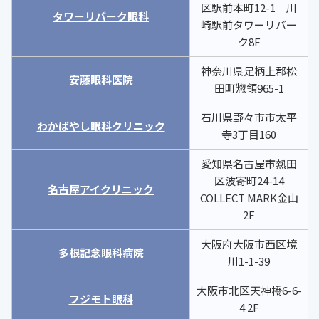
区駅前本町12-1 川
タワーリバーク眼科
崎駅前タワーリバー
ク8F
神奈川県足柄上郡松
安藤眼科医院
田町惣領965-1
石川県野々市市太平
わかばやし眼科クリニック
寺3丁目160
愛知県名古屋市熱田
区波寄町24-14
名古屋アイクリニック
COLLECT MARK金山
2F
大阪府大阪市西区境
多根記念眼科病院
川1-1-39
大阪市北区天神橋6-6-
フジモト眼科
4 2F