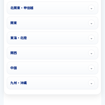
北関東・甲信越
⌄
関東
⌄
東海・北陸
⌄
関西
⌄
中国
⌄
九州・沖縄
⌄