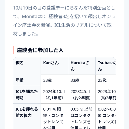
10月10日の目の愛護デーにちなんだ特別企画とし
て、MonitaはICL経験者3名を招いて顔出しオンラ
イン座談会を開催。ICL生活のリアルについて取
材しました。
座談会に参加した人
仮名
Kanさん
Harukaさ
Tsubasaさ
ん
ん
年齢
33歳
33歳
23歳
ICLを挿れた
2024年10月
2023年5月
2023年10月
時期
（約1年前）
（約2年前）
（約2年前）
ICLを挿れる
0.01 ※ 眼
0.05 ※ 以前
0.02〜0.03
前の視力
鏡・コンタ
はコンタク
※ コンタク
クトレンズ
トレンズを
トレンズを
を併用
使用もアレ
使用