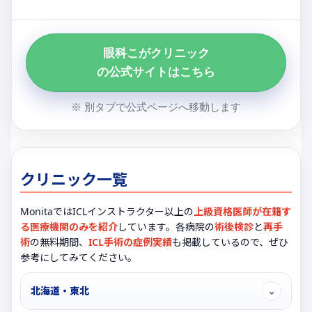
眼科こがクリニック
の公式サイトはこちら
※ 別タブで公式ページへ移動します
クリニック一覧
MonitaではICLインストラクター以上の
上級資格医師が在籍す
る医療機関のみを紹介
しています。各病院の
術後検診
と
再手
術
の無料期間、
ICL手術の症例実績
も掲載しているので、ぜひ
参考にしてみてください。
北海道・東北
⌄