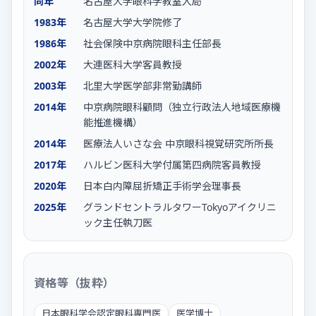
同年
名古屋大学眼科学教室入局
1983年
名古屋大学大学院修了
1986年
社会保険中京病院眼科主任部長
2002年
大連医科大学客員教授
2003年
北里大学医学部非常勤講師
2014年
中京病院眼科顧問（独立行政法人地域医療機
能推進機構）
2014年
医療法人いさな会 中京眼科視覚研究所所長
2017年
ハルビン医科大学付属第四病院客員教授
2020年
日本白内障屈折矯正手術学会理事長
2025年
グランドセントラルタワーTokyoアイクリニ
ック主任執刀医
資格等（抜粋）
日本眼科学会認定眼科専門医
医学博士