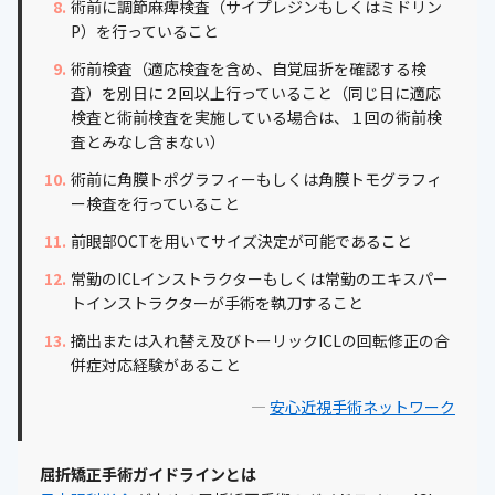
術前に調節麻痺検査（サイプレジンもしくはミドリン
P）を行っていること
術前検査（適応検査を含め、自覚屈折を確認する検
査）を別日に２回以上行っていること（同じ日に適応
検査と術前検査を実施している場合は、１回の術前検
査とみなし含まない）
術前に角膜トポグラフィーもしくは角膜トモグラフィ
ー検査を行っていること
前眼部OCTを用いてサイズ決定が可能であること
常勤のICLインストラクターもしくは常勤のエキスパー
トインストラクターが手術を執刀すること
摘出または入れ替え及びトーリックICLの回転修正の合
併症対応経験があること
—
安心近視手術ネットワーク
屈折矯正手術ガイドラインとは