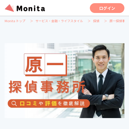
ログイン
Monita トップ
サービス・金融・ライフスタイル
探偵
原一探偵事務