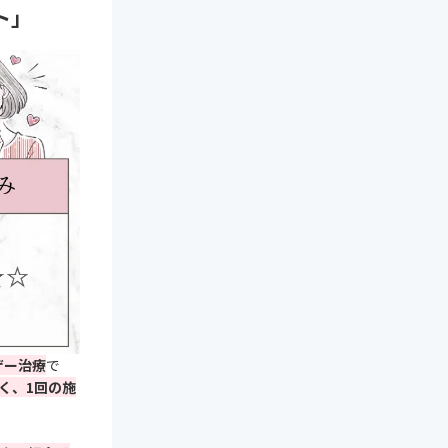
ト」
ザー
治療
で
く、1回の施