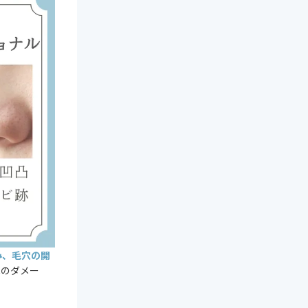
み、毛穴の開
への
ダメー