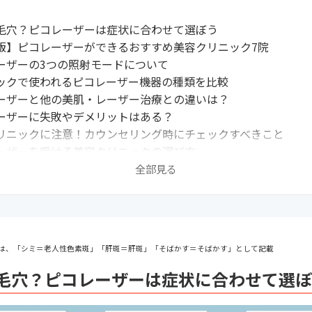
毛穴？ピコレーザーは症状に合わせて選ぼう
版】ピコレーザーができるおすすめ美容クリニック7院
ーザーの3つの照射モードについて
ックで使われるピコレーザー機器の種類を比較
ーザーと他の美肌・レーザー治療との違いは？
ーザーに失敗やデメリットはある？
リニックに注意！カウンセリング時にチェックすべきこと
ーザーを受ける美容クリニックの選び方
ーザーに関するよくある質問
全部見る
むべき美容整形外科の関連記事はこちら
は、「シミ＝老人性色素斑」「肝斑＝肝斑」「そばかす＝そばかす」として記載
毛穴？ピコレーザーは症状に合わせて選ぼ