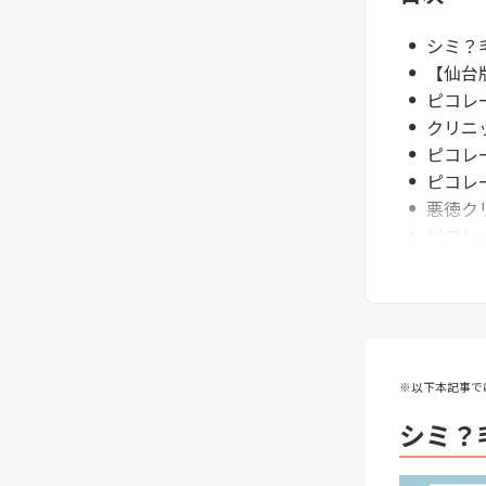
シミ？
【仙台
ピコレ
クリニ
ピコレ
ピコレ
悪徳ク
ピコレ
ピコレ
まとめ
次に読
※以下本記事で
シミ？