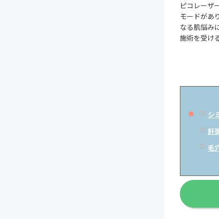
ピコレーザ
モードがあ
なる肌悩み
施術を受け
シ
肝
毛