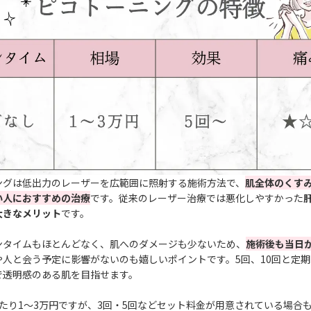
ングは低出力のレーザーを広範囲に照射する施術方法で、
肌全体のくす
い人におすすめの治療
です。従来のレーザー治療では悪化しやすかった
大きなメリット
です。
ンタイムもほとんどなく、肌への
ダメージ
も少ないため、
施術後も当日
や人と会う予定に影響がないのも嬉しいポイントです。5回、10回と定
で透明感のある肌を目指せます。
たり1〜3万円ですが、3回・5回などセット料金が用意されている場合