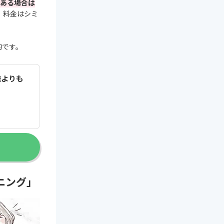
ある場合は
。料金はシミ
的です。
発よりも
ニング」