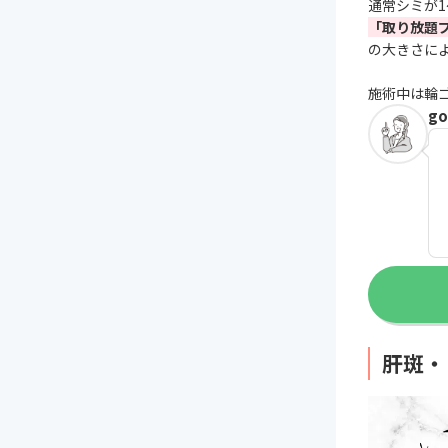
通常シミが
「取り放題
の大きさによ
施術中は輪
g
肝斑・