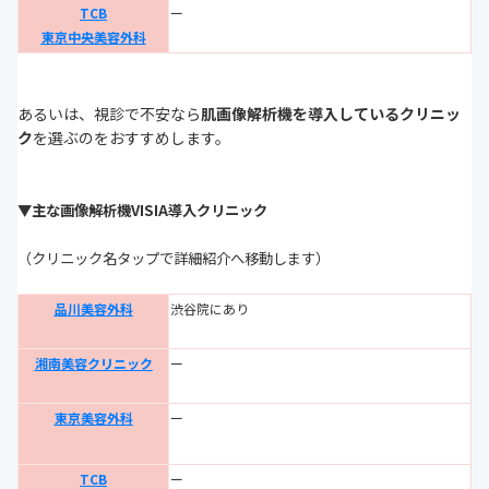
TCB
ー
東京中央美容外科
あるいは、視診で不安なら
肌画像解析機を導入しているクリニッ
ク
を選ぶのをおすすめします。
▼主な画像解析機VISIA導入クリニック
（クリニック名タップで詳細紹介へ移動します）
品川美容外科
渋谷院にあり
湘南美容クリニック
ー
東京美容外科
ー
TCB
ー