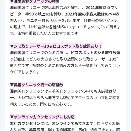
▼湘南美容クリニックの特徴
湘南美容クリニック数は海外含め215院
、
2021年度時点でリ
※1
ピーター率90%以上
を誇り、2023年度の来客人数はのべ465
※2
万人
、
モニター数も1000件を超えます。価格帯の安さが人気
※3
の理由で、LINE登録や各種SNSのフォローでもクーポンが貰えま
す。価格を重視したい人におすすめです。
▼シミ取りレーザー10＆ピコスポット取り放題あり！
湘南美容クリニックのシミ治療は、
ピコスポットのシミ取り放題
＆10個までどんな大きさでも取り放題の
シミ取りレーザー10
が
魅力的です。複数のシミにお悩みの方なら一度見当してみてはい
かがでしょうか。
▼美容クリニック随一の店舗数
湘南美容クリニックは大手美容クリニックの中でも店舗数は随
一。大都市はもちろん地方でも駅近でアクセスのいい立地に院を
構えているため、雨の日も安心です。
▼オンラインカウンセリングにも対応
無料カウンセリングは、オンラインでもできます。
自宅からお悩
みや要望、美容医療に関する質問等を、医師に相談できます。医