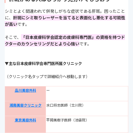
シミとよく間違われて併発しがちな症状である肝斑。困ったこと
に、
肝斑にシミ取りレーザーを当てると表面化し悪化する可能性
が高い
です。
そこで、
「日本皮膚科学会認定の皮膚科専門医」の資格を持つド
クターのカウンセリングだとより心強い
です。
▼主な日本皮膚科学会専門医所属クリニック
（クリニック名タップで詳細紹介へ移動します）
品川美容外科
ー
湘南美容クリニック
水口将志医師（立川院）
東京美容外科
平岡美樹子医師（池袋院）