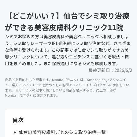
【どこがいい？】仙台でシミ取り治療
ができる美容皮膚科クリニック11院
シミでお悩みの方は美容皮膚科や美容クリニックへ相談しましょ
う。シミ取りレーザーやIPL光治療にシミ取り注射など、さまざま
な治療を受けられます。この記事では仙台でシミ取りができる美
容クリニックについて、選び方やエビデンスに基づく治療法・費
用をまとめました。また保険適用になるシミも解説します。
最終更新日：
2026/6/2
商品PRを目的とした記事です。Monita（モニタ）は、Amazon.co.jpアソシエイ
ト、楽天アフィリエイトを始めとした各種アフィリエイトプログラムに参加してい
ます。 当サービスの記事で紹介している商品を購入すると、売上の一部が
Monita（モニタ）に還元されます。
目次
仙台の美容皮膚科ごとのシミ取り治療一覧