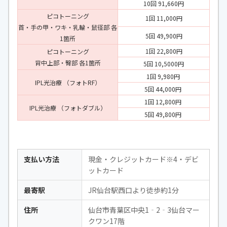
10回 91,660円
ピコトーニング
1回 11,000円
首・手の甲・ワキ・乳輪・鼠径部 各
5回 49,900円
1箇所
1回 22,800円
ピコトーニング
背中上部・臀部 各1箇所
5回 10,5000円
1回 9,980円
IPL光治療 （フォトRF）
5回 44,000円
1回 12,800円
IPL光治療 （フォトダブル）
5回 49,800円
支払い方法
現金・クレジットカード※4・デビ
ットカード
最寄駅
JR仙台駅西口より徒歩約1分
住所
仙台市青葉区中央1‐2‐3仙台マー
クワン17階