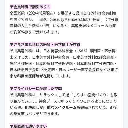
▼会員制度で割引あり！
全国39院（2024年6月現在）を展開する品川美容外科は会員制度
を設けており、「BMC（BeautyMembersClub）会員」（年会費
無料の入会手数料550円）になると、美容皮膚科メニューの治療
が約20%割引で受けられます。
▼さまざまな科目の医師・医学博士が在籍
品川美容外科には、日本美容外科学会（JSAS）専門医・医学博
士をはじめ、日本美容外科学会会員・日本美容外科医師会会員・
麻酔科標榜医・日本麻酔科学会指導医・日本麻酔科学会専門医・
日本救急医学会ICLS認定医・日本レーザー医学会会員など
さまざ
まな科目の医師等が在籍
しています。
▼
プライバシーに配慮した空間
品川美容外科は、リラックスして過ごしやすい空間づくりにも取
り組んでいます。待合ブースでゆっくりくつろげるようになって
いる他、
化粧直しが可能なメイクルームも完備
されていて、術後
の身支度もバッチリできます。
▼
駅直通で通いやすい