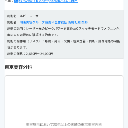
出典：
https://www.s-b-c.net/photo/n283320.html
施術名：ルビーレーザー
施術者：
湘南美容グループ 皮膚科全体統括 西川 礼華 医師
施術の説明：レーザー光のピークパワーを高めたQスイッチモードでメラニン色
素のみを選択的に破壊する治療です。
施術の副作用（リスク）：疼痛・発赤・火傷・色素沈着・白斑・肝斑増悪の可能
性があります。
施術の価格：2,680円～24,000円
東京美容外科