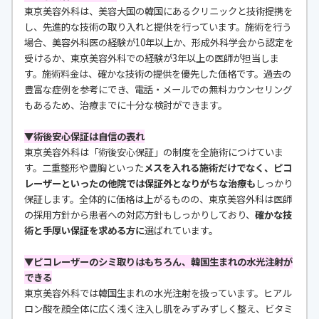
東京美容外科は、美容大国の韓国にあるクリニックと技術提携を
し、先進的な技術の取り入れと提供を行っています。施術を行う
場合、美容外科医の経験が10年以上か、形成外科学会から認定を
受けるか、東京美容外科での経験が3年以上の医師が担当しま
す。施術料金は、確かな技術の提供を優先した価格です。過去の
豊富な症例を参考にでき、電話・メールでの無料カウンセリング
もあるため、治療までに十分な検討ができます。
▼術後安心保証は自信の表れ
東京美容外科は「術後安心保証」の制度を全施術につけていま
す。二重整形や豊胸といった
メスを入れる施術だけでなく、ピコ
レーザーといったの他院では保証外となりがちな治療も
しっかり
保証します。全体的に価格は上がるものの、東京美容外科は医師
の採用方針から患者への対応方針もしっかりしており、
確かな技
術と手厚い保証を求める方に
選ばれています。
▼ピコレーザーのシミ取りはもちろん、韓国生まれの水光注射が
できる
東京美容外科では韓国生まれの水光注射を扱っています。ヒアル
ロン酸を顔全体に広く浅く注入し肌をみずみずしく整え、ビタミ