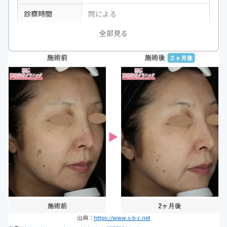
診察時間
院による
全部見る
休診曜日
院による
連絡先
0120-562-777
出典：
https://www.s-b-c.net