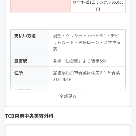
顔全体+首1回 シングル 55,000
円
支払い方法
現金・クレジットカード※1・デビ
ットカード・医療ローン・スマホ決
済
最寄駅
各線「仙台駅」より徒歩5分
住所
宮城県仙台市青葉区中央2-1-5 青葉
21ビル4F
診察時間
10：00～19：00
全部見る
休診曜日
不定期
連絡先
0120-658-958
TCB東京中央美容外科