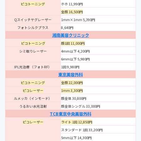
ピコトーニング
ホホ 11,990円
全顔 16,500円
Qスイッチヤグレーザー
1mm×1mm 5,390円
フォトシルクプラス
8,640円
湘南美容クリニック
ピコトーニング
顔
1回 11,000円
シミ取りレーザー
4mm以下 4,200円
6mm以下 5,980円
IPL光治療 （フォトRF）
1回 9,980円
東京美容外科
ピコトーニング
全顔 22,000円
ピコレーザー
1mm 3,300円
ルメッカ（インモード）
顔全体 30,800円
うるおい水光注射
顔全体シングル 33,000円
TCB東京中央美容外科
ピコレーザー
ライト 1回 12,850円
スタンダード 1回 33,200円
5mm以下 14,300円