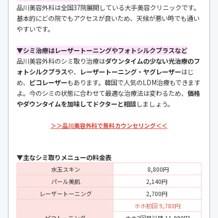
品川美容外科は全国37院展開している大手美容クリニックです。
基本的にどの院でもアクセスが良いため、天候が悪い時でも通い
やすいです。
▼シミ治療はレーザートーニングやフォトシルクプラスなど
品川美容外科のシミ取り治療は
ダウンタイムの少ない光治療のフ
ォトシルクプラス
や、
レーザートーニング・ヤグレーザー
はじ
め、
ピコレーザー
もあります。韓国で人気のLDM治療もできます
よ。今のシミの状態に合わせて最適な治療法は変わるため、
価格
やダウンタイムを加味してドクターと相談
しましょう。
＞＞品川美容外科で無料カウンセリング＜＜
▼主なシミ取りメニューの料金表
水玉スキン
8,800円
パール美肌
2,140円
レーザートーニング
2,700円
ホホ初回 9,780円
ピコトーニング
ホホ2回目以降 11,990円