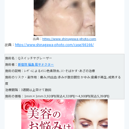
出典：
https://www.shinagawa-photo.com
出典：
https://www.shinagawa-photo.com/case/66166/
施術名：Qスイッチヤグレーザー
施術者：
新宿院 福島 周平ドクター
施術の説明：ﾚｰｻﾞｰによるﾒﾗﾆﾝ色素除去､ｼﾐ･そばかす･あざの治療
施術のリスク・副作用：痛み/内出血:赤みが数日間位 かゆみ:皮膚が再生､成熟する
度
治療間隔：3週間以上空けて数回
施術の価格：1mm×1mm 3,920円(税込4,320円)～4,900円(税込5,390円)