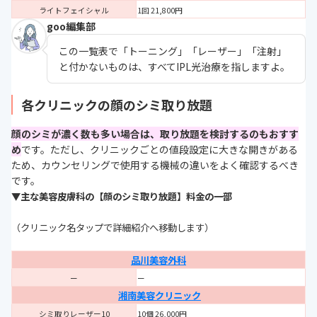
ライトフェイシャル
1回 21,800円
goo編集部
この一覧表で「トーニング」「レーザー」「注射」
と付かないものは、すべてIPL光治療を指しますよ。
各クリニックの顔のシミ取り放題
顔のシミが濃く数も多い場合は、取り放題を検討するのもおすす
め
です。ただし、クリニックごとの値段設定に大きな開きがある
ため、カウンセリングで使用する機械の違いをよく確認するべき
です。
▼主な美容皮膚科の【顔のシミ取り放題】料金の一部
（クリニック名タップで詳細紹介へ移動します）
品川美容外科
ー
ー
湘南美容クリニック
シミ取りレーザー10
10個 26,000円