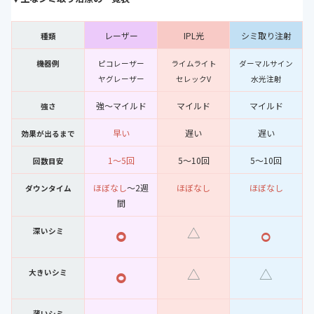
レーザー
IPL光
シミ取り注射
種類
機器例
ピコレーザー
ライムライト
ダーマルサイン
ヤグレーザー
セレックV
水光注射
強〜マイルド
マイルド
マイルド
強さ
早い
遅い
遅い
効果が出るまで
1〜5回
5〜10回
5〜10回
回数目安
ほぼなし
〜2週
ほぼなし
ほぼなし
ダウンタイム
間
⚪︎
△
⚪︎
深いシミ
⚪︎
△
△
大きいシミ
薄いシミ