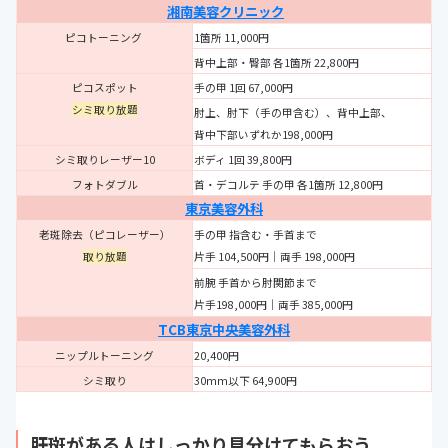
湘南美容クリニック
ピコトーニング
1箇所 11,000円
背中上部・臀部 各1箇所 22,800円
ピコスポット
手の甲 1回 67,000円
シミ取り放題
肘上、肘下（手の甲含む）、背中上部、
背中下部いずれか198,000円
シミ取りレーザー
10
ボディ 1回 39,800円
フォトダブル
首・デコルテ 手の甲 各1箇所 12,800円
東京美容外科
老斑除去（ピコレーザー）
手の甲 指含む・手首まで
取り放題
片手 104,500円｜両手 198,000円
前腕 手首から肘関節まで
片手198,000円｜両手 385,000円
TCB東京中央美容外科
ニップルトーニング
20,400円
シミ取り
30mm以下 64,900円
肝斑がある人はしっかり見分けてもらおう