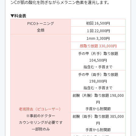
ンCが肌の酸化を防ぎながらメラニン色素を還元します。
▼料金表
初回 16,500円
PICOトーニング
全顔
１回 22,000円
1mm 3,300円
顔取り放題 330,000円
手の甲（片手）取り放題
104,500円
指含む・手首まで
手の甲（両手）取り放題
198,000円
指含む・手首まで
前腕（片腕）取り放題 198,000
円
手首から肘関節
老斑除去（ピコレーザー）
※事前のドクター
前腕（両手）取り放題 385,000
カウンセリングが必要です
円
一部院のみ
手首から肘関節