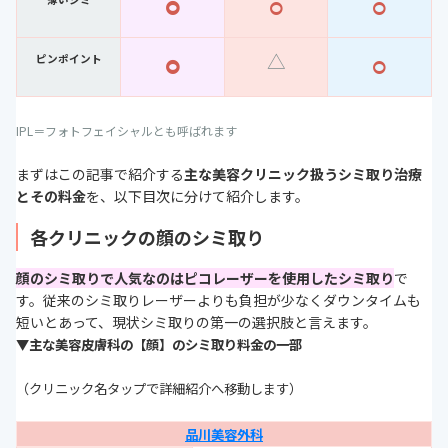
⚪︎
⚪︎
⚪︎
⚪︎
△
⚪︎
ピンポイント
IPL＝フォトフェイシャルとも呼ばれます
まずはこの記事で紹介する
主な美容クリニック扱うシミ取り治療
とその料金
を、以下目次に分けて紹介します。
各クリニックの顔のシミ取り
顔のシミ取りで人気なのはピコレーザーを使用したシミ取り
で
す。従来のシミ取りレーザーよりも負担が少なくダウンタイムも
短いとあって、現状シミ取りの第一の選択肢と言えます。
▼主な美容皮膚科の【顔】のシミ取り料金の一部
（クリニック名タップで詳細紹介へ移動します）
品川美容外科