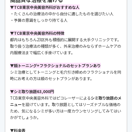
▼TCB東京中央美容外科がおすすめな人
・たくさんの治療法の中から自分に適したものを選びたい人
・予算の意識をしっかり持てる人
▼TCB東京中央美容外科の特徴
都内はもちろん23区外も積極的に展開する大手クリニックです。
取り扱う治療法の種類が多く、外来治療のみならずホームケアの
内服療法まで幅広く手掛けています。
▼頬トーニング+フラクショナルのセットプランあり
シミ治療としてトーニングと毛穴引き締めのフラクショナルを同
時にお考えの方は頬のセットプランがあります。
▼シミ取り放題63,000円
TCB東京中央美容外科ではピコレーザーによる
シミ取り放題のメ
ニュー
を設けています。取り放題としてはリーズナブルな価格の
ため、気になるシミが多い方は一度カウンセリングしてみてはい
かがでしょうか。
▼料金表