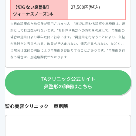
【切らない鼻整形】
27,500円(税込)
ヴィーナスノーズ1本
※
自由診療のため保険が適用されません
*施術に関わる診察や再施術は、原
則として担当医が行ないます。*お身体や患部への負担を考慮して、再施術の
場合は施術日より半年以降に行ないます。*再施術を行なうことにより、負担
が危険だと考えられる、改善が見込まれない、適応が見られない、などとい
う場合は医師の判断により再施術をお断りすることがあります。*再施術を行
なう場合は、別途麻酔代がかかります
TAクリニック公式サイト
鼻整形の詳細はこちら
聖心美容クリニック 東京院