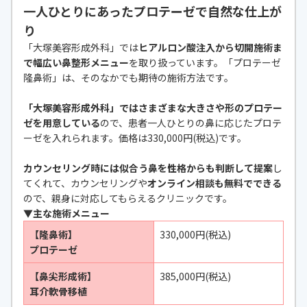
一人ひとりにあったプロテーゼで自然な仕上が
り
「大塚美容形成外科」では
ヒアルロン酸注入から切開施術ま
で幅広い鼻整形メニュー
を取り扱っています。「プロテーゼ
隆鼻術」は、そのなかでも期待の施術方法です。
「大塚美容形成外科」ではさまざまな大きさや形のプロテー
ゼを用意している
ので、患者一人ひとりの鼻に応じたプロテ
ーゼを入れられます。価格は330,000円(税込)です。
カウンセリング時には似合う鼻を性格からも判断して提案
し
てくれて、カウンセリングや
オンライン相談も無料でできる
ので、親身に対応してもらえるクリニックです。
▼主な施術メニュー
【隆鼻術】
330,000円(税込)
プロテーゼ
【鼻尖形成術】
385,000円(税込)
耳介軟骨移植