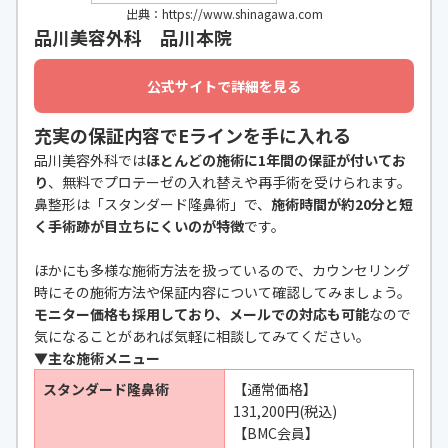
出典：https://www.shinagawa.com
品川美容外科 品川本院
公式サイトで詳細を見る
充実の保証内容でEラインを手に入れる
品川美容外科では
ほとんどの施術に1年間の保証が付いてお
り
、無料でプロテーゼの入れ替えや再手術を受けられます。
鼻整形は「スタンダード隆鼻術」で、
施術時間が約20分と短
く手術跡が目立ちにくいのが特徴
です。
ほかにも多様な施術方法を扱っているので、カウンセリング
時にその施術方法や保証内容について確認してみましょう。
モニター価格も採用しており、メールでの対応も可能
なので
気になることがあれば気軽に相談してみてください。
▼主な施術メニュー
スタンダード隆鼻術
【通常価格】
131,200円(税込)
【BMC会員】