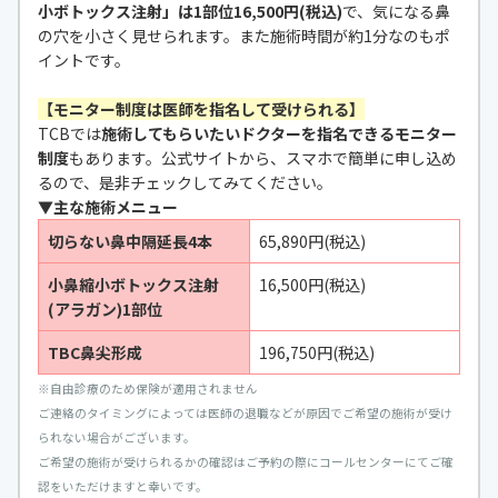
小ボトックス注射」は1部位16,500円(税込)
で、気になる鼻
の穴を小さく見せられます。また施術時間が約1分なのもポ
イントです。
【モニター制度は医師を指名して受けられる】
TCB
では
施術してもらいたいドクターを指名できるモニター
制度
もあります。公式サイトから、スマホで簡単に申し込め
るので、是非チェックしてみてください。
▼主な施術メニュー
切らない鼻中隔延長4本
65,890円(税込)
小鼻縮小ボトックス注射
16,500円(税込)
(アラガン)1部位
TBC鼻尖形成
196,750円(税込)
※
自由診療のため保険が適用されません
ご連絡のタイミングによっては医師の退職などが原因でご希望の施術が受け
られない場合がございます。
ご希望の施術が受けられるかの確認はご予約の際にコールセンターにてご確
認をいただけますと幸いです。