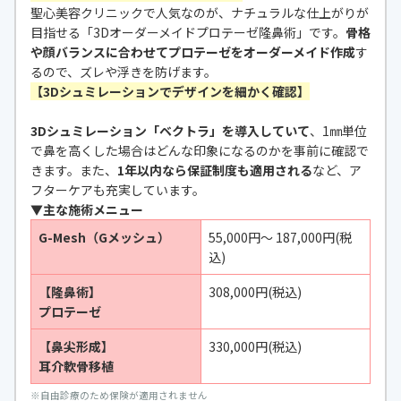
聖心美容クリニックで人気なのが、ナチュラルな仕上がりが
目指せる「3Dオーダーメイドプロテーゼ隆鼻術」です。
骨格
や顔バランスに合わせてプロテーゼをオーダーメイド作成
す
るので、ズレや浮きを防げます。
【3Dシュミレーションでデザインを細かく確認】
3Dシュミレーション「ベクトラ」を導入していて
、1㎜単位
で鼻を高くした場合はどんな印象になるのかを事前に確認で
きます。また、
1年以内なら保証制度も適用される
など、ア
フターケアも充実しています。
▼主な施術メニュー
G-Mesh（Gメッシュ）
55,000円〜 187,000円(税
込)
【隆鼻術】
308,000円(税込)
プロテーゼ
【鼻尖形成】
330,000円(税込)
耳介軟骨移植
※
自由診療のため保険が適用されません