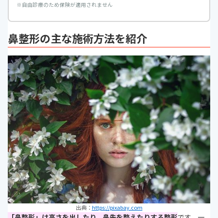
※
自由診療のため保険が適用されません
鼻整形の主な施術方法を紹介
出典：
https://pixabay.com
「鼻整形」は
高さを出したり、鼻先を整えたりする整形
です。一