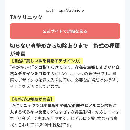
出典：https://taclinic.jp
TAクリニック
公式サイトで詳細を見る
切らない鼻整形から切除ありまで｜術式の種類
が豊富
【自然に美しい鼻を目指すデザイン力】
"鼻がキレイ"を目指すだけでなく、
存在を主張しすぎない自
然なデザインを目指す
のがTAクリニックの鼻整形です。診
察でデザインの確認を入念に行い、必要な施術だけを提供す
ることを大切にしています。
【鼻整形の種類が豊富】
TAクリニックでは
小鼻縮小や鼻尖形成やヒアルロン酸を注
入する切らない施術
などさまざまな鼻整形術に対応していま
す。料金プランもわかりやすく、ヒアルロン酸1本なら診察
代と合わせて24,800円(税込)です。