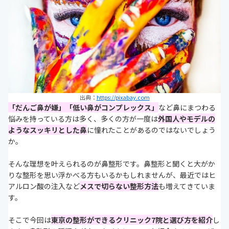
出典：
https://pixabay.com
「だんご鼻が嫌」「低い鼻がコンプレックス」
など鼻にまつわる
悩みを持っている方は多く、多くの方が一度は
外国人やモデルの
ようなスッキリとした鼻
に憧れたことがあるのではないでしょう
か。
そんな
理想を叶えられるのが鼻整形です。
鼻整形と聞くと大がか
りな整形を思い浮かべる方もいるかもしれませんが、最近ではヒ
アルロン酸の注入など
メスで
切らない整形方法
も増えてきていま
す。
そこで今回は
東京の整形ができるクリニック7院と選び方を紹介
し