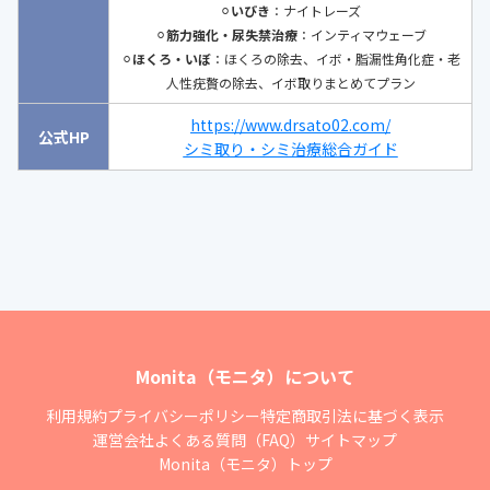
⚪︎
いびき
：ナイトレーズ
⚪︎
筋力強化・尿失禁治療
：インティマウェーブ
⚪︎
ほくろ・いぼ
：ほくろの除去、イボ・脂漏性角化症・老
人性疣贅の除去、イボ取りまとめてプラン
https://www.drsato02.com/
公式HP
シミ取り・シミ治療総合ガイド
Monita（モニタ）について
利用規約
プライバシーポリシー
特定商取引法に基づく表示
運営会社
よくある質問（FAQ）
サイトマップ
Monita（モニタ）トップ