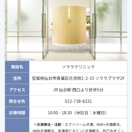
施設名
ソララクリニック
住所
宮城県仙台市青葉区花京院1-2-15 ソララプラザ2F
アクセス
JR 仙台駅 西口より徒歩5分
問合せ先
022-738-8331
診療時間
10:00 - 18:30（休診日：水曜日）
⚪︎
点滴療法・注射
：エクソソーム点滴、NAD+点滴療法、
NMN点滴療法、高濃度ビタミンC点滴療法、自己血オゾン