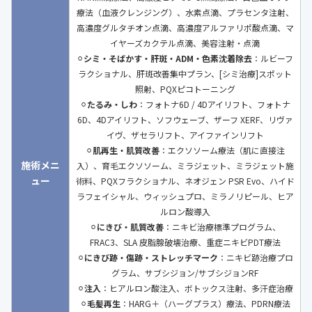
療法（血液クレンジング）、水素点滴、プラセンタ注射、
高濃度グルタチオン点滴、高濃度アルファリポ酸点滴、マ
イヤーズカクテル点滴、美容注射・点滴
⚪︎
シミ・そばかす・肝斑・ADM・色素沈着除去
：ルビーフ
ラクショナル、肝斑改善集中プラン、[シミ治療]スポット
照射、PQXピコトーニング
⚪︎
たるみ・しわ
：フォトナ6D / 4Dアイリフト、フォトナ
6D、4Dアイリフト、ソフウェーブ、ザーフ XERF、リヴァ
イヴ、ザセラリフト、アイファインリフト
⚪︎
肌再生・肌質改善
：エクソソーム療法（肌に直接注
施術メニ
入）、育毛エクソソーム、ミラジェット、ミラジェット施
ュー
術料、PQXフラクショナル、ネオジェン PSR Evo、ハイド
ラフェイシャル、ウィッシュプロ、ミラノリピール、ヒア
ルロン酸導入
⚪︎
にきび・肌質改善
：ニキビ治療標準プログラム、
FRAC3、SLA 皮脂腺破壊治療、重症ニキビPDT療法
⚪︎
にきび跡・傷跡・ストレッチマーク
：ニキビ跡治療プロ
グラム、サブシジョン/サブシジョンRF
⚪︎
注入
：ヒアルロン酸注入、ボトックス注射、多汗症治療
⚪︎
毛髪再生
：HARG＋（ハーグプラス）療法、PDRN療法