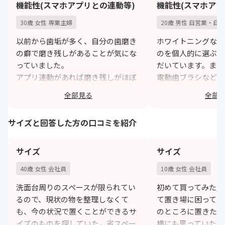
機能性(スマホアプリとの連動等)
機能性(スマホアプ
30歳 女性 専業主婦
20歳 男性 自営業・自
以前から歯垢が多く、自分の歯磨き
ホワイトニングなど
の癖で磨き残しがあることが気にな
のを個人的に選ぶよ
っていました。
だいています。また
アプリ連動があれば磨き残しがほぼ
電動歯ブラシなどを
なくなるため、機能性は重視して購
購入してます。
全部見る
全部
入しています。
h
https://monita.online
サイズと回答した方の口コミを紹介
サイズ
サイズ
40歳 女性 会社員
10歳 女性 会社員
洗面台周りのスペースが限られてい
初めて買ってみたが
るので、現状の物を整理しなくて
て置き場に困ってし
も、今の状況で置くことができるサ
のところに置きたか
イズのものを探していた。省スペー
横にも思っていたよ