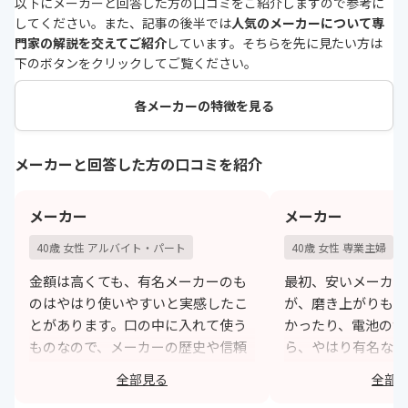
以下にメーカーと回答した方の口コミをご紹介しますので参考に
してください。また、記事の後半では
人気のメーカーについて専
門家の解説を交えてご紹介
しています。そちらを先に見たい方は
下のボタンをクリックしてご覧ください。
各メーカーの特徴を見る
メーカーと回答した方の口コミを紹介
メーカー
メーカー
40歳 女性 アルバイト・パート
40歳 女性 専業主婦
金額は高くても、有名メーカーのも
最初、安いメーカー
のはやはり使いやすいと実感したこ
が、磨き上がりも違
とがあります。口の中に入れて使う
かったり、電池の消
ものなので、メーカーの歴史や信頼
ら、やはり有名なメ
度、また歯垢除去率などもデータで
充電式にした。
全部見る
全部
きちんと公表されている会社のもの
h