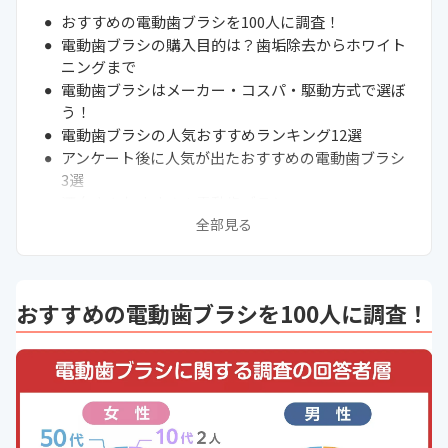
おすすめの電動歯ブラシを100人に調査！
電動歯ブラシの購入目的は？歯垢除去からホワイト
ニングまで
電動歯ブラシはメーカー・コスパ・駆動方式で選ぼ
う！
電動歯ブラシの人気おすすめランキング12選
アンケート後に人気が出たおすすめの電動歯ブラシ
3選
酒向さんおすすめ！電動歯ブラシ
全部見る
通販サイトの最新売れ筋ランキングもチェック！
電動歯ブラシの種類を選ぶ効果的な方法
歯石への効果は？歯垢を落とす電動歯ブラシの使い
方
おすすめの電動歯ブラシを100人に調査！
歯磨き粉は必ず使おう！
歯医者さんは電動歯ブラシを使わないって本当？
電動歯ブラシの「サブスク」って実際どう？
電動歯ブラシに恐怖心のある方にメッセージ
まとめ