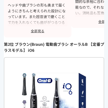
間的な余裕に合わせ
ヘッドや歯ブラシの形も奥まで届く
能なので、それなり
ようにきちんと考えられた設計にな
い。消耗品も互換商
っています。また超音波で磨くこと
低価格で入手できる
全部
で力を入れなくても歯ががつるつる
パもいい感じ。見た
になり、定期的に歯医者に通ってい
用感も違和感がなく
全部見る
ますが歯磨きについてはいつも褒め
h
ていただいています。金額は少し高
第2位 ブラウン(Braun) 電動歯ブラシ オーラルB 【定番プ
いですがヘッドだけ交換して使うこ
ラスモデル】 iO6
とができるので、全体的に見てコス
パも悪くないと感じています。
https://monita.online