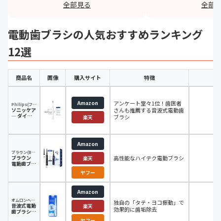
全部見る
全部
洗面台のコンセントにさしておけば
用しやすいです。
毎日フルパワーで使用できるのでと
h
電動歯ブラシの人気おすすめランキング
ても重宝しています。
12選
https://monita.online
商品名
画像
購入サイト
特徴
電
Amazon
アンケート堂々1位！歯医者
Philips(フィリップス)
ソニッケア
さんも推薦する音波式電動歯
充
― ダイヤ
ブラシ
楽天
モンドクリ
ーン
HX9911/10
Amazon
ブラウン(Braun)
ブラウン
高性能なハイテク電動ブラシ
充
楽天
電動歯ブラ
シ オーラ
ヤフー
ルB 【定番
プラスモデ
ル】 iO6
Amazon
オムロンヘルスケア
独自の「タテ・ヨコ振動」で
音波式電動
充
楽天
効果的に歯垢除去
歯ブラシ
HT-B303
ヤフー