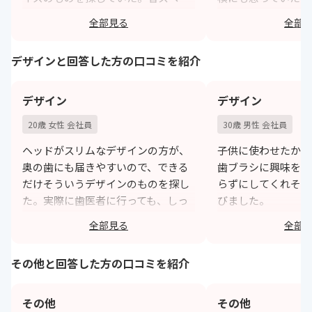
スで充電器も含めてコンパクトなも
度か使い、新しいの
全部見る
全部
の、かつコードが邪魔にならないタ
とがある。
イプを探していた
h
デザインと回答した方の口コミを紹介
https://monita.online
デザイン
デザイン
20歳 女性 会社員
30歳 男性 会社員
ヘッドがスリムなデザインの方が、
子供に使わせたかっ
奥の歯にも届きやすいので、できる
歯ブラシに興味を持
だけそういうデザインのものを探し
らずにしてくれそう
た。実際に歯医者に行っても、しっ
びました。
かりと奥歯まで磨けてると言われる
あとは安全性などを
全部見る
全部
ようになった。
した。
https://monita.online
h
その他と回答した方の口コミを紹介
その他
その他