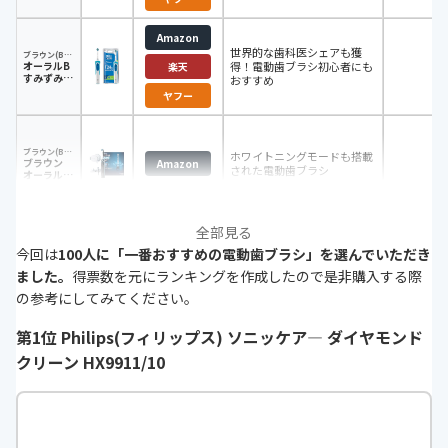
Amazon
世界的な歯科医シェアも獲
ブラウン(Braun)
オーラルB
得！電動歯ブラシ初心者にも
充
楽天
すみずみク
おすすめ
リーンEX
ヤフー
ブラウン(Braun)
ホワイトニングモードも搭載
ブラウン
充
Amazon
された電動歯ブラシ
オーラルB
ジーニアス
9000 ブラ
ック
全部見る
今回は
100人に「一番おすすめの電動歯ブラシ」を選んでいただき
ました。
得票数を元にランキングを作成したので是非購入する際
の参考にしてみてください。
第1位 Philips(フィリップス) ソニッケア― ダイヤモンド
クリーン HX9911/10