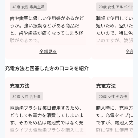
40歳 女性 専業主婦
20歳 女性 アルバイト
歯や歯茎に優しい使用感があるかど
職場で使用していま
うか。強い振動などがある商品だ
短いため、空いた時
と、歯や歯茎が痛くなってしまう経
たいので、特に色々
験があるので。
いのですが、嵩張ら
それから年齢とともに歯茎がやせて
ものを選びます。
全部見る
全部
減っているので、やさしい磨き方が
h
できる商品を選びたいので。
充電方法と回答した方の口コミを紹介
https://monita.online
充電方法
充電方法
30歳 女性 会社員
20歳 女性 その他
電動歯ブラシは毎日使用するため、
購入時に、充電方法
どうしても電力を消費してしまいま
た。充電タイプ(コ
す、そのため私は電池式ではなく充
ですが、電池大丈夫
電タイプの電動歯ブラシを購入しま
軽に便利に使用でき
した。
時は、自分に合うタ