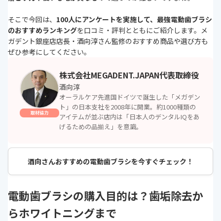
そこで今回は、
100人にアンケートを実施して、最強電動歯ブラシ
のおすすめランキング
を口コミ・評判とともにご紹介します。
メ
ガデント銀座店店長・酒向淳さん
監修のおすすめ商品や選び方も
ぜひ参考にしてください。
株式会社MEGADENT.JAPAN代表取締役
酒向淳
オーラルケア先進国ドイツで誕生した「メガデン
ト」の日本支社を2008年に開業。約1000種類の
取材協力
アイテムが並ぶ店内は「日本人のデンタルIQをあ
げるための品揃え」を意識。
酒向さんおすすめの電動歯ブラシを今すぐチェック！
電動歯ブラシの購入目的は？歯垢除去か
らホワイトニングまで