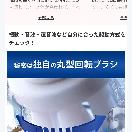
も疑わしい。本体が高ければ、それ
るし、安くても1回
に比例して消耗品も高くなる傾向な
あるからです。
全部見る
全部
ので、必要な機能と値段のバランス
h
を考えて購入したい。
振動・音波・超音波など自分に合った駆動方式を
https://monita.online
チェック！