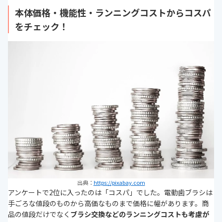
を選んで購入すると良いと思いま
本体価格・機能性・ランニングコストからコスパ
す。
をチェック！
https://monita.online
出典：
https://pixabay.com
アンケートで2位に入ったのは「コスパ」でした。電動歯ブラシは
手ごろな値段のものから高価なものまで価格に幅があります。商
品の値段だけでなく
ブラシ交換などのランニングコストも考慮が