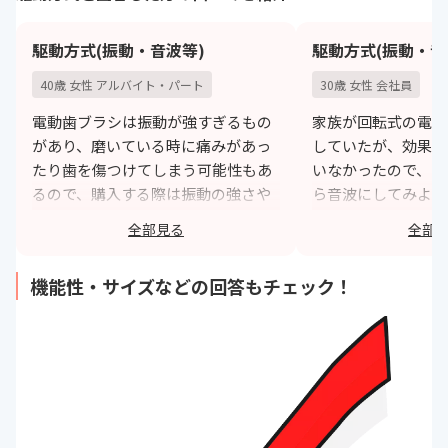
駆動方式(振動・音波等)
駆動方式(振動・音
40歳 女性 アルバイト・パート
30歳 女性 会社員
電動歯ブラシは振動が強すぎるもの
家族が回転式の電動
があり、磨いている時に痛みがあっ
していたが、効果の
たり歯を傷つけてしまう可能性もあ
いなかったので、自
るので、購入する際は振動の強さや
ら音波にしてみよう
音波など種類にも気を使います。
実際、使用している
全部見る
全部
シで歯がツルツルに
https://monita.online
た。
機能性・サイズなどの回答もチェック！
h