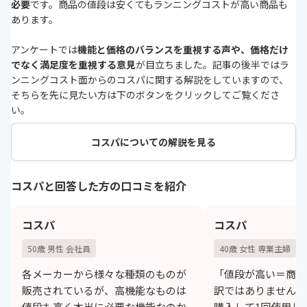
必要
です。商品の値段は安くてもランニングコストが高い商品も
あります。
アンケートでは
機能と価格のバランスを重視する声や、価格だけ
でなく満足度を重視する意見
が目立ちました。記事の後半ではラ
ンニングコスト面からのコスパに関する解説をしていますので、
そちらを先に見たい方は下のボタンをクリックしてご覧くださ
い。
コスパについての解説を見る
コスパと回答した方の口コミを紹介
コスパ
コスパ
50歳 男性 会社員
40歳 女性 専業主婦
各メーカーから様々な種類のものが
「値段が高い＝商品
販売されているが、高機能なものは
訳ではありません。
値段も高く本当に必要な機能なのか
購入して1回使用し