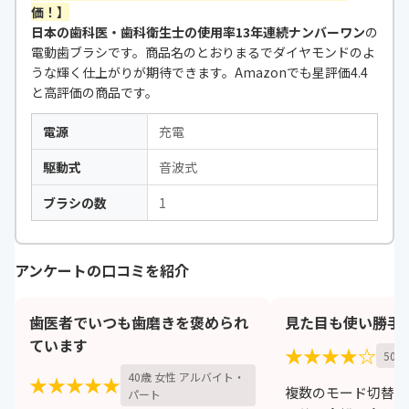
価！】
日本の歯科医・歯科衛生士の使用率13年連続ナンバーワン
の
電動歯ブラシです。商品名のとおりまるでダイヤモンドのよ
うな輝く仕上がりが期待できます。Amazonでも星評価4.4
と高評価の商品です。
電源
充電
駆動式
音波式
ブラシの数
1
アンケートの口コミを紹介
歯医者でいつも歯磨きを褒められ
見た目も使い勝手
ています
★★★★☆
50歳
40歳 女性 アルバイト・
★★★★★
複数のモード切替が
パート