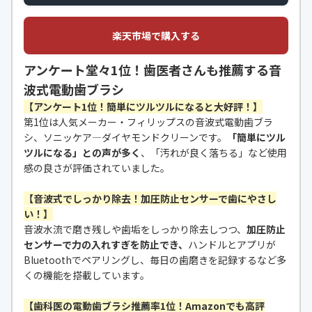
楽天市場で購入する
アンケート堂々1位！歯医者さんも推薦する音
波式電動歯ブラシ
【アンケート1位！簡単にツルツルになると大好評！】
第1位は人気メーカー・フィリップスの音波式電動歯ブラ
シ、ソニッケア―ダイヤモンドクリーンです。
「簡単にツル
ツルになる」との声が多く
、「汚れが良く落ちる」など使用
感の良さが評価されていました。
【音波式でしっかり除去！加圧防止センサーで歯にやさし
い！】
音波水流で磨き残しや歯垢をしっかり除去しつつ、
加圧防止
センサーで力の入れすぎを防止でき、
ハンドルとアプリが
Bluetoothでペアリングし、毎日の歯磨きを記録するなど多
くの機能を搭載しています。
【歯科医の電動歯ブラシ推薦率1位！Amazonでも高評