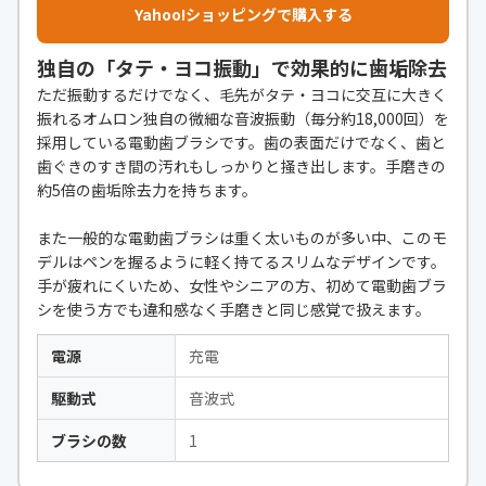
Yahoo!ショッピングで購入する
独自の「タテ・ヨコ振動」で効果的に歯垢除去
ただ振動するだけでなく、毛先がタテ・ヨコに交互に大きく
振れるオムロン独自の微細な音波振動（毎分約18,000回）を
採用している電動歯ブラシです。歯の表面だけでなく、歯と
歯ぐきのすき間の汚れもしっかりと掻き出します。手磨きの
約5倍の歯垢除去力を持ちます。
また一般的な電動歯ブラシは重く太いものが多い中、このモ
デルはペンを握るように軽く持てるスリムなデザインです。
手が疲れにくいため、女性やシニアの方、初めて電動歯ブラ
シを使う方でも違和感なく手磨きと同じ感覚で扱えます。
電源
充電
駆動式
音波式
ブラシの数
1