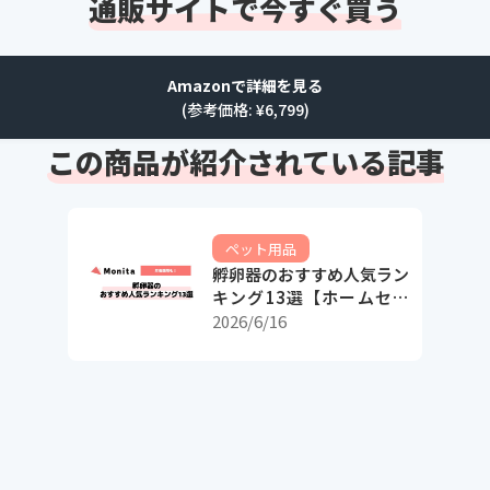
通販サイトで今すぐ買う
Amazonで詳細を見る
(参考価格: ¥
6,799
)
この商品が紹介されている記事
ペット用品
孵卵器のおすすめ人気ラン
キング13選【ホームセン
ターで買える爬虫類用孵化
2026/6/16
器も】