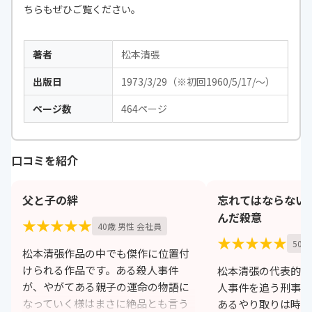
ちらもぜひご覧ください。
著者
松本清張
出版日
1973/3/29（※初回1960/5/17/～）
ページ数
464ページ
口コミを紹介
父と子の絆
忘れてはならない
んだ殺意
★★★★★
40歳 男性 会社員
★★★★★
50歳
松本清張作品の中でも傑作に位置付
けられる作品です。ある殺人事件
松本清張の代表的な
が、やがてある親子の運命の物語に
人事件を追う刑事と
なっていく様はまさに絶品とも言う
あるやり取りは時間