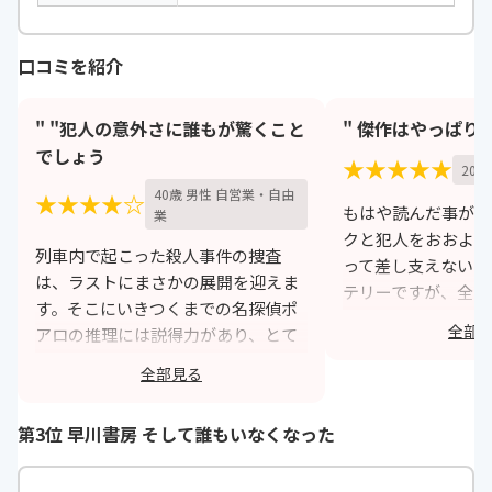
口コミを紹介
" "犯人の意外さに誰もが驚くこと
" 傑作はやっぱり
でしょう
★★★★★
20歳
40歳 男性 自営業・自由
★★★★☆
もはや読んだ事がな
業
クと犯人をおおよそ
列車内で起こった殺人事件の捜査
って差し支えないレ
は、ラストにまさかの展開を迎えま
テリーですが、全て
す。そこにいきつくまでの名探偵ポ
んでもやっぱり完成
全部
アロの推理には説得力があり、とて
いるところが素晴ら
も完成度の高いミステリーです。類
ていても絶対に楽し
全部見る
似した展開のミステリーも多く出版
h
されていますが、これがその元祖で
第3位 早川書房 そして誰もいなくなった
あり、とても読み応えのある作品で
す。