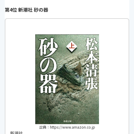
たら止まらない一冊
たなぁとびっくり仰天です。
第4位 新潮社 砂の器
h
https://monita.online
出典：https://www.amazon.co.jp
新潮社