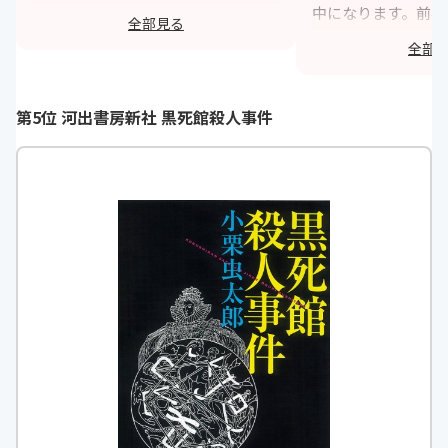
べき作品ではないかと思います。映
中になります。前半
全部見る
画にもなりました。こちらも日本映
決が進まないような
全部
画史に残る名作となりました。
半に語られる物語は
験した者にしか解ら
https://monita.online
らわに。松本清張の
第5位 河出書房新社 黒死館殺人事件
章と綿密に調査され
フィクションとは思
み手を引き込みます
h