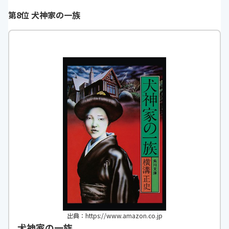
第8位 犬神家の一族
https://monita.online
h
出典：https://www.amazon.co.jp
犬神家の一族