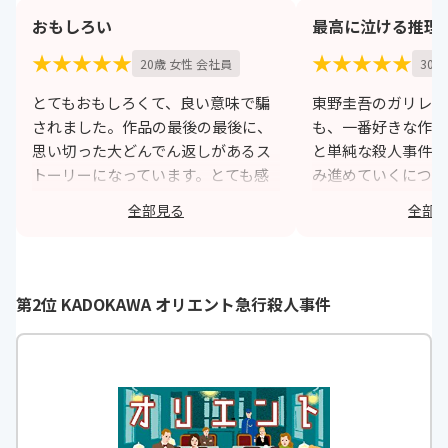
おもしろい
最高に泣ける推理
★★★★★
★★★★★
20歳 女性 会社員
30歳
とてもおもしろくて、良い意味で騙
東野圭吾のガリレオ
されました。作品の最後の最後に、
も、一番好きな作品
思い切った大どんでん返しがあるス
と単純な殺人事件に
トーリーになっています。とても感
み進めていくにつれ
動してしまいました。そして繰り返
て次々に解き明かさ
全部見る
全部
して読めば読むほど良さがどんどん
は驚きの連続でした
わかるような作品です。
トルには犯人の動機
味があり、それが判
https://monita.online
動で涙溢れました。
第2位 KADOKAWA オリエント急行殺人事件
h