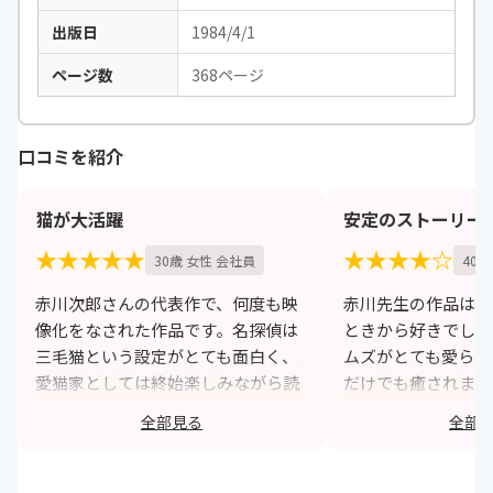
出版日
1984/4/1
ページ数
368ページ
口コミを紹介
猫が大活躍
安定のストーリー
★★★★★
★★★★☆
30歳 女性 会社員
40歳
赤川次郎さんの代表作で、何度も映
赤川先生の作品は自
像化をなされた作品です。名探偵は
ときから好きでした
三毛猫という設定がとても面白く、
ムズがとても愛らし
愛猫家としては終始楽しみながら読
だけでも癒されまし
めました。難解な事件が多いです
癒しだけでなくスト
全部見る
全部
が、猫の行動で謎を究明できるトリ
イグイ引き込まれる
ックを考えている赤川さんに拍手を
是非、手に取ってみ
送りたいです。
ょうか。