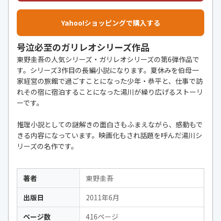
Yahoo!ショッピングで購入する
号泣必至のガリレオシリーズ作品
東野圭吾の人気シリーズ・ガリレオシリーズの第6弾作品で
す。シリーズ3作目の長編小説になります。夏休みを伯母一
家経営の旅館で過ごすことになった少年・恭平と、仕事で訪
れその宿に宿泊することになった湯川が繰り広げるストーリ
ーです。
推理小説としての謎解きの面白さもふまえながら、感動もで
きる内容になっています。映画化もされ話題を呼んだ湯川シ
リーズの名作です。
著者
東野圭吾
出版日
2011年6月
ページ数
416ページ