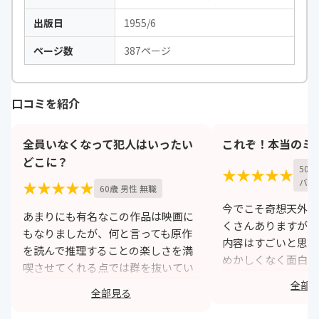
出版日
1955/6
ページ数
387ページ
口コミを紹介
全員いなくなって犯人はいったい
これぞ！本当のミ
どこに？
50
★★★★★
バイ
★★★★★
60歳 男性 無職
今でこそ奇想天外な
あまりにも有名なこの作品は映画に
くさんありますが、
もなりましたが、何と言っても原作
内容はすごいと思う
を読んで推理することの楽しさを満
めかしくなく面白い
喫させてくれる点では群を抜いてい
られていく登場人物
る作品です。本のタイトルからして
全部
全部見る
動きで話しが進んで
興味をそそられるそのトリックは奇
でいてドキドキする
想天外で良くこんなことが考えられ