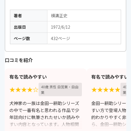
著者
横溝正史
出版日
1972/6/12
ページ数
432ページ
口コミを紹介
有名で読みやすい
有名で読みやすい
40歳 男性 自営業・自由
40
★★★★☆
★★★★★
業
業
犬神家の一族は金田一耕助シリーズ
金田一耕助シリーズ
の中で一番有名と思われる作品で少
すい方で登場人物の
年誌向けに執筆されたせいか読みや
的わかりやすく非常
すい内容となっています。人物相関
ら、金田一耕助シリ