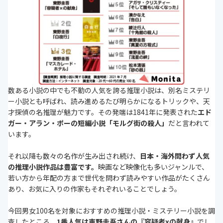
サスペンス・スリラーな推理小説おすすめ商品比較
一覧表
イヤミス推理小説人気おすすめランキング6選
イヤミス推理小説人気おすすめ商品比較一覧表
短編推理小説人気おすすめランキング5選
短編推理小説人気おすすめ商品比較一覧表
アンケート後に人気が出たおすすめの推理小説3選
通販サイトの最新売れ筋ランキングもチェック！
数ある小説の中でも不動の人気を誇る推理小説は、別名ミステリ
推理小説の選び方
ー小説とも呼ばれ、読み進めるたび明らかになるトリックや、天
ミステリーの書き方や舞台裏がのぞける本
才探偵の名推理が魅力です。その発端は1841年に発表された
エド
無料で読める「アプリや電子書籍」もチェック
ガー・アラン・ポーの短編小説「モルグ街の殺人」
だと言われて
2023年に話題となったおすすめ推理小説をチェッ
います。
ク
まとめ
それ以降も数々の名作が生み出され続け、
日本・海外問わず人気
推理・ミステリー小説の関連記事一覧
の推理小説作品は豊富です。
映画など映像化も多いジャンルで、
若い方から年配の方まで世代を問わず読みやすい作品がたくさん
あり、お気に入りの作家もそれぞれいることでしょう。
今回男女100名を対象におすすめの推理小説・ミステリー小説を調
査したところ、
1番人気は東野圭吾さんの『容疑者xの献身』
でし