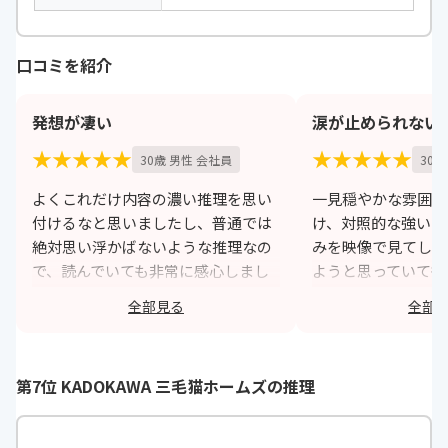
口コミを紹介
発想が凄い
涙が止められない
★★★★★
★★★★★
30歳 男性 会社員
30
よくこれだけ内容の濃い推理を思い
一見穏やかな雰囲気
付けるなと思いましたし、普通では
け、対照的な強いや
絶対思い浮かばないような推理なの
みを映像で見てしま
で、読んでいても非常に感心しまし
ようと思っていても
た。また、読み初めから引き込まれ
でした。感情移入が
全部見る
全部
ていきましたし、一気に読みたくな
しれませんが、話の
るほど夢中になれます。
近づくほど「知りた
ねばなるまい」とい
https://monita.online
第7位 KADOKAWA 三毛猫ホームズの推理
りました。
h