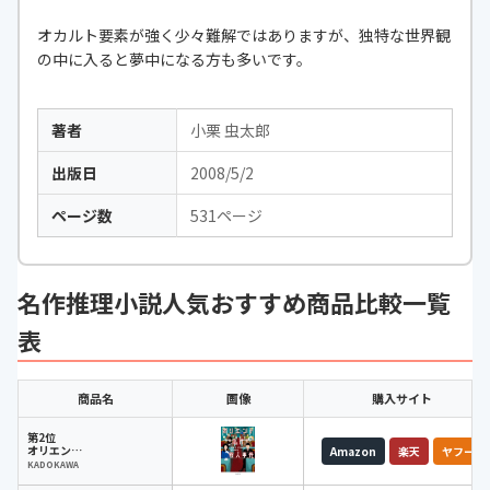
オカルト要素が強く少々難解ではありますが、独特な世界観
の中に入ると夢中になる方も多いです。
著者
小栗 虫太郎
出版日
2008/5/2
ページ数
531ページ
名作推理小説人気おすすめ商品比較一覧
表
商品名
画像
購入サイト
第2位
オリエント急行殺人事件
Amazon
楽天
ヤフー
KADOKAWA