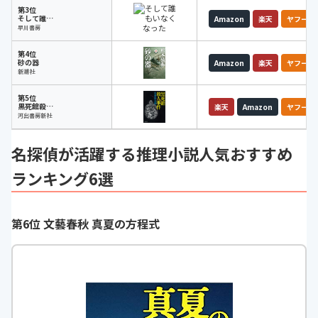
第3位
そして誰もいなくなった
Amazon
楽天
ヤフー
早川書房
第4位
砂の器
Amazon
楽天
ヤフー
新潮社
第5位
黒死館殺人事件
楽天
Amazon
ヤフー
河出書房新社
名探偵が活躍する推理小説人気おすすめ
ランキング6選
第6位 文藝春秋 真夏の方程式