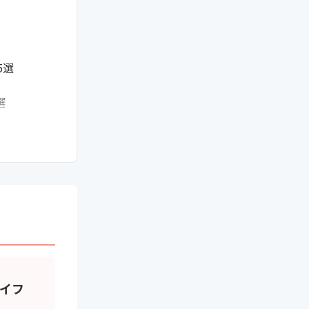
5選
選
イフ