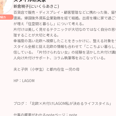
新倉暁子(にいくらあきこ)
百貨店で販売・ディスプレイ・顧客管理などに携わった後、留
材協力
渡英。帰国後外資系企業勤務を経て結婚。出産を機に家で過ご
が増え「住空間と暮らし」について考える。
片付けは美しく見せるテクニックが大切なのではなく自分の思
理することが大切と考える。
幸福度の高い北欧へ視察したことをきっかけに、整える対象を
スタイル全般と捉え北欧の情報も合わせて「ここちよい暮らし
信している。「片付けられない女」の経験を活かした片付け講
人向け片付けサポート、コラム執筆等をおこなっている。
夫と子供（小学生）と都内在住 一児の母
HP：
LAGOM
ブログ：
「北欧×片付けLAGOM私が決めるライフスタイル」
仕事の概要がわかるnoteページ：
note