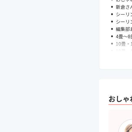
新倉さ
シーリ
シーリ
編集部
4畳～
10畳
10畳
スポッ
スポッ
通販サ
シーリ
LED
シーリ
おしゃ
まとめ
次に読