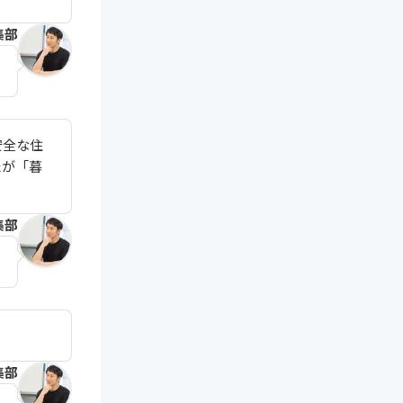
集部
安全な住
たが「暮
集部
集部