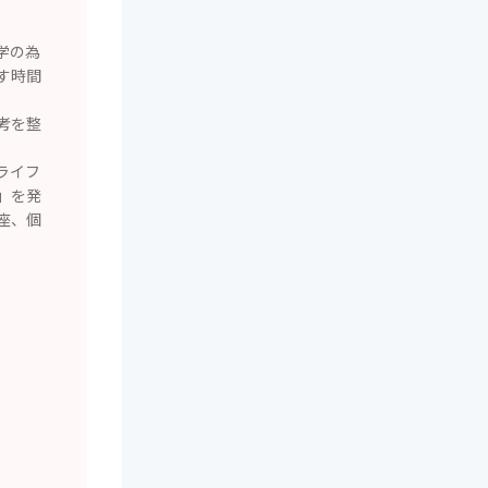
学の為
す時間
考を整
ライフ
」を発
座、個