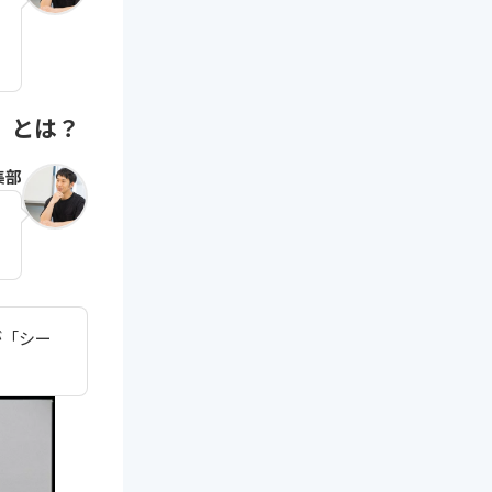
」とは？
集部
が「シー