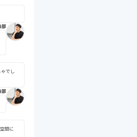
集部
ちゃでし
集部
住空間に