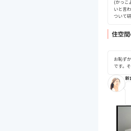
(かっこ
いと言
ついて
住空間
お恥ず
です。
新