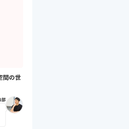
空間の世
集部