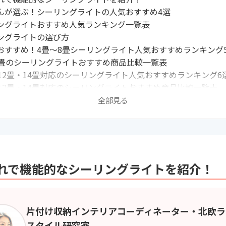
んが選ぶ！シーリングライトの人気おすすめ4選
ングライトおすすめ人気ランキング一覧表
ングライトの選び方
おすすめ！4畳～8畳シーリングライト人気おすすめランキング
8畳のシーリングライトおすすめ商品比較一覧表
・12畳・14畳対応のシーリングライト人気おすすめランキング6
・12畳・14畳対応のシーリングライトおすすめ商品比較一覧表
トライトのシーリングライト人気おすすめランキング3選
全部見る
トライトのシーリングライトおすすめ商品比較一覧表
イトの最新売れ筋ランキングもチェック！
ングライトの取り付け方・外し方
シーリングライトの交換時期は？
ングライトの捨て方は？
れで機能的なシーリングライトを紹介！
むべきシーリングライト関連記事はこちら
片付け収納インテリアコーディネーター・北欧ラ
スタイル研究家