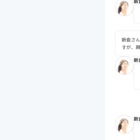
新
新倉さ
すが、
新
新