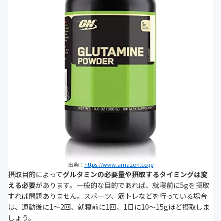
出典：
https://www.amazon.co.jp
摂取目的によって
グルタミンの必要量や摂取するタイミングは変
える必要
があります。一般的な目的であれば、就寝前に5gを摂取
すれば問題ありません。スポーツ、筋トレなどを行っている場合
は、運動後に1～2回、就寝前に1回、1日に10～15gほど摂取しま
しょう。