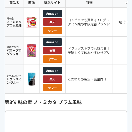
商品名
画像
購入サイト
特徴
内容
Amazon
味の素
コンビニでも買える！L-グル
ノ・ミカタ
3g（1本
楽天
タミン酸の市販定番ブランド
プラム風味
ヤフー
Amazon
江崎グリコ
ドラッグストアでも買える！
パワープロ
12
楽天
美味しくて飲みやすいサプリ
ダクション
エキストラ
ヤフー
ハイポトニ
ックドリン
ク
Amazon
シーエスシー株式会社
L-グルタミ
こだわりの製法・減量向け
51
楽天
ン グルテ
ンフリー
ヤフー
ハルクファ
クター
第3位 味の素 ノ・ミカタ プラム風味