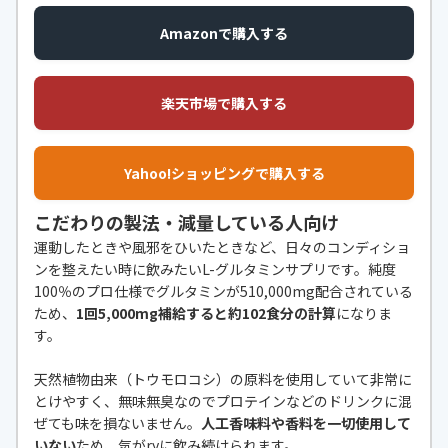
Amazonで購入する
楽天市場で購入する
Yahoo!ショッピングで購入する
こだわりの製法・減量している人向け
運動したときや風邪をひいたときなど、日々のコンディショ
ンを整えたい時に飲みたいL-グルタミンサプリです。純度
100％のプロ仕様でグルタミンが510,000mg配合されている
ため、
1回5,000mg補給すると約102食分の計算
になりま
す。
天然植物由来（トウモロコシ）の原料を使用していて非常に
とけやすく、無味無臭なのでプロテインなどのドリンクに混
ぜても味を損ないません。
人工香味料や香料を一切使用して
いない
ため、気がryに飲み続けられます。