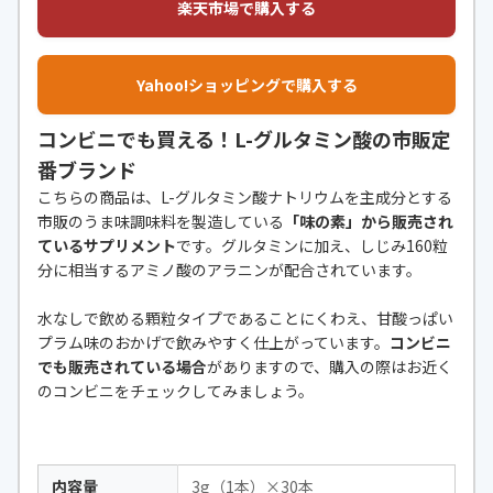
楽天市場で購入する
Yahoo!ショッピングで購入する
コンビニでも買える！L-グルタミン酸の市販定
番ブランド
こちらの商品は、L-グルタミン酸ナトリウムを主成分とする
市販のうま味調味料を製造している
「味の素」から販売され
ているサプリメント
です。グルタミンに加え、しじみ160粒
分に相当するアミノ酸のアラニンが配合されています。
水なしで飲める顆粒タイプであることにくわえ、甘酸っぱい
プラム味のおかげで飲みやすく仕上がっています。
コンビニ
でも販売されている場合
がありますので、購入の際はお近く
のコンビニをチェックしてみましょう。
内容量
3g（1本）×30本