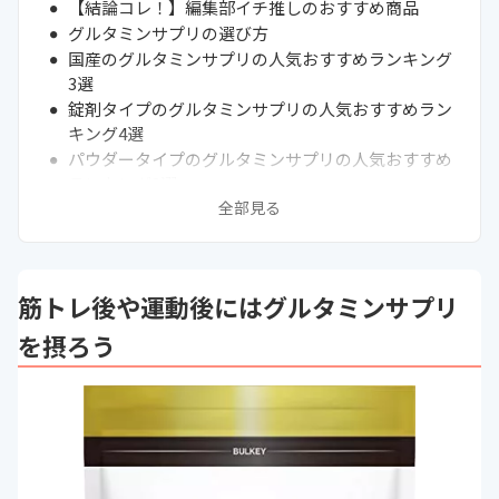
【結論コレ！】編集部イチ推しのおすすめ商品
グルタミンサプリの選び方
国産のグルタミンサプリの人気おすすめランキング
3選
錠剤タイプのグルタミンサプリの人気おすすめラン
キング4選
パウダータイプのグルタミンサプリの人気おすすめ
ランキング3選
全部見る
通販サイトの最新売れ筋ランキングもチェック！
グルタミンとは
グルタミンサプリの効果・効能とは
L-グルタミンもグルタミンも同じ
筋トレ後や運動後にはグルタミンサプリ
コンビニやドラッグストアで買える市販のグルタミ
ン
を摂ろう
グルタミンサプリの飲み方
グルタミンを含む食品・食べ物
その他のサプリメント
まとめ
次に読むべきサプリの関連記事はこちら