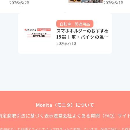
転車用錆取り剤も】
2026/6/26
2026/6/16
自転車・関連用品
スマホホルダーのおすすめ
15選｜車・バイクの違法
にならない設置場所は？
2026/3/10
Monita（モニタ）について
特定商取引法に基づく表示
運営会社
よくある質問（FAQ）
サイ
ィリエイトを始めとした各種アフィリエイトプログラムに参加しています。記事で紹介した