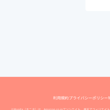
利用規約
プライバシーポリシー
※Monita（モニタ）は、Amazon.co.jpアソシエイト、楽天アフ