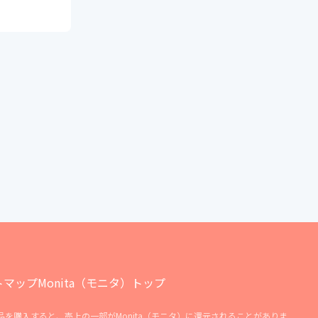
トマップ
Monita（モニタ）トップ
商品を購入すると、売上の一部がMonita（モニタ）に還元されることがありま