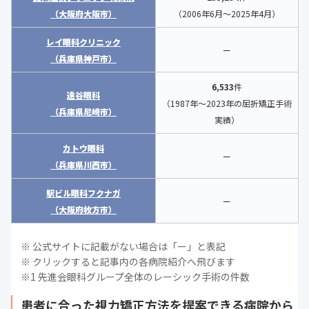
（大阪府大阪市）
（2006年6月〜2025年4月）
レイ眼科クリニック
ー
（兵庫県神戸市）
6,533
件
遠谷眼科
（1987年〜2023年の屈折矯正手術
（兵庫県尼崎市）
実績）
カトウ眼科
ー
（兵庫県川西市）
駅ビル眼科フクナガ
ー
（大阪府枚方市）
※ 公式サイトに記載がない場合は「ー」と表記
※ クリックすると記事内の各病院紹介へ飛びます
※1 先進会眼科グループ全体のレーシック手術の件数
患者に合った視力矯正方法を提案できる病院から