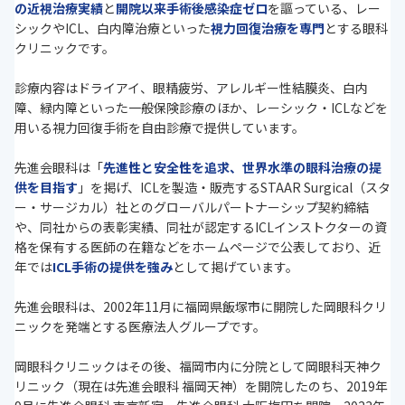
の近視治療実績
と
開院以来手術後感染症ゼロ
を謳っている、レー
シックやICL、白内障治療といった
視力回復治療を専門
とする眼科
クリニックです。
診療内容はドライアイ、眼精疲労、アレルギー性結膜炎、白内
障、緑内障といった一般保険診療のほか、レーシック・ICLなどを
用いる視力回復手術を自由診療で提供しています。
先進会眼科は「
先進性と安全性を追求、世界水準の眼科治療の提
供を目指す
」を掲げ、ICLを製造・販売するSTAAR Surgical（スタ
ー・サージカル）社とのグローバルパートナーシップ契約締結
や、同社からの表彰実績、同社が認定するICLインストクターの資
格を保有する医師の在籍などをホームページで公表しており、近
年では
ICL手術の提供を強み
として掲げています。
先進会眼科は、2002年11月に福岡県飯塚市に開院した岡眼科クリ
ニックを発端とする医療法人グループです。
岡眼科クリニックはその後、福岡市内に分院として岡眼科天神ク
リニック（現在は先進会眼科 福岡天神）を開院したのち、2019年