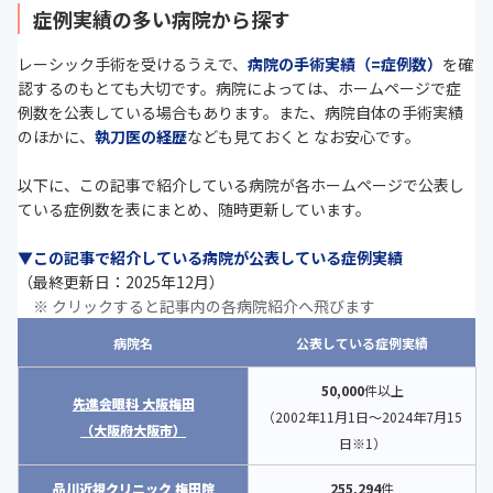
症例実績の多い病院から探す
レーシック手術を受けるうえで、
病院の手術実績（=症例数）
を確
認するのもとても大切です。病院によっては、ホームページで症
例数を公表している場合もあります。また、病院自体の手術実績
のほかに、
執刀医の経歴
なども見ておくと なお安心です。
以下に、この記事で紹介している病院が各ホームページで公表し
ている症例数を表にまとめ、随時更新しています。
▼この記事で紹介している病院が公表している症例実績
（最終更新日：2025年12月）
※ クリックすると記事内の各病院紹介へ飛びます
病院名
公表している症例実績
50,000
件以上
先進会眼科 大阪梅田
（2002年11月1日〜2024年7月15
（大阪府大阪市）
日※1）
品川近視クリニック 梅田院
255,294
件