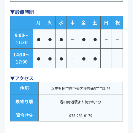
▼診療時間
月
火
水
木
金
土
日
祝
9:00～
●
●
●
ー
●
●
－
－
11:30
14:30～
●
●
●
ー
●
●
－
－
17:00
▼アクセス
住所
兵庫県神戸市中央区神若通5丁目3-26
最寄り駅
春日野道駅より徒歩約5分
問合せ先
078-231-0170