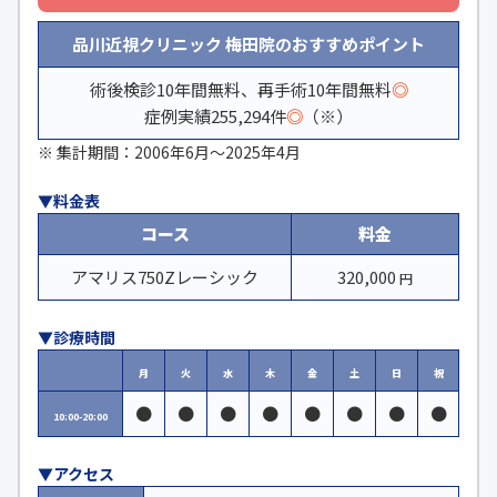
品川近視クリニック 梅田院のおすすめポイント
術後検診10年間無料、再手術10年間無料
◎
症例実績255,294件
◎
（※）
※ 集計期間：2006年6月〜2025年4月
▼料金表
コース
料金
アマリス750Zレーシック
320,000
円
▼診療時間
月
火
水
木
金
土
日
祝
●
●
●
●
●
●
●
●
10:00-20:00
▼アクセス