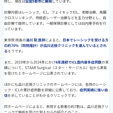
院し、現在は
全国5都市に展開
しています。
診療内容はレーシック、ICL、フェイキックIOL、老眼治療、角膜
クロスリンキング、飛蚊症レーザー治療などを主力分野とし、自
由診療で提供しています。一般保険診療としては白内障手術を行
っています。
東京院 院長の
湯川 聡 医師
によると、
日本でレーシックを受ける方
の約70％（同院推計）が品川近視クリニックを選んでいるとされ
る
そうです。
また、2019年から2024年にかけ
6年連続でICL国内最多症例数
の実
績について、STAAR Surgical（スター・サージカル）社から表彰
を受けたとホームページに公表されています。
ほかにも品川近視クリニックのホームページには、各院のレーシ
ック・ICLの累計症例数を詳細に公表しており、
症例実績に強い自
信
を示していることがわかるクリニックです。
同ホームページによると、来院する患者の約7割は、品川近視クリ
ニックで施術を受けた知人からの紹介とのこと。