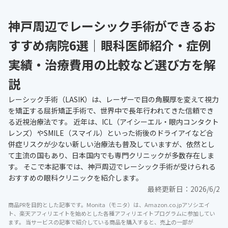
神戸周辺でレーシック手術ができるお
すすめ病院6選｜眼科医師紹介・症例
実績・治療費用の比較など選び方を解
説
レーシック手術（LASIK）は、レーザーで目の角膜厚を変えて視力
を矯正する屈折矯正手術で、世界中で長年行われてきた信頼でき
る近視治療法です。 近年は、ICL（アイシーエル・眼内コンタクト
レンズ）やSMILE（スマイル）といった術後のドライアイなど合
併症リスクが少ない新しい治療法も普及していますが、依然とし
て主流の国もあり、日本国内でも専門クリニックが多数存在しま
す。 そこで本記事では、神戸周辺でレーシック手術が受けられる
おすすめの眼科クリニックを紹介します。
最終更新日：
2026/6/2
商品PRを目的とした記事です。Monita（モニタ）は、Amazon.co.jpアソシエイ
ト、楽天アフィリエイトを始めとした各種アフィリエイトプログラムに参加してい
ます。 当サービスの記事で紹介している商品を購入すると、売上の一部が