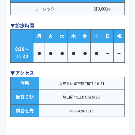
レーシック
210,000
円
▼診療時間
月
火
水
木
金
土
日
祝
8:30～
●
●
●
●
●
●
ー
ー
11:30
▼アクセス
住所
兵庫県尼崎市塚口町1-10-31
最寄り駅
塚口駅北口より徒歩3分
問合せ先
06-6428-1515