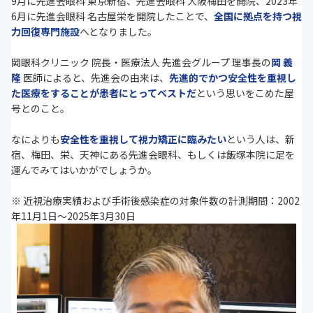
9月に先進会眼科 東京新宿、先進会眼科 大阪梅田を開院、2023年
6月に先進会眼科 名古屋栄を開院したことで、
全国に拠点を持つ視
力回復専門施設
へとなりました。
岡眼科クリニック 院長・医療法人 先進会グループ 理事長の
岡 義
隆
医師によると、先進会の由来は、
先進的でかつ安全性を重視し
た医療をすることが患者にとってベストだ
という思いをこめた屋
号とのこと。
なによりも
安全性を重視して視力矯正に臨みたい
という人は、新
宿、梅田、栄、天神にある先進会眼科、もしくは飯塚本院に足を
運んでみてはいかがでしょうか。
※ 近視治療実績および手術後感染症の対象件数の計測期間：2002
年11月1日〜2025年3月30日