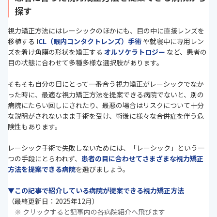
探す
視力矯正方法にはレーシックのほかにも、目の中に直接レンズを
移植する I
CL（眼内コンタクトレンズ）手術
や就寝中に専用レン
ズを着け角膜の形状を矯正する
オルソケラトロジー
など、患者の
目の状態に合わせて多種多様な選択肢があります。
そもそも自分の目にとって一番合う視力矯正がレーシックでなか
った時に、最適な視力矯正方法を提案できる病院でないと、別の
病院にたらい回しにされたり、最悪の場合はリスクについて十分
な説明がされないまま手術を受け、術後に様々な合併症を伴う危
険性もあります。
レーシック手術で失敗しないためには、「レーシック」という一
つの手段にとらわれず、
患者の目に合わせてさまざまな視力矯正
方法を提案できる病院
を選びましょう。
▼この記事で紹介している病院が提案できる視力矯正方法
（最終更新日：2025年12月）
※ クリックすると記事内の各病院紹介へ飛びます