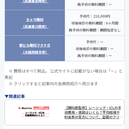
（兵庫県尼崎市）
再手術の無料期間：ー
手術代：210,000円
カトウ眼科
術後検診の無料期間：6ヶ月間
（兵庫県川西市）
再手術の無料期間：期間指定なし
手術代：ー
駅ビル眼科フクナガ
術後検診の無料期間：ー
（大阪府枚方市）
再手術の無料期間：ー
※ 費用はすべて税込。 公式サイトに記載がない場合は「ー」と
表記
※ クリックすると記事内の各病院紹介へ飛びます
▼関連記事
【眼科医監修】レーシック・ICLの手
術費用・値段はいくら？平均相場や
料金表の見方について、全国のクリニ
ックの料金表を比較しながら解説