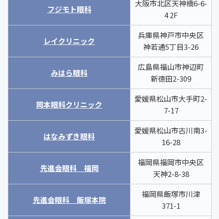
大阪市北区天神橋6-6-
フジモト眼科
4 2F
兵庫県神戸市中央区
レイクリニック
神若通5丁目3-26
広島県福山市神辺町
みはら眼科
新徳田2-309
愛媛県松山市大手町2-
岡本眼科クリニック
7-17
愛媛県松山市古川南3-
はなみずき眼科
16-28
福岡県福岡市中央区
先進会眼科 福岡
天神2-8-38
福岡県飯塚市川津
先進会眼科 飯塚本院
371-1