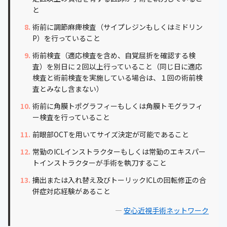
と
術前に調節麻痺検査（サイプレジンもしくはミドリン
P）を行っていること
術前検査（適応検査を含め、自覚屈折を確認する検
査）を別日に２回以上行っていること（同じ日に適応
検査と術前検査を実施している場合は、１回の術前検
査とみなし含まない）
術前に角膜トポグラフィーもしくは角膜トモグラフィ
ー検査を行っていること
前眼部OCTを用いてサイズ決定が可能であること
常勤のICLインストラクターもしくは常勤のエキスパー
トインストラクターが手術を執刀すること
摘出または入れ替え及びトーリックICLの回転修正の合
併症対応経験があること
—
安心近視手術ネットワーク