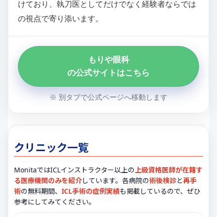
けており、執刀医としてだけでなく経験者ならでは
の視点で寄り添います。
もりや眼科
の公式サイトはこちら
※ 別タブで公式ページへ移動します
クリニック一覧
MonitaではICLインストラクター以上の
上級資格医師が在籍す
る医療機関のみを紹介
しています。各病院の
術後検診
と
再手
術
の無料期間、
ICL手術の症例実績
も掲載しているので、ぜひ
参考にしてみてください。