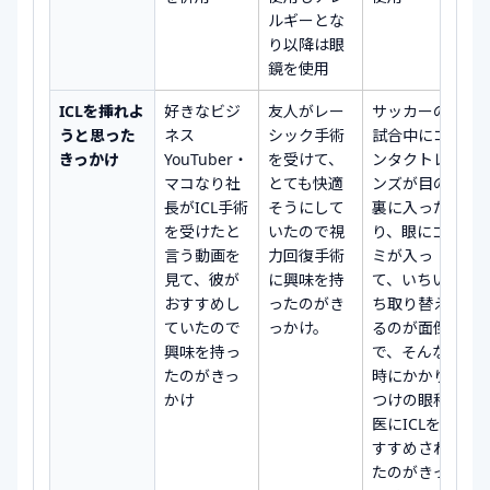
ルギーとな
り以降は眼
鏡を使用
ICLを挿れよ
好きなビジ
友人がレー
サッカーの
うと思った
ネス
シック手術
試合中にコ
きっかけ
YouTuber・
を受けて、
ンタクトレ
マコなり社
とても快適
ンズが目の
長がICL手術
そうにして
裏に入った
を受けたと
いたので視
り、眼にゴ
言う動画を
力回復手術
ミが入っ
見て、彼が
に興味を持
て、いちい
おすすめし
ったのがき
ち取り替え
ていたので
っかけ。
るのが面倒
興味を持っ
で、そんな
たのがきっ
時にかかり
かけ
つけの眼科
医にICLをお
すすめされ
たのがきっ