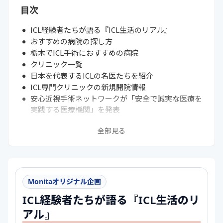
目次
ICL経験者たちが語る『ICL生活のリアル』
おすすめの病院の探し方
栃木でICL手術におすすめの病院
クリニック一覧
日本を代表するICLの名医たちを紹介
ICL専門クリニックの新規開院情報
安心近視手術ネットワークが「安全で誠実な医療を
実践する医療機関」を発表
ICLってどんな手術？
全部見る
ICL手術のリスクと対策
ICL手術を受けるデメリット
ICL手術をしたら白内障・緑内障になりやすい？
ICL手術についてのよくある質問
Monitaオリジナル企画
ICL経験者たちが語る『ICL生活のリ
アル』