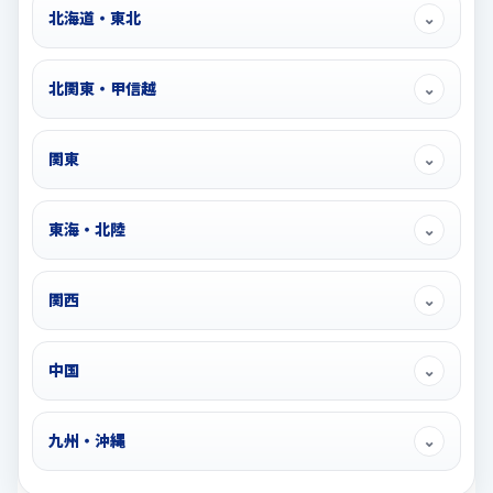
北海道・東北
⌄
北関東・甲信越
⌄
関東
⌄
東海・北陸
⌄
関西
⌄
中国
⌄
九州・沖縄
⌄