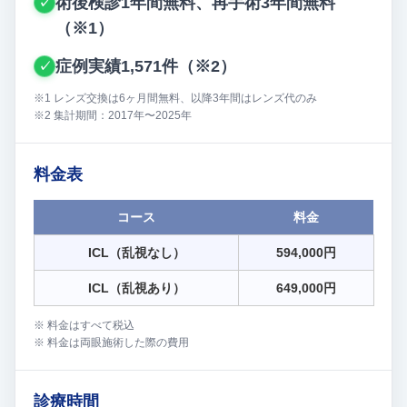
術後検診1年間無料、再手術3年間無料
✓
（※1）
症例実績1,571件（※2）
✓
※1 レンズ交換は6ヶ月間無料、以降3年間はレンズ代のみ
※2 集計期間：2017年〜2025年
料金表
コース
料金
ICL（乱視なし）
594,000円
ICL（乱視あり）
649,000円
※ 料金はすべて税込
※ 料金は両眼施術した際の費用
診療時間