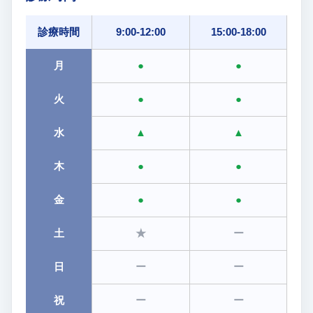
診療時間
9:00-12:00
15:00-18:00
月
●
●
火
●
●
水
▲
▲
木
●
●
金
●
●
土
★
ー
日
ー
ー
祝
ー
ー