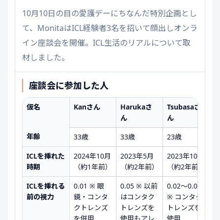
10月10日の目の愛護デーにちなんだ特別企画とし
て、MonitaはICL経験者3名を招いて顔出しオンラ
イン座談会を開催。ICL生活のリアルについて取
材しました。
座談会に参加した人
仮名
Kanさん
Harukaさ
Tsubasaさ
ん
ん
年齢
33歳
33歳
23歳
ICLを挿れた
2024年10月
2023年5月
2023年10月
時期
（約1年前）
（約2年前）
（約2年前）
ICLを挿れる
0.01 ※ 眼
0.05 ※ 以前
0.02〜0.03
前の視力
鏡・コンタ
はコンタク
※ コンタク
クトレンズ
トレンズを
トレンズを
を併用
使用もアレ
使用