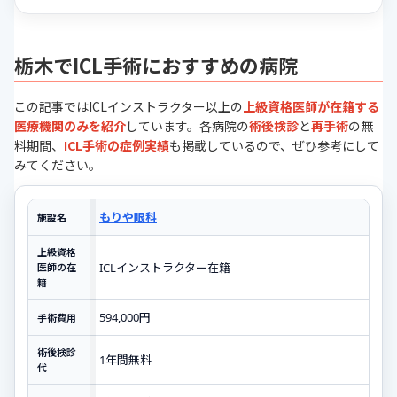
栃木でICL手術におすすめの病院
この記事ではICLインストラクター以上の
上級資格医師が在籍する
医療機関のみを紹介
しています。各病院の
術後検診
と
再手術
の無
料期間、
ICL手術の症例実績
も掲載しているので、ぜひ参考にして
みてください。
もりや眼科
施設名
上級資格
ICLインストラクター在籍
医師の在
籍
594,000円
手術費用
術後検診
1年間無料
代