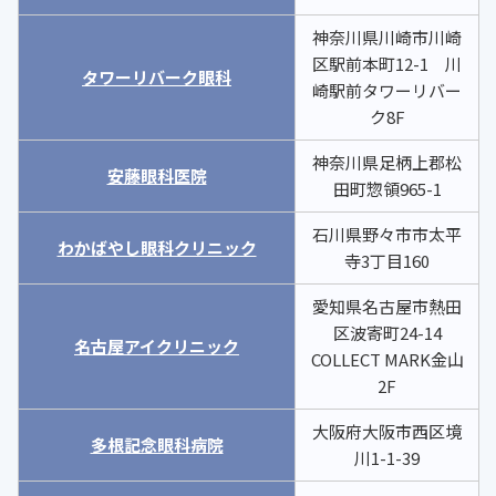
神奈川県川崎市川崎
区駅前本町12-1 川
タワーリバーク眼科
崎駅前タワーリバー
ク8F
神奈川県足柄上郡松
安藤眼科医院
田町惣領965-1
石川県野々市市太平
わかばやし眼科クリニック
寺3丁目160
愛知県名古屋市熱田
区波寄町24-14
名古屋アイクリニック
COLLECT MARK金山
2F
大阪府大阪市西区境
多根記念眼科病院
川1-1-39