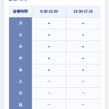
診療時間
8:30-12:30
14:30-17:15
月
●
●
火
●
●
水
●
●
木
●
●
金
●
●
土
ー
ー
日
ー
ー
祝
ー
ー