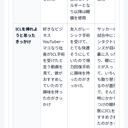
ルギーとな
り以降は眼
鏡を使用
ICLを挿れよ
好きなビジ
友人がレー
サッカーの
うと思った
ネス
シック手術
試合中にコ
きっかけ
YouTuber・
を受けて、
ンタクトレ
マコなり社
とても快適
ンズが目の
長がICL手術
そうにして
裏に入った
を受けたと
いたので視
り、眼にゴ
言う動画を
力回復手術
ミが入っ
見て、彼が
に興味を持
て、いちい
おすすめし
ったのがき
ち取り替え
ていたので
っかけ。
るのが面倒
興味を持っ
で、そんな
たのがきっ
時にかかり
かけ
つけの眼科
医にICLをお
すすめされ
たのがきっ