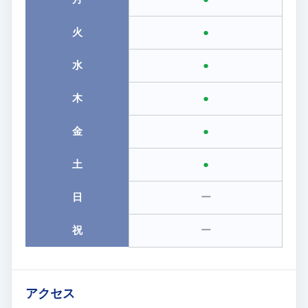
火
●
水
●
木
●
金
●
土
●
日
ー
祝
ー
アクセス