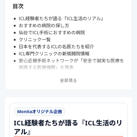
目次
ICL経験者たちが語る『ICL生活のリアル』
おすすめの病院の探し方
仙台でICL手術におすすめの病院
クリニック一覧
日本を代表するICLの名医たちを紹介
ICL専門クリニックの新規開院情報
安心近視手術ネットワークが「安全で誠実な医療を
実践する医療機関」を発表
ICLってどんな手術？
全部見る
ICL手術のリスクと対策
ICL手術を受けるデメリット
ICL手術をしたら白内障・緑内障になりやすい？
ICL手術についてのよくある質問
Monitaオリジナル企画
ICL経験者たちが語る『ICL生活のリ
アル』