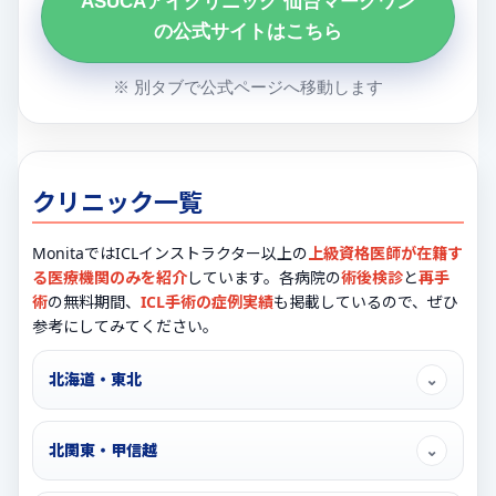
ASUCAアイクリニック 仙台マークワン
の公式サイトはこちら
※ 別タブで公式ページへ移動します
クリニック一覧
MonitaではICLインストラクター以上の
上級資格医師が在籍す
る医療機関のみを紹介
しています。各病院の
術後検診
と
再手
術
の無料期間、
ICL手術の症例実績
も掲載しているので、ぜひ
参考にしてみてください。
北海道・東北
⌄
北関東・甲信越
⌄