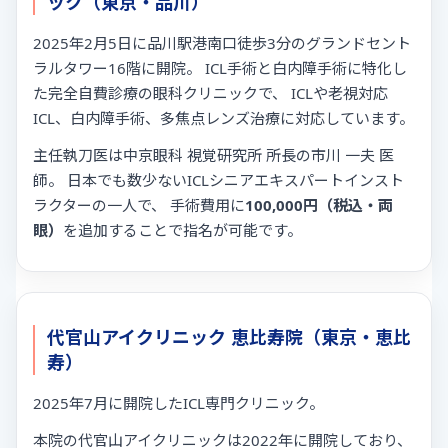
ック（東京・品川）
2025年2月5日に品川駅港南口徒歩3分のグランドセント
ラルタワー16階に開院。 ICL手術と白内障手術に特化し
た完全自費診療の眼科クリニックで、 ICLや老視対応
ICL、白内障手術、多焦点レンズ治療に対応しています。
主任執刀医は中京眼科 視覚研究所 所長の市川 一夫 医
師。 日本でも数少ないICLシニアエキスパートインスト
ラクターの一人で、 手術費用に
100,000円（税込・両
眼）
を追加することで指名が可能です。
代官山アイクリニック 恵比寿院（東京・恵比
寿）
2025年7月に開院したICL専門クリニック。
本院の代官山アイクリニックは2022年に開院しており、