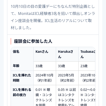
10月10日の目の愛護デーにちなんだ特別企画とし
て、MonitaはICL経験者3名を招いて顔出しオンラ
イン座談会を開催。ICL生活のリアルについて取
材しました。
座談会に参加した人
仮名
Kanさん
Harukaさ
Tsubasaさ
ん
ん
年齢
33歳
33歳
23歳
ICLを挿れた
2024年10月
2023年5月
2023年10月
時期
（約1年前）
（約2年前）
（約2年前）
ICLを挿れる
0.01 ※ 眼
0.05 ※ 以前
0.02〜0.03
前の視力
鏡・コンタ
はコンタク
※ コンタク
クトレンズ
トレンズを
トレンズを
を併用
使用もアレ
使用