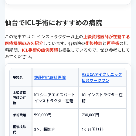
仙台でICL手術におすすめの病院
この記事ではICLインストラクター以上の
上級資格医師が在籍する
医療機関のみを紹介
しています。各病院の
術後検診
と
再手術
の無
料期間、
ICL手術の症例実績
も掲載しているので、ぜひ参考にして
みてください。
ASUCAアイクリニック
佐藤裕也眼科医院
施設名
仙台マークワン
上級資格
ICLシニアエキスパート
ICLインストラクター在
医師の在
インストラクター在籍
籍
籍
590,000円
790,000円
手術費用
術後検診
3ヶ月間無料
1ヶ月間無料
代