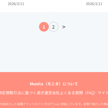
【面白い順・人気順は？】
グ35選【ア
2026/3/11
2026/3/11
る邦画・洋画
>
1
2
Monita（モニタ）について
特定商取引法に基づく表示
運営会社
よくある質問（FAQ）
サイ
ィリエイトを始めとした各種アフィリエイトプログラムに参加しています。記事で紹介した