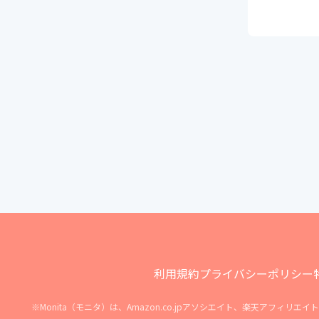
利用規約
プライバシーポリシー
※Monita（モニタ）は、Amazon.co.jpアソシエイト、楽天アフ