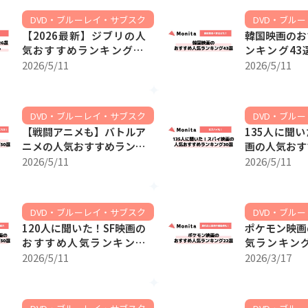
DVD・ブルーレイ・サブスク
DVD・ブル
【2026最新】ジブリの人
韓国映画のお
気おすすめランキング26
ンキング43
選【年代順の作品一覧も】
べきはどれ？
2026/5/11
2026/5/11
ィも！】
DVD・ブルーレイ・サブスク
DVD・ブル
【戦闘アニメも】バトルア
135人に聞
ニメの人気おすすめランキ
画の人気おす
ング50選【一番面白いア
グ30選【女
2026/5/11
2026/5/11
ニメはこれだ！】
DVD・ブルーレイ・サブスク
DVD・ブル
120人に聞いた！SF映画の
ポケモン映画
おすすめ人気ランキング
気ランキング
50選｜洋画・邦画ともに
の人気作や感
2026/5/11
2026/3/17
紹介