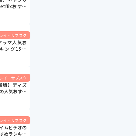
tflixおすす
マランキング
ーレイ・サブスク
ドラマ人気お
キング15選
ペンス・日本
！】
ーレイ・サブスク
最新版】ディズ
の人気おすす
15選【映画
】
ーレイ・サブスク
イムビデオの
すめランキン