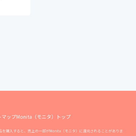
マプラで観れ
は？】
トマップ
Monita（モニタ）トップ
商品を購入すると、売上の一部がMonita（モニタ）に還元されることがありま