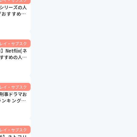
ーレイ・サブスク
シリーズの人
おすすめ15
は？大人向け
ーレイ・サブスク
etflix(ネ
すすめの人気
グ60選【恋
メディ映画な
ーレイ・サブスク
刑事ドラマお
ンキング20
ン・コメディ
ーレイ・サブスク
最新】ネトフリ