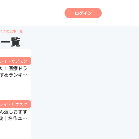
ログイン
ブスクの記事一覧
事一覧
ーレイ・サブスク
いた！医療ドラ
すめランキン
外ドラマも】
ーレイ・サブスク
ん返しおすす
較｜名作ユー
スペクツから