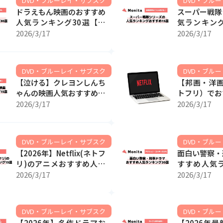
DVD・ブルーレイ・サブスク
DVD・ブル
ドラえもん映画のおすすめ
スーパー戦隊
人気ランキング30選【歴
気ランキング
代映画最高傑作も】
選｜最高傑作
2026/3/17
2026/3/17
も！
DVD・ブルーレイ・サブスク
DVD・ブル
【泣ける】クレヨンしんち
【邦画・洋画】N
ゃんの映画人気おすすめラ
トフリ）でお
ンキング15選【感動の名
映画ランキン
2026/3/17
2026/3/17
作】
愛映画やコ
ど】
DVD・ブルーレイ・サブスク
DVD・ブル
【2026年】Netflix(ネトフ
面白い警察・
リ)のアニメおすすめ人気
すすめ人気ラ
ランキング15選【限定
選【アクショ
2026/3/17
2026/3/17
も】
なども】
DVD・ブルーレイ・サブスク
DVD・ブル
【2026年】名作ドラマお
【2026年