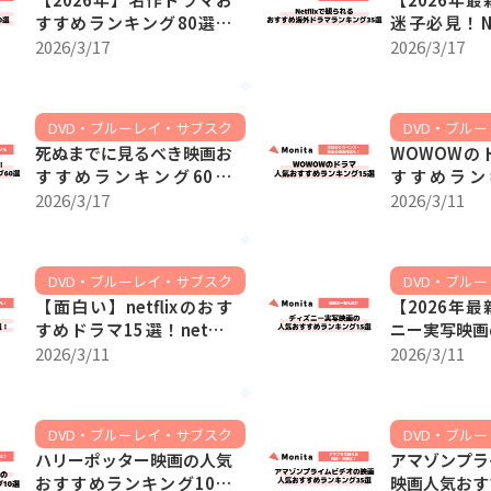
すすめランキング80選！
迷子必見！Ne
歴代の名作から近年の話題
め海外ドラ
2026/3/17
2026/3/17
作まで
35選
DVD・ブルーレイ・サブスク
DVD・ブル
死ぬまでに見るべき映画お
WOWOWの
すすめランキング60選
すすめラン
【洋画・邦画・アニメも】
【注目のサス
2026/3/17
2026/3/11
の過去作品も
DVD・ブルーレイ・サブスク
DVD・ブル
【面白い】netflixのおす
【2026年
すめドラマ15選！netflix
ニー実写映画
の登録方法も！
めランキング
2026/3/11
2026/3/11
の一覧も紹介
DVD・ブルーレイ・サブスク
DVD・ブル
ハリーポッター映画の人気
アマゾンプラ
おすすめランキング10選
映画人気おす