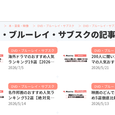
本・音楽・映像
DVD・ブルーレイ・サブスク
DVD・ブルーレイ・サ
D・ブルーレイ・サブスクの記
DVD・ブルーレイ・サブスク
DVD・ブル
海外ドラマのおすすめ人気
200人に聞
ランキング19選【2026年
マの人気おす
歴代最高傑作は？】
グ24選【海
2026/7/5
2026/5/21
DVD・ブルーレイ・サブスク
DVD・ブル
名作邦画のおすすめ人気ラ
映画のどんで
ンキング52選【絶対見る
め5選徹底比
べき日本映画】
ジュアル・サ
2026/5/14
2026/5/13
邦画まで解説