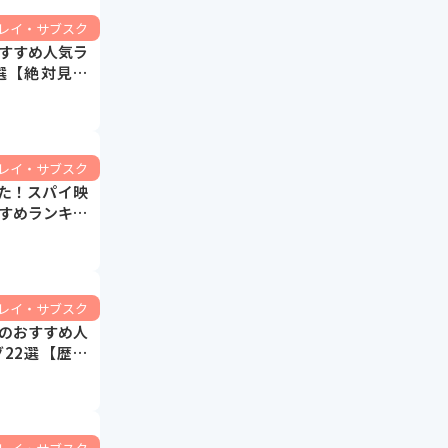
ーレイ・サブスク
すすめ人気ラ
選【絶対見る
面白いコメデ
ーレイ・サブスク
いた！スパイ映
すめランキン
スパイも！】
ーレイ・サブスク
のおすすめ人
22選【歴代
動作も！】